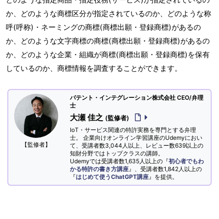
か、どのような商標区分が指定されているのか、どのような称
呼(呼称)・ネーミングの商標(商標出願・登録商標)があるの
か、どのような文字商標の商標(商標出願・登録商標)があるの
か、どのような企業・組織が商標(商標出願・登録商標)を保有
しているのか、商標情報を調査することができます。
パテント・インテグレーション株式会社 CEO/弁理
士
大瀬 佳之
(監修者)
IoT・サービス関連の特許実務を専門とする弁理
士。 企業向けオンライン学習講座のUdemyにおい
【監修者】
て、受講者数3,044人以上、レビュー数639以上の
知財分野ではトップクラスの講師。
Udemyでは受講者数1,635人以上の『
初心者でもわ
かる特許の書き方講座
』、受講者数1,842人以上の
『
はじめて使うChatGPT講座
』を提供。