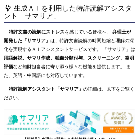
生成ＡＩを利用した特許読解アシスタ
ント「サマリア」
特許文書の読解にストレス
を感じている皆様へ。
弁理士が
開発した「サマリア」
は、特許文書読解の時間短縮と理解の深
化を実現するＡＩアシスタントサービスです。 「サマリア」は
用語解説、サマリ作成、独自分類付与、スクリーニング、発明
評価
など知財担当者に寄り添う様々な機能を提供します。 ま
た、英語・中国語にも対応しています。
特許読解アシスタント「サマリア」
の詳細は、以下をご覧く
ださい。