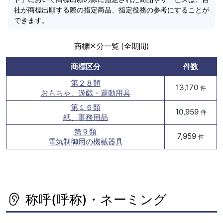
社が商標出願する際の指定商品、指定役務の参考にすることが
できます。
商標区分一覧 (全期間)
商標区分
件数
第２８類
13,170
件
おもちゃ、遊戯・運動用具
第１６類
10,959
件
紙、事務用品
第９類
7,959
件
電気制御用の機械器具
称呼(呼称)・ネーミング