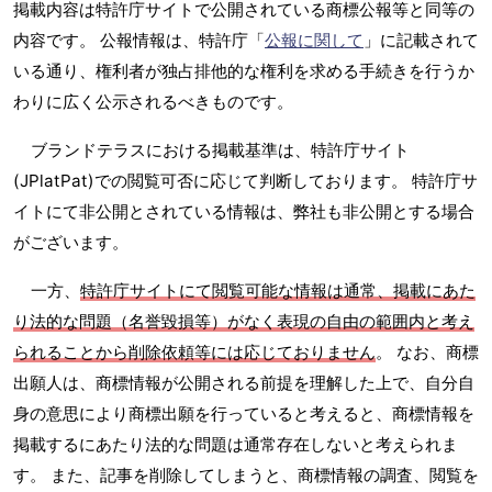
掲載内容は特許庁サイトで公開されている商標公報等と同等の
内容です。 公報情報は、特許庁「
公報に関して
」に記載されて
いる通り、権利者が独占排他的な権利を求める手続きを行うか
わりに広く公示されるべきものです。
ブランドテラスにおける掲載基準は、特許庁サイト
(JPlatPat)での閲覧可否に応じて判断しております。 特許庁サ
イトにて非公開とされている情報は、弊社も非公開とする場合
がございます。
一方、
特許庁サイトにて閲覧可能な情報は通常、掲載にあた
り法的な問題（名誉毀損等）がなく表現の自由の範囲内と考え
られることから削除依頼等には応じておりません
。 なお、商標
出願人は、商標情報が公開される前提を理解した上で、自分自
身の意思により商標出願を行っていると考えると、商標情報を
掲載するにあたり法的な問題は通常存在しないと考えられま
す。 また、記事を削除してしまうと、商標情報の調査、閲覧を