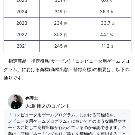
2025
321
0.6
件
%
2024
319
36.3
件
%
2023
234
-33.7
件
%
2022
353
44.1
件
%
2021
245
-11.2
件
%
指定商品・指定役務(サービス)「コンピュータ用ゲームプロ
グラム」における商標(商標出願・登録商標)の概要は、以下の
通りです。
弁理士
大瀬 佳之のコメント
「コンピュータ用ゲームプログラム」における商標権や、「コ
ンピュータ用ゲームプログラム」においてどのような商品やサ
ービスに対して商標出願が行われているのか確認できます。企
業は、商標（ネーミングやロゴ等）を積極的にを使用すること