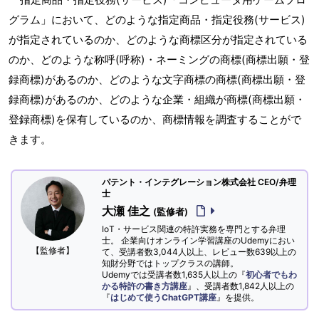
グラム」において、どのような指定商品・指定役務(サービス)
が指定されているのか、どのような商標区分が指定されている
のか、どのような称呼(呼称)・ネーミングの商標(商標出願・登
録商標)があるのか、どのような文字商標の商標(商標出願・登
録商標)があるのか、どのような企業・組織が商標(商標出願・
登録商標)を保有しているのか、商標情報を調査することがで
きます。
パテント・インテグレーション株式会社 CEO/弁理
士
大瀬 佳之
(監修者)
IoT・サービス関連の特許実務を専門とする弁理
士。 企業向けオンライン学習講座のUdemyにおい
【監修者】
て、受講者数3,044人以上、レビュー数639以上の
知財分野ではトップクラスの講師。
Udemyでは受講者数1,635人以上の『
初心者でもわ
かる特許の書き方講座
』、受講者数1,842人以上の
『
はじめて使うChatGPT講座
』を提供。