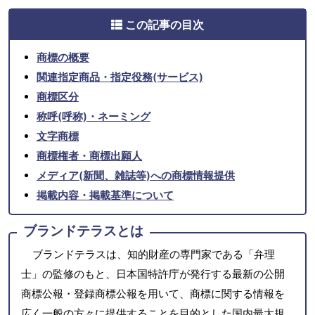
この記事の目次
商標の概要
関連指定商品・指定役務(サービス)
商標区分
称呼(呼称)・ネーミング
文字商標
商標権者・商標出願人
メディア(新聞、雑誌等)への商標情報提供
掲載内容・掲載基準について
ブランドテラスとは
ブランドテラスは、知的財産の専門家である「弁理
士」の監修のもと、日本国特許庁が発行する最新の公開
商標公報・登録商標公報を用いて、商標に関する情報を
広く一般の方々に提供することを目的とした国内最大規