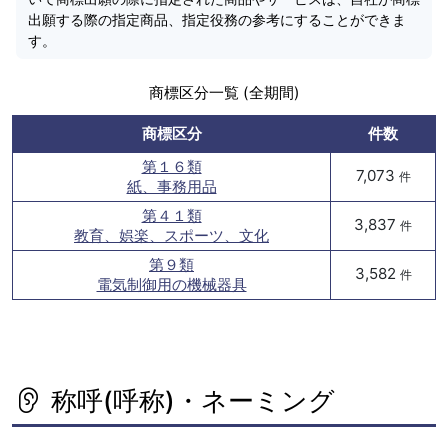
出願する際の指定商品、指定役務の参考にすることができま
す。
商標区分一覧 (全期間)
商標区分
件数
第１６類
7,073
件
紙、事務用品
第４１類
3,837
件
教育、娯楽、スポーツ、文化
第９類
3,582
件
電気制御用の機械器具
称呼(呼称)・ネーミング