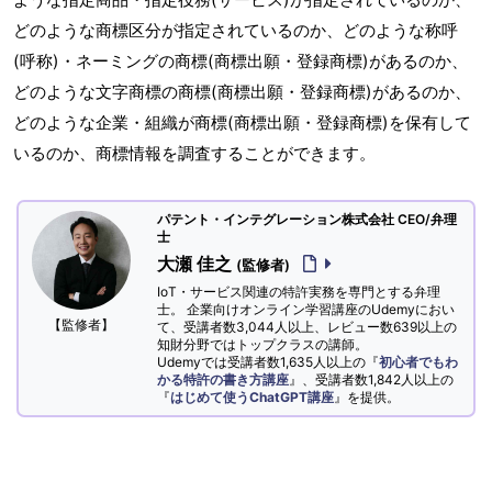
どのような商標区分が指定されているのか、どのような称呼
(呼称)・ネーミングの商標(商標出願・登録商標)があるのか、
どのような文字商標の商標(商標出願・登録商標)があるのか、
どのような企業・組織が商標(商標出願・登録商標)を保有して
いるのか、商標情報を調査することができます。
パテント・インテグレーション株式会社 CEO/弁理
士
大瀬 佳之
(監修者)
IoT・サービス関連の特許実務を専門とする弁理
士。 企業向けオンライン学習講座のUdemyにおい
【監修者】
て、受講者数3,044人以上、レビュー数639以上の
知財分野ではトップクラスの講師。
Udemyでは受講者数1,635人以上の『
初心者でもわ
かる特許の書き方講座
』、受講者数1,842人以上の
『
はじめて使うChatGPT講座
』を提供。