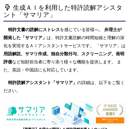
生成ＡＩを利用した特許読解アシスタ
ント「サマリア」
特許文書の読解にストレス
を感じている皆様へ。
弁理士が
開発した「サマリア」
は、特許文書読解の時間短縮と理解の深
化を実現するＡＩアシスタントサービスです。 「サマリア」は
用語解説、サマリ作成、独自分類付与、スクリーニング、発明
評価
など知財担当者に寄り添う様々な機能を提供します。 ま
た、英語・中国語にも対応しています。
特許読解アシスタント「サマリア」
の詳細は、以下をご覧く
ださい。