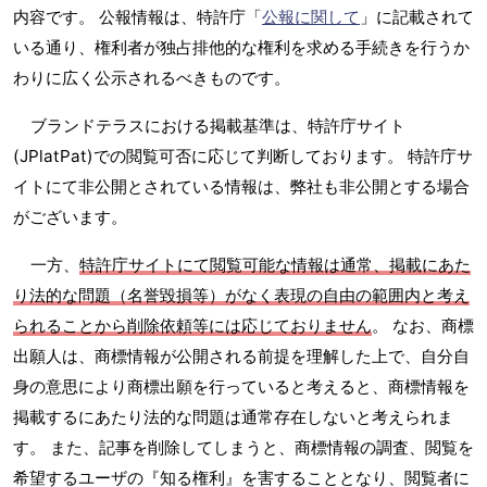
内容です。 公報情報は、特許庁「
公報に関して
」に記載されて
いる通り、権利者が独占排他的な権利を求める手続きを行うか
わりに広く公示されるべきものです。
ブランドテラスにおける掲載基準は、特許庁サイト
(JPlatPat)での閲覧可否に応じて判断しております。 特許庁サ
イトにて非公開とされている情報は、弊社も非公開とする場合
がございます。
一方、
特許庁サイトにて閲覧可能な情報は通常、掲載にあた
り法的な問題（名誉毀損等）がなく表現の自由の範囲内と考え
られることから削除依頼等には応じておりません
。 なお、商標
出願人は、商標情報が公開される前提を理解した上で、自分自
身の意思により商標出願を行っていると考えると、商標情報を
掲載するにあたり法的な問題は通常存在しないと考えられま
す。 また、記事を削除してしまうと、商標情報の調査、閲覧を
希望するユーザの『知る権利』を害することとなり、閲覧者に