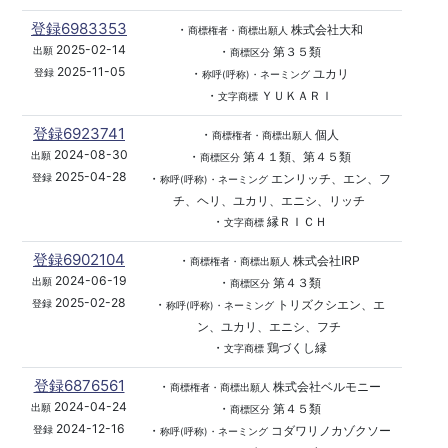
登録6983353
・
株式会社大和
商標権者・商標出願人
2025-02-14
・
第３５類
出願
商標区分
2025-11-05
・
ユカリ
登録
称呼(呼称)・ネーミング
・
ＹＵＫＡＲＩ
文字商標
登録6923741
・
個人
商標権者・商標出願人
2024-08-30
・
第４１類、第４５類
出願
商標区分
2025-04-28
・
エンリッチ、エン、フ
登録
称呼(呼称)・ネーミング
チ、ヘリ、ユカリ、エニシ、リッチ
・
縁ＲＩＣＨ
文字商標
登録6902104
・
株式会社IRP
商標権者・商標出願人
2024-06-19
・
第４３類
出願
商標区分
2025-02-28
・
トリズクシエン、エ
登録
称呼(呼称)・ネーミング
ン、ユカリ、エニシ、フチ
・
鶏づくし縁
文字商標
登録6876561
・
株式会社ベルモニー
商標権者・商標出願人
2024-04-24
・
第４５類
出願
商標区分
2024-12-16
・
コダワリノカゾクソー
登録
称呼(呼称)・ネーミング