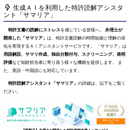
生成ＡＩを利用した特許読解アシスタ
ント「サマリア」
特許文書の読解にストレス
を感じている皆様へ。
弁理士が
開発した「サマリア」
は、特許文書読解の時間短縮と理解の深
化を実現するＡＩアシスタントサービスです。 「サマリア」は
用語解説、サマリ作成、独自分類付与、スクリーニング、発明
評価
など知財担当者に寄り添う様々な機能を提供します。 ま
た、英語・中国語にも対応しています。
特許読解アシスタント「サマリア」
の詳細は、以下をご覧く
ださい。