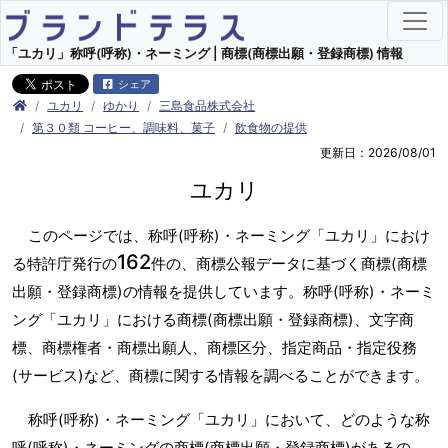
「ユカリ」称呼(呼称)・ネーミング | 商標(商標出願・登録商標) 情報
シェア
ユカリ
ゆかり
三島食品株式会社
第３０類 コーヒー、調味料、菓子
飲食物の提供
更新日：2026/08/01
ユカリ
このページでは、称呼(呼称)・ネーミング「ユカリ」におけ
162
る特許庁発行の
件の、商標公報データに基づく商標(商標
出願・登録商標)の情報を提供しています。称呼(呼称)・ネーミ
ング「ユカリ」における商標(商標出願・登録商標)、文字商
標、商標権者・商標出願人、商標区分、指定商品・指定役務
(サービス)など、商標に関する情報を調べることができます。
称呼(呼称)・ネーミング「ユカリ」において、どのような称
呼(呼称)・ネーミングの商標(商標出願・登録商標)があるの