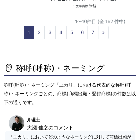
・
米縁
文字商標
1〜10件目 (全 162 件中)
N
1
2
3
4
5
6
7
»
e
x
t
称呼(呼称)・ネーミング
称呼(呼称)・ネーミング「ユカリ」における代表的な称呼(呼
称)・ネーミングごとの、商標(商標出願・登録商標)の件数は以
下の通りです。
弁理士
大瀬 佳之のコメント
「ユカリ」においてどのようなネーミングに対して商標出願が