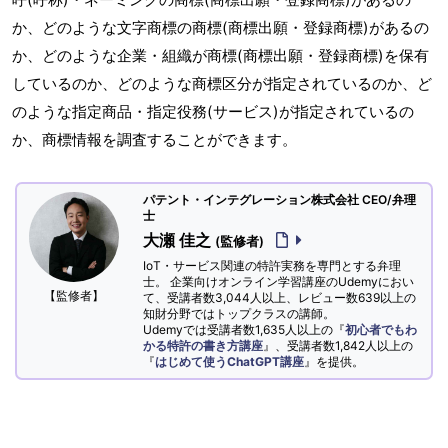
か、どのような文字商標の商標(商標出願・登録商標)があるの
か、どのような企業・組織が商標(商標出願・登録商標)を保有
しているのか、どのような商標区分が指定されているのか、ど
のような指定商品・指定役務(サービス)が指定されているの
か、商標情報を調査することができます。
パテント・インテグレーション株式会社 CEO/弁理
士
大瀬 佳之
(監修者)
IoT・サービス関連の特許実務を専門とする弁理
士。 企業向けオンライン学習講座のUdemyにおい
【監修者】
て、受講者数3,044人以上、レビュー数639以上の
知財分野ではトップクラスの講師。
Udemyでは受講者数1,635人以上の『
初心者でもわ
かる特許の書き方講座
』、受講者数1,842人以上の
『
はじめて使うChatGPT講座
』を提供。