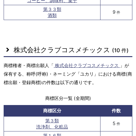
コーヒー、調味料、菓子
第３３類
9
件
酒類
株式会社クラブコスメチックス
(10 件)
商標権者・商標出願人「
株式会社クラブコスメチックス
」が
保有する、称呼(呼称)・ネーミング「ユカリ」における商標(商
標出願・登録商標)の件数は以下の通りです。
商標区分一覧 (全期間)
商標区分
件数
第３類
5
件
洗浄剤、化粧品
第１６類