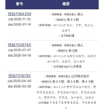
番号
概要
登録7064359
・
個人
商標権者・商標出願人
2025-11-10
・
第４５類
出願
商標区分
2026-07-14
・
エン、フチ、エニシ、
登録
称呼(呼称)・ネーミング
ユカリ
・
縁
文字商標
登録7036745
・
個人
商標権者・商標出願人
2025-07-01
・
第３類
出願
商標区分
2026-04-16
・
ユカリユカリ、ユカリ
登録
称呼(呼称)・ネーミング
ユーカリ、ユカリ、ユーカリ
・
ゆかり夕香里
文字商標
登録7018782
・
山万株式会社
商標権者・商標出願人
2025-04-30
・
第３５類、第３６類、第４３類
出願
商標区分
2026-02-20
・
ザテラスユーカリ、ザ
登録
称呼(呼称)・ネーミング
テラスユカリ、テラスユーカリ、テラスユカ
リ、ザテラス、テラス、ユーカリ、ユカリ
・
ＴＨＥＴＥＲＲＡＣＥ、ＹＵＫＡＲ
文字商標
Ｉ