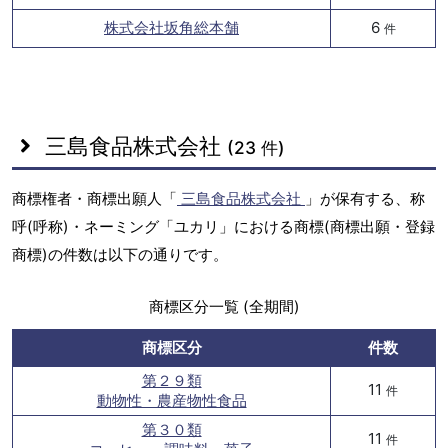
株式会社坂角総本舗
6
件
三島食品株式会社
(23 件)
商標権者・商標出願人「
三島食品株式会社
」が保有する、称
呼(呼称)・ネーミング「ユカリ」における商標(商標出願・登録
商標)の件数は以下の通りです。
商標区分一覧 (全期間)
商標区分
件数
第２９類
11
件
動物性・農産物性食品
第３０類
11
件