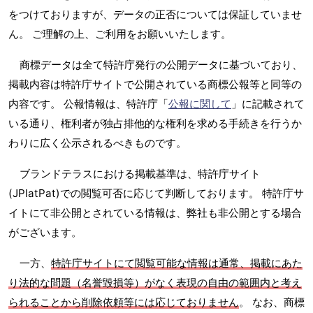
をつけておりますが、データの正否については保証していませ
ん。 ご理解の上、ご利用をお願いいたします。
商標データは全て特許庁発行の公開データに基づいており、
掲載内容は特許庁サイトで公開されている商標公報等と同等の
内容です。 公報情報は、特許庁「
公報に関して
」に記載されて
いる通り、権利者が独占排他的な権利を求める手続きを行うか
わりに広く公示されるべきものです。
ブランドテラスにおける掲載基準は、特許庁サイト
(JPlatPat)での閲覧可否に応じて判断しております。 特許庁サ
イトにて非公開とされている情報は、弊社も非公開とする場合
がございます。
一方、
特許庁サイトにて閲覧可能な情報は通常、掲載にあた
り法的な問題（名誉毀損等）がなく表現の自由の範囲内と考え
られることから削除依頼等には応じておりません
。 なお、商標