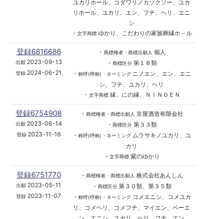
ユカリホール、コダワリノカゾクソー、ユカ
リホール、ユカリ、エン、フチ、ヘリ、エニ
シ
・
ゆかり、こだわりの家族葬縁ホ－ル
文字商標
登録6816686
・
個人
商標権者・商標出願人
2023-09-13
・
第１８類
出願
商標区分
2024-06-21
・
ニノエン、エン、エニ
登録
称呼(呼称)・ネーミング
シ、フチ、ユカリ、ヘリ
・
縁、にの縁、ＮＩＮＯＥＮ
文字商標
登録6754908
・
京屋酒造有限会社
商標権者・商標出願人
2023-06-14
・
第３３類
出願
商標区分
2023-11-16
・
ムラサキノユカリ、ユ
登録
称呼(呼称)・ネーミング
カリ
・
紫のゆかり
文字商標
登録6751770
・
株式会社あんしん
商標権者・商標出願人
2023-05-11
・
第３０類、第３５類
出願
商標区分
2023-11-07
・
コメエニシ、コメユカ
登録
称呼(呼称)・ネーミング
リ、コメヘリ、コメフチ、マイエン、ベーエ
ン、エニシ、ユカリ、ヘリ、フチ、エン