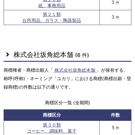
3
件
紙、事務用品
第２１類
3
件
台所用品、ガラス・陶器製品
株式会社坂角総本舗
(6 件)
商標権者・商標出願人「
株式会社坂角総本舗
」が保有する、
称呼(呼称)・ネーミング「ユカリ」における商標(商標出願・登
録商標)の件数は以下の通りです。
商標区分一覧 (全期間)
商標区分
件数
第３０類
5
件
コーヒー、調味料、菓子