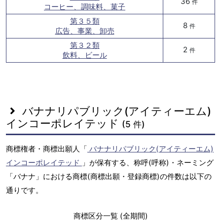
36
件
コーヒー、調味料、菓子
第３５類
8
件
広告、事業、卸売
第３２類
2
件
飲料、ビール
バナナリパブリック(アイティーエム)
インコーポレイテッド
(5 件)
商標権者・商標出願人「
バナナリパブリック(アイティーエム)
インコーポレイテッド
」が保有する、称呼(呼称)・ネーミング
「バナナ」における商標(商標出願・登録商標)の件数は以下の
通りです。
商標区分一覧 (全期間)