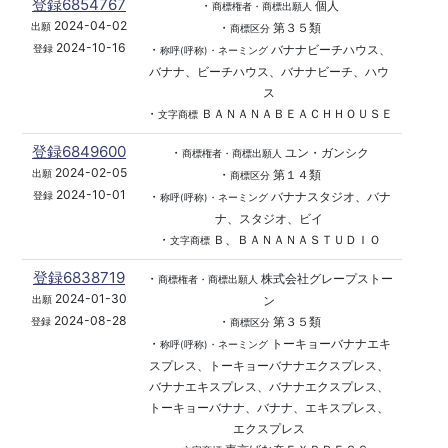
登録6854767
・
個人
商標権者・商標出願人
2024-04-02
・
第３５類
出願
商標区分
2024-10-16
・
バナナビーチハウス、
登録
称呼(呼称)・ネーミング
バナナ、ビーチハウス、バナナビーチ、ハウ
ス
・
ＢＡＮＡＮＡＢＥＡＣＨＨＯＵＳＥ
文字商標
登録6849600
・
ユン・ガンシク
商標権者・商標出願人
2024-02-05
・
第１４類
出願
商標区分
2024-10-01
・
バナナスタジオ、バナ
登録
称呼(呼称)・ネーミング
ナ、スタジオ、ビイ
・
Ｂ、ＢＡＮＡＮＡＳＴＵＤＩＯ
文字商標
登録6838719
・
株式会社グレープストー
商標権者・商標出願人
2024-01-30
ン
出願
2024-08-28
・
第３５類
登録
商標区分
・
トーキョーバナナエキ
称呼(呼称)・ネーミング
スプレス、トーキョーバナナエクスプレス、
バナナエキスプレス、バナナエクスプレス、
トーキョーバナナ、バナナ、エキスプレス、
エクスプレス