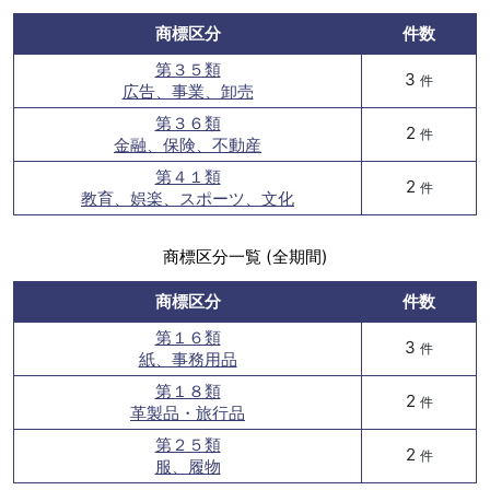
商標区分
件数
第３５類
3
件
広告、事業、卸売
第３６類
2
件
金融、保険、不動産
第４１類
2
件
教育、娯楽、スポーツ、文化
商標区分一覧 (全期間)
商標区分
件数
第１６類
3
件
紙、事務用品
第１８類
2
件
革製品・旅行品
第２５類
2
件
服、履物