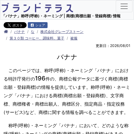
「バナナ」称呼(呼称)・ネーミング | 商標(商標出願・登録商標) 情報
シェア
バナナ
な
株式会社グレープストーン
第３０類 コーヒー、調味料、菓子
被服
更新日：2026/08/01
バナナ
このページでは、称呼(呼称)・ネーミング「バナナ」におけ
196
る特許庁発行の
件の、商標公報データに基づく商標(商標
出願・登録商標)の情報を提供しています。称呼(呼称)・ネーミ
ング「バナナ」における商標(商標出願・登録商標)、文字商
標、商標権者・商標出願人、商標区分、指定商品・指定役務
(サービス)など、商標に関する情報を調べることができます。
称呼(呼称)・ネーミング「バナナ」において、どのような称
呼(呼称)・ネーミングの商標(商標出願・登録商標)があるの