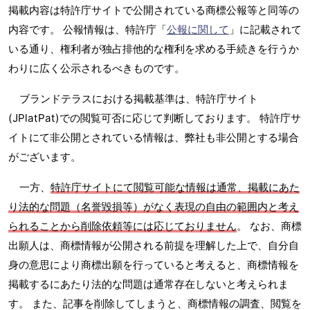
掲載内容は特許庁サイトで公開されている商標公報等と同等の
内容です。 公報情報は、特許庁「
公報に関して
」に記載されて
いる通り、権利者が独占排他的な権利を求める手続きを行うか
わりに広く公示されるべきものです。
ブランドテラスにおける掲載基準は、特許庁サイト
(JPlatPat)での閲覧可否に応じて判断しております。 特許庁サ
イトにて非公開とされている情報は、弊社も非公開とする場合
がございます。
一方、
特許庁サイトにて閲覧可能な情報は通常、掲載にあた
り法的な問題（名誉毀損等）がなく表現の自由の範囲内と考え
られることから削除依頼等には応じておりません
。 なお、商標
出願人は、商標情報が公開される前提を理解した上で、自分自
身の意思により商標出願を行っていると考えると、商標情報を
掲載するにあたり法的な問題は通常存在しないと考えられま
す。 また、記事を削除してしまうと、商標情報の調査、閲覧を