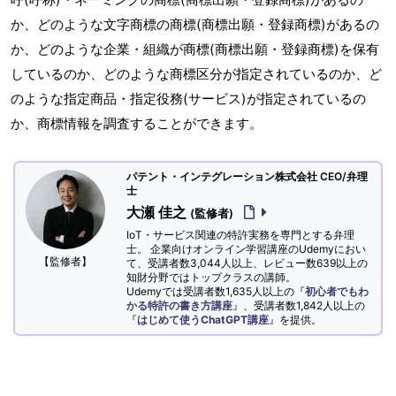
か、どのような文字商標の商標(商標出願・登録商標)があるの
か、どのような企業・組織が商標(商標出願・登録商標)を保有
しているのか、どのような商標区分が指定されているのか、ど
のような指定商品・指定役務(サービス)が指定されているの
か、商標情報を調査することができます。
パテント・インテグレーション株式会社 CEO/弁理
士
大瀬 佳之
(監修者)
IoT・サービス関連の特許実務を専門とする弁理
士。 企業向けオンライン学習講座のUdemyにおい
【監修者】
て、受講者数3,044人以上、レビュー数639以上の
知財分野ではトップクラスの講師。
Udemyでは受講者数1,635人以上の『
初心者でもわ
かる特許の書き方講座
』、受講者数1,842人以上の
『
はじめて使うChatGPT講座
』を提供。