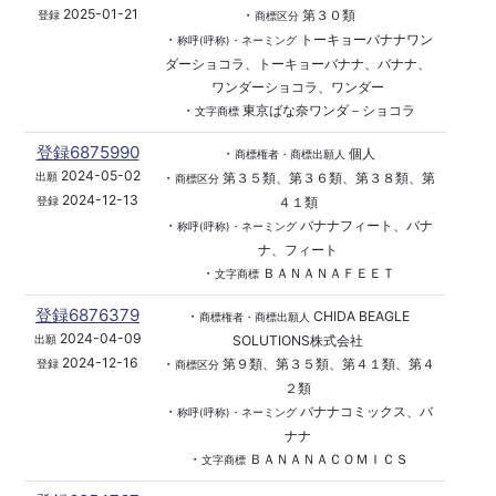
2025-01-21
・
第３０類
登録
商標区分
・
トーキョーバナナワン
称呼(呼称)・ネーミング
ダーショコラ、トーキョーバナナ、バナナ、
ワンダーショコラ、ワンダー
・
東京ばな奈ワンダ－ショコラ
文字商標
登録6875990
・
個人
商標権者・商標出願人
2024-05-02
・
第３５類、第３６類、第３８類、第
出願
商標区分
2024-12-13
４１類
登録
・
バナナフィート、バナ
称呼(呼称)・ネーミング
ナ、フィート
・
ＢＡＮＡＮＡＦＥＥＴ
文字商標
登録6876379
・
CHIDA BEAGLE
商標権者・商標出願人
2024-04-09
SOLUTIONS株式会社
出願
2024-12-16
・
第９類、第３５類、第４１類、第４
登録
商標区分
２類
・
バナナコミックス、バ
称呼(呼称)・ネーミング
ナナ
・
ＢＡＮＡＮＡＣＯＭＩＣＳ
文字商標