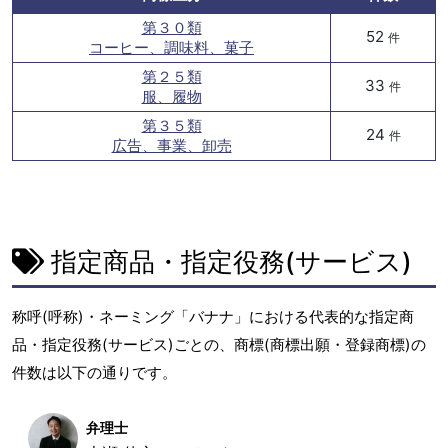
第３０類
52
件
コーヒー、調味料、菓子
第２５類
33
件
服、履物
第３５類
24
件
広告、事業、卸売
指定商品・指定役務(サービス)
称呼(呼称)・ネーミング「バナナ」における代表的な指定商
品・指定役務(サービス)ごとの、商標(商標出願・登録商標)の
件数は以下の通りです。
弁理士