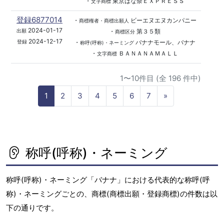
・
東京ばな奈ＥＸＰＲＥＳＳ
文字商標
登録6877014
・
ビーエヌエヌカンパニー
商標権者・商標出願人
2024-01-17
・
第３５類
出願
商標区分
2024-12-17
・
バナナモール、バナナ
登録
称呼(呼称)・ネーミング
・
ＢＡＮＡＮＡＭＡＬＬ
文字商標
1〜10件目 (全 196 件中)
N
1
2
3
4
5
6
7
»
e
x
t
称呼(呼称)・ネーミング
称呼(呼称)・ネーミング「バナナ」における代表的な称呼(呼
称)・ネーミングごとの、商標(商標出願・登録商標)の件数は以
下の通りです。