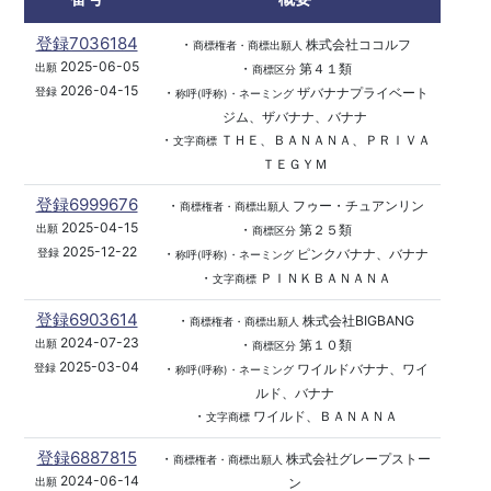
登録7036184
・
株式会社ココルフ
商標権者・商標出願人
2025-06-05
・
第４１類
出願
商標区分
2026-04-15
・
ザバナナプライベート
登録
称呼(呼称)・ネーミング
ジム、ザバナナ、バナナ
・
ＴＨＥ、ＢＡＮＡＮＡ、ＰＲＩＶＡ
文字商標
ＴＥＧＹＭ
登録6999676
・
フゥー・チュアンリン
商標権者・商標出願人
2025-04-15
・
第２５類
出願
商標区分
2025-12-22
・
ピンクバナナ、バナナ
登録
称呼(呼称)・ネーミング
・
ＰＩＮＫＢＡＮＡＮＡ
文字商標
登録6903614
・
株式会社BIGBANG
商標権者・商標出願人
2024-07-23
・
第１０類
出願
商標区分
2025-03-04
・
ワイルドバナナ、ワイ
登録
称呼(呼称)・ネーミング
ルド、バナナ
・
ワイルド、ＢＡＮＡＮＡ
文字商標
登録6887815
・
株式会社グレープストー
商標権者・商標出願人
2024-06-14
ン
出願