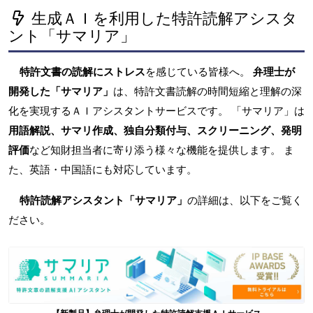
生成ＡＩを利用した特許読解アシスタ
ント「サマリア」
特許文書の読解にストレス
を感じている皆様へ。
弁理士が
開発した「サマリア」
は、特許文書読解の時間短縮と理解の深
化を実現するＡＩアシスタントサービスです。 「サマリア」は
用語解説、サマリ作成、独自分類付与、スクリーニング、発明
評価
など知財担当者に寄り添う様々な機能を提供します。 ま
た、英語・中国語にも対応しています。
特許読解アシスタント「サマリア」
の詳細は、以下をご覧く
ださい。