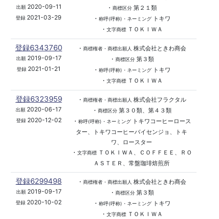
2020-09-11
・
第２１類
出願
商標区分
2021-03-29
・
トキワ
登録
称呼(呼称)・ネーミング
・
ＴＯＫＩＷＡ
文字商標
登録6343760
・
株式会社ときわ商会
商標権者・商標出願人
2019-09-17
・
第３類
出願
商標区分
2021-01-21
・
トキワ
登録
称呼(呼称)・ネーミング
・
ＴＯＫＩＷＡ
文字商標
登録6323959
・
株式会社フラクタル
商標権者・商標出願人
2020-06-17
・
第３０類、第４３類
出願
商標区分
2020-12-02
・
トキワコーヒーロース
登録
称呼(呼称)・ネーミング
ター、トキワコーヒーバイセンジョ、トキ
ワ、ロースター
・
ＴＯＫＩＷＡ、ＣＯＦＦＥＥ、ＲＯ
文字商標
ＡＳＴＥＲ、常盤珈琲焙煎所
登録6299498
・
株式会社ときわ商会
商標権者・商標出願人
2019-09-17
・
第３類
出願
商標区分
2020-10-02
・
トキワ
登録
称呼(呼称)・ネーミング
・
ＴＯＫＩＷＡ
文字商標