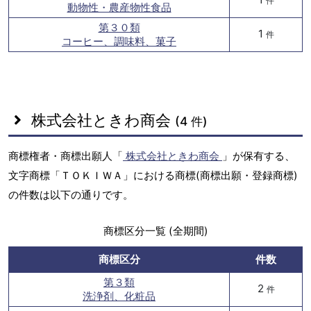
件
動物性・農産物性食品
第３０類
1
件
コーヒー、調味料、菓子
株式会社ときわ商会
(4 件)
商標権者・商標出願人「
株式会社ときわ商会
」が保有する、
文字商標「ＴＯＫＩＷＡ」における商標(商標出願・登録商標)
の件数は以下の通りです。
商標区分一覧 (全期間)
商標区分
件数
第３類
2
件
洗浄剤、化粧品