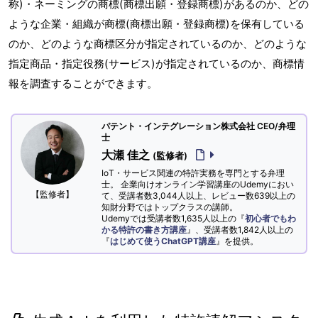
称)・ネーミングの商標(商標出願・登録商標)があるのか、どの
ような企業・組織が商標(商標出願・登録商標)を保有している
のか、どのような商標区分が指定されているのか、どのような
指定商品・指定役務(サービス)が指定されているのか、商標情
報を調査することができます。
パテント・インテグレーション株式会社 CEO/弁理
士
大瀬 佳之
(監修者)
IoT・サービス関連の特許実務を専門とする弁理
士。 企業向けオンライン学習講座のUdemyにおい
【監修者】
て、受講者数3,044人以上、レビュー数639以上の
知財分野ではトップクラスの講師。
Udemyでは受講者数1,635人以上の『
初心者でもわ
かる特許の書き方講座
』、受講者数1,842人以上の
『
はじめて使うChatGPT講座
』を提供。