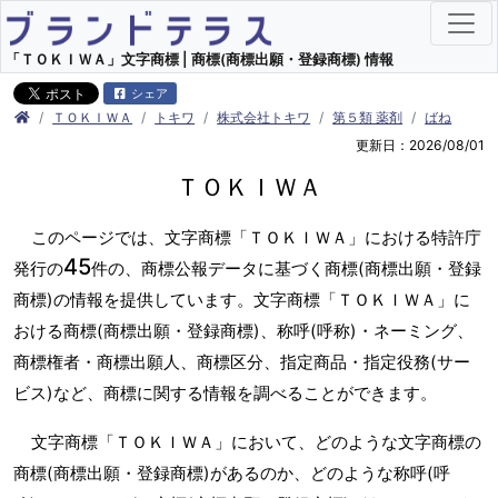
「ＴＯＫＩＷＡ」文字商標 | 商標(商標出願・登録商標) 情報
シェア
ＴＯＫＩＷＡ
トキワ
株式会社トキワ
第５類 薬剤
ばね
更新日：2026/08/01
ＴＯＫＩＷＡ
このページでは、文字商標「ＴＯＫＩＷＡ」における特許庁
45
発行の
件の、商標公報データに基づく商標(商標出願・登録
商標)の情報を提供しています。文字商標「ＴＯＫＩＷＡ」に
おける商標(商標出願・登録商標)、称呼(呼称)・ネーミング、
商標権者・商標出願人、商標区分、指定商品・指定役務(サー
ビス)など、商標に関する情報を調べることができます。
文字商標「ＴＯＫＩＷＡ」において、どのような文字商標の
商標(商標出願・登録商標)があるのか、どのような称呼(呼