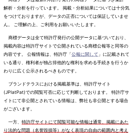
解析・分析を行っています。 掲載・分析結果については十分気
をつけておりますが、データの正否については保証していませ
ん。 ご理解の上、ご利用をお願いいたします。
商標データは全て特許庁発行の公開データに基づいており、
掲載内容は特許庁サイトで公開されている商標公報等と同等の
内容です。 公報情報は、特許庁「
公報に関して
」に記載されて
いる通り、権利者が独占排他的な権利を求める手続きを行うか
わりに広く公示されるべきものです。
ブランドテラスにおける掲載基準は、特許庁サイト
(JPlatPat)での閲覧可否に応じて判断しております。 特許庁サ
イトにて非公開とされている情報は、弊社も非公開とする場合
がございます。
一方、
特許庁サイトにて閲覧可能な情報は通常、掲載にあた
り法的な問題（名誉毀損等）がなく表現の自由の範囲内と考え