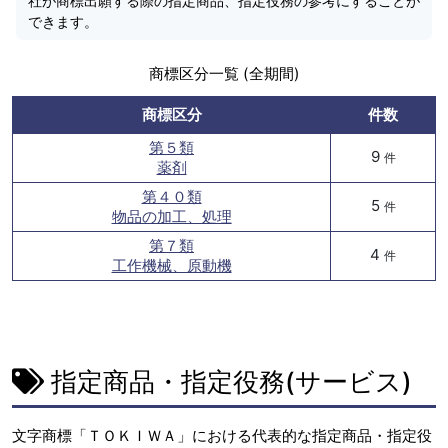
社が商標出願する際の指定商品、指定役務の参考にすることが
できます。
商標区分一覧 (全期間)
商標区分
件数
第５類
9
件
薬剤
第４０類
5
件
物品の加工、処理
第７類
4
件
工作機械、原動機
指定商品・指定役務(サービス)
文字商標「ＴＯＫＩＷＡ」における代表的な指定商品・指定役