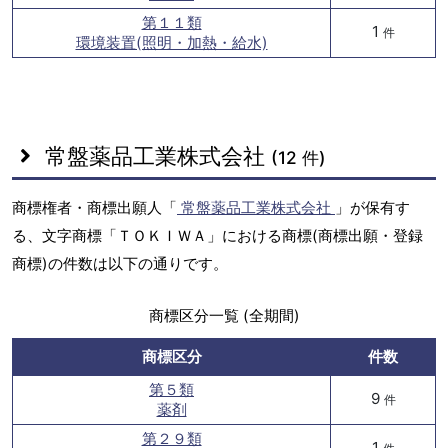
第１１類
1
件
環境装置(照明・加熱・給水)
常盤薬品工業株式会社
(12 件)
商標権者・商標出願人「
常盤薬品工業株式会社
」が保有す
る、文字商標「ＴＯＫＩＷＡ」における商標(商標出願・登録
商標)の件数は以下の通りです。
商標区分一覧 (全期間)
商標区分
件数
第５類
9
件
薬剤
第２９類
1