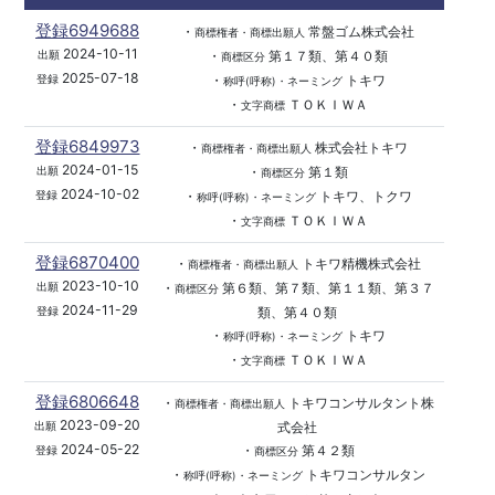
登録6949688
・
常盤ゴム株式会社
商標権者・商標出願人
2024-10-11
・
第１７類、第４０類
出願
商標区分
2025-07-18
・
トキワ
登録
称呼(呼称)・ネーミング
・
ＴＯＫＩＷＡ
文字商標
登録6849973
・
株式会社トキワ
商標権者・商標出願人
2024-01-15
・
第１類
出願
商標区分
2024-10-02
・
トキワ、トクワ
登録
称呼(呼称)・ネーミング
・
ＴＯＫＩＷＡ
文字商標
登録6870400
・
トキワ精機株式会社
商標権者・商標出願人
2023-10-10
・
第６類、第７類、第１１類、第３７
出願
商標区分
2024-11-29
類、第４０類
登録
・
トキワ
称呼(呼称)・ネーミング
・
ＴＯＫＩＷＡ
文字商標
登録6806648
・
トキワコンサルタント株
商標権者・商標出願人
2023-09-20
式会社
出願
2024-05-22
・
第４２類
登録
商標区分
・
トキワコンサルタン
称呼(呼称)・ネーミング