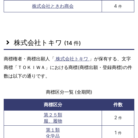
株式会社ときわ商会
4
件
株式会社トキワ
(14 件)
商標権者・商標出願人「
株式会社トキワ
」が保有する、文字
商標「ＴＯＫＩＷＡ」における商標(商標出願・登録商標)の件
数は以下の通りです。
商標区分一覧 (全期間)
商標区分
件数
第２５類
2
件
服、履物
第１類
1
件
化学品