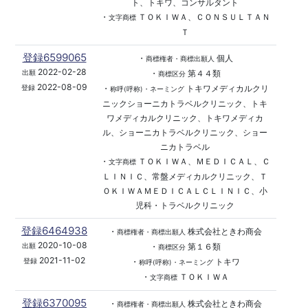
ト、トキワ、コンサルタント
・
ＴＯＫＩＷＡ、ＣＯＮＳＵＬＴＡＮ
文字商標
Ｔ
登録6599065
・
個人
商標権者・商標出願人
2022-02-28
・
第４４類
出願
商標区分
2022-08-09
・
トキワメディカルクリ
登録
称呼(呼称)・ネーミング
ニックショーニカトラベルクリニック、トキ
ワメディカルクリニック、トキワメディカ
ル、ショーニカトラベルクリニック、ショー
ニカトラベル
・
ＴＯＫＩＷＡ、ＭＥＤＩＣＡＬ、Ｃ
文字商標
ＬＩＮＩＣ、常盤メディカルクリニック、Ｔ
ＯＫＩＷＡＭＥＤＩＣＡＬＣＬＩＮＩＣ、小
児科・トラベルクリニック
登録6464938
・
株式会社ときわ商会
商標権者・商標出願人
2020-10-08
・
第１６類
出願
商標区分
2021-11-02
・
トキワ
登録
称呼(呼称)・ネーミング
・
ＴＯＫＩＷＡ
文字商標
登録6370095
・
株式会社ときわ商会
商標権者・商標出願人