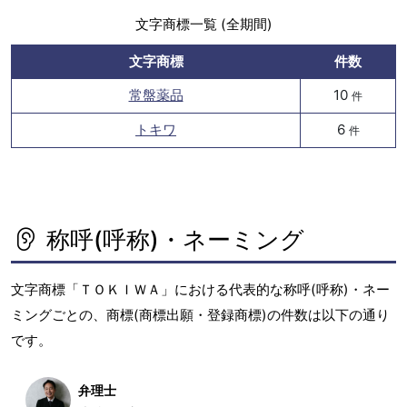
文字商標一覧 (全期間)
文字商標
件数
常盤薬品
10
件
トキワ
6
件
称呼(呼称)・ネーミング
文字商標「ＴＯＫＩＷＡ」における代表的な称呼(呼称)・ネー
ミングごとの、商標(商標出願・登録商標)の件数は以下の通り
です。
弁理士