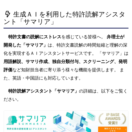
生成ＡＩを利用した特許読解アシスタ
ント「サマリア」
特許文書の読解にストレス
を感じている皆様へ。
弁理士が
開発した「サマリア」
は、特許文書読解の時間短縮と理解の深
化を実現するＡＩアシスタントサービスです。 「サマリア」は
用語解説、サマリ作成、独自分類付与、スクリーニング、発明
評価
など知財担当者に寄り添う様々な機能を提供します。 ま
た、英語・中国語にも対応しています。
特許読解アシスタント「サマリア」
の詳細は、以下をご覧く
ださい。