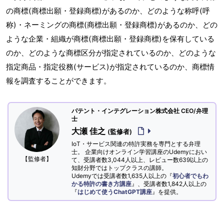
の商標(商標出願・登録商標)があるのか、どのような称呼(呼
称)・ネーミングの商標(商標出願・登録商標)があるのか、どの
ような企業・組織が商標(商標出願・登録商標)を保有している
のか、どのような商標区分が指定されているのか、どのような
指定商品・指定役務(サービス)が指定されているのか、商標情
報を調査することができます。
パテント・インテグレーション株式会社 CEO/弁理
士
大瀬 佳之
(監修者)
IoT・サービス関連の特許実務を専門とする弁理
士。 企業向けオンライン学習講座のUdemyにおい
【監修者】
て、受講者数3,044人以上、レビュー数639以上の
知財分野ではトップクラスの講師。
Udemyでは受講者数1,635人以上の『
初心者でもわ
かる特許の書き方講座
』、受講者数1,842人以上の
『
はじめて使うChatGPT講座
』を提供。