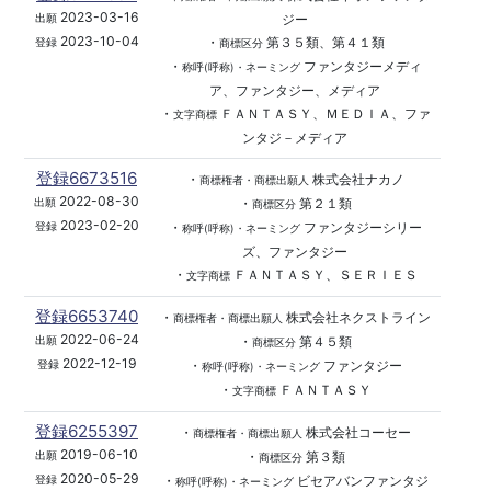
2023-03-16
ジー
出願
2023-10-04
・
第３５類、第４１類
登録
商標区分
・
ファンタジーメディ
称呼(呼称)・ネーミング
ア、ファンタジー、メディア
・
ＦＡＮＴＡＳＹ、ＭＥＤＩＡ、ファ
文字商標
ンタジ－メディア
登録6673516
・
株式会社ナカノ
商標権者・商標出願人
2022-08-30
・
第２１類
出願
商標区分
2023-02-20
・
ファンタジーシリー
登録
称呼(呼称)・ネーミング
ズ、ファンタジー
・
ＦＡＮＴＡＳＹ、ＳＥＲＩＥＳ
文字商標
登録6653740
・
株式会社ネクストライン
商標権者・商標出願人
2022-06-24
・
第４５類
出願
商標区分
2022-12-19
・
ファンタジー
登録
称呼(呼称)・ネーミング
・
ＦＡＮＴＡＳＹ
文字商標
登録6255397
・
株式会社コーセー
商標権者・商標出願人
2019-06-10
・
第３類
出願
商標区分
2020-05-29
・
ビセアバンファンタジ
登録
称呼(呼称)・ネーミング