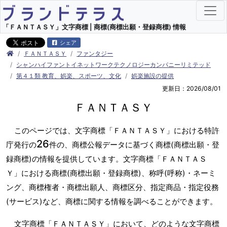
「ＦＡＮＴＡＳＹ」文字商標 | 商標(商標出願・登録商標) 情報
シェア
ＦＡＮＴＡＳＹ
ファンタジー
シャンハイファントイネットワークテクノロジーカンパニーリミテッド
第４１類 教育、娯楽、スポーツ、文化
娯楽施設の提供
更新日：2026/08/01
ＦＡＮＴＡＳＹ
このページでは、文字商標「ＦＡＮＴＡＳＹ」における特許
26
庁発行の
件の、商標公報データに基づく商標(商標出願・登
録商標)の情報を提供しています。文字商標「ＦＡＮＴＡＳ
Ｙ」における商標(商標出願・登録商標)、称呼(呼称)・ネーミ
ング、商標権者・商標出願人、商標区分、指定商品・指定役務
(サービス)など、商標に関する情報を調べることができます。
文字商標「ＦＡＮＴＡＳＹ」において、どのような文字商標