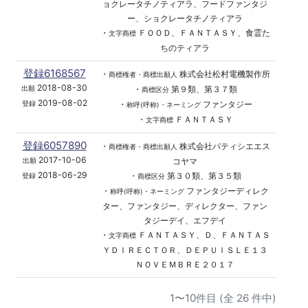
ョクレータチノティアラ、フードファンタジ
ー、ショクレータチノティアラ
・
ＦＯＯＤ、ＦＡＮＴＡＳＹ、食霊た
文字商標
ちのティアラ
登録6168567
・
株式会社松村電機製作所
商標権者・商標出願人
2018-08-30
・
第９類、第３７類
出願
商標区分
2019-08-02
・
ファンタジー
登録
称呼(呼称)・ネーミング
・
ＦＡＮＴＡＳＹ
文字商標
登録6057890
・
株式会社パティシエエス
商標権者・商標出願人
2017-10-06
コヤマ
出願
2018-06-29
・
第３０類、第３５類
登録
商標区分
・
ファンタジーディレク
称呼(呼称)・ネーミング
ター、ファンタジー、ディレクター、ファン
タジーデイ、エフデイ
・
ＦＡＮＴＡＳＹ、Ｄ、ＦＡＮＴＡＳ
文字商標
ＹＤＩＲＥＣＴＯＲ、ＤＥＰＵＩＳＬＥ１３
ＮＯＶＥＭＢＲＥ２０１７
1〜10件目 (全 26 件中)