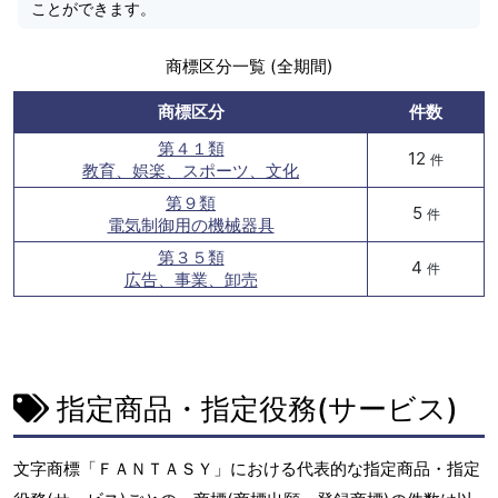
ことができます。
商標区分一覧 (全期間)
商標区分
件数
第４１類
12
件
教育、娯楽、スポーツ、文化
第９類
5
件
電気制御用の機械器具
第３５類
4
件
広告、事業、卸売
指定商品・指定役務(サービス)
文字商標「ＦＡＮＴＡＳＹ」における代表的な指定商品・指定