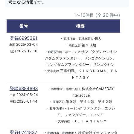
考になる情報です。
1〜10件目 (全 26 件中)
番号
概要
登録6995391
・
個人
商標権者・商標出願人
2025-03-04
・
第２８類
出願
商標区分
2025-12-10
・
サンゴクゲンセンキン
登録
称呼(呼称)・ネーミング
グダムズファンタジー、サンゴクゲンセン、
キングダムズファンタジー、サンゴクセン
・
三國幻戦、ＫＩＮＧＤＯＭＳ、ＦＡ
文字商標
ＮＴＡＳＹ
登録6884893
・
株式会社GAMEDAY
商標権者・商標出願人
2024-05-24
Interactive
出願
2025-01-14
・
第９類、第４１類、第４２類
登録
商標区分
・
ファンタジーエフシ
称呼(呼称)・ネーミング
イ、ファンタジー、エフシイ
・
ＦＣ、ＦＡＮＴＡＳＹ
文字商標
登録6741837
・
株式会社イオンファンタ
商標権者・商標出願人