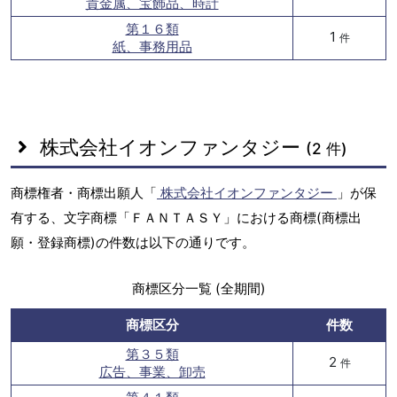
貴金属、宝飾品、時計
第１６類
1
件
紙、事務用品
株式会社イオンファンタジー
(2 件)
商標権者・商標出願人「
株式会社イオンファンタジー
」が保
有する、文字商標「ＦＡＮＴＡＳＹ」における商標(商標出
願・登録商標)の件数は以下の通りです。
商標区分一覧 (全期間)
商標区分
件数
第３５類
2
件
広告、事業、卸売