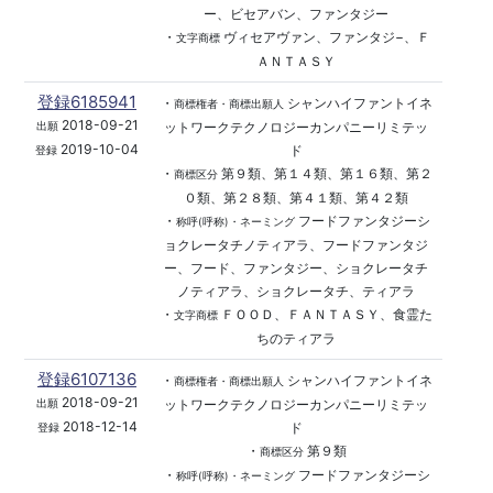
ー、ビセアバン、ファンタジー
・
ヴィセアヴァン、ファンタジ−、Ｆ
文字商標
ＡＮＴＡＳＹ
登録6185941
・
シャンハイファントイネ
商標権者・商標出願人
2018-09-21
ットワークテクノロジーカンパニーリミテッ
出願
2019-10-04
ド
登録
・
第９類、第１４類、第１６類、第２
商標区分
０類、第２８類、第４１類、第４２類
・
フードファンタジーシ
称呼(呼称)・ネーミング
ョクレータチノティアラ、フードファンタジ
ー、フード、ファンタジー、ショクレータチ
ノティアラ、ショクレータチ、ティアラ
・
ＦＯＯＤ、ＦＡＮＴＡＳＹ、食霊た
文字商標
ちのティアラ
登録6107136
・
シャンハイファントイネ
商標権者・商標出願人
2018-09-21
ットワークテクノロジーカンパニーリミテッ
出願
2018-12-14
ド
登録
・
第９類
商標区分
・
フードファンタジーシ
称呼(呼称)・ネーミング