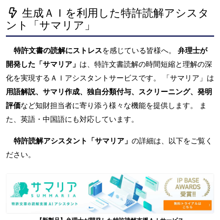
生成ＡＩを利用した特許読解アシスタ
ント「サマリア」
特許文書の読解にストレス
を感じている皆様へ。
弁理士が
開発した「サマリア」
は、特許文書読解の時間短縮と理解の深
化を実現するＡＩアシスタントサービスです。 「サマリア」は
用語解説、サマリ作成、独自分類付与、スクリーニング、発明
評価
など知財担当者に寄り添う様々な機能を提供します。 ま
た、英語・中国語にも対応しています。
特許読解アシスタント「サマリア」
の詳細は、以下をご覧く
ださい。