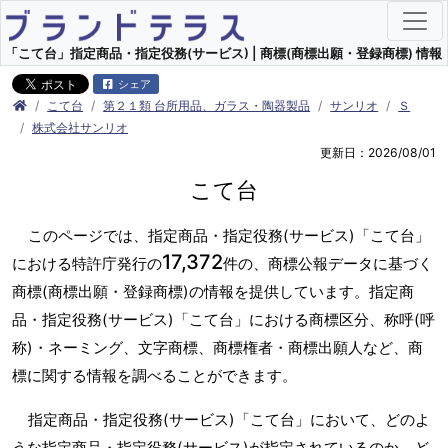
「こて台」指定商品・指定役務(サービス) | 商標(商標出願・登録商標) 情報
シェア
こて台
第２１類 台所用品、ガラス・陶器製品
サンリオ
Ｓ
株式会社サンリオ
更新日：2026/08/01
こて台
このページでは、指定商品・指定役務(サービス)「こて台」
17,372
における特許庁発行の
件の、商標公報データに基づく
商標(商標出願・登録商標)の情報を提供しています。指定商
品・指定役務(サービス)「こて台」における商標区分、称呼(呼
称)・ネーミング、文字商標、商標権者・商標出願人など、商
標に関する情報を調べることができます。
指定商品・指定役務(サービス)「こて台」において、どのよ
うな指定商品・指定役務(サービス)が指定されているのか、ど