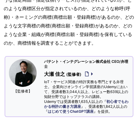
のような商標区分が指定されているのか、どのような称呼(呼
称)・ネーミングの商標(商標出願・登録商標)があるのか、どの
ような文字商標の商標(商標出願・登録商標)があるのか、どの
ような企業・組織が商標(商標出願・登録商標)を保有している
のか、商標情報を調査することができます。
パテント・インテグレーション株式会社 CEO/弁理
士
大瀬 佳之
(監修者)
IoT・サービス関連の特許実務を専門とする弁理
士。 企業向けオンライン学習講座のUdemyにおい
【監修者】
て、受講者数3,044人以上、レビュー数639以上の
知財分野ではトップクラスの講師。
Udemyでは受講者数1,635人以上の『
初心者でもわ
かる特許の書き方講座
』、受講者数1,842人以上の
『
はじめて使うChatGPT講座
』を提供。