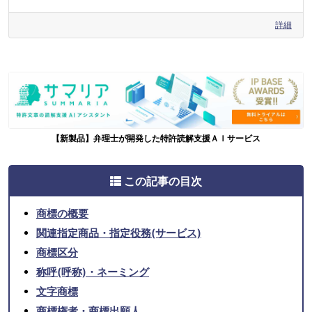
詳細
【新製品】弁理士が開発した特許読解支援ＡＩサービス
この記事の目次
商標の概要
関連指定商品・指定役務(サービス)
商標区分
称呼(呼称)・ネーミング
文字商標
商標権者・商標出願人