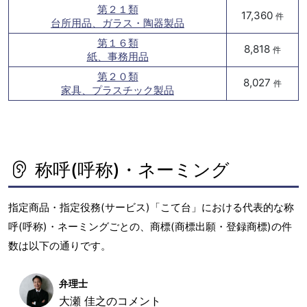
第２１類
17,360
件
台所用品、ガラス・陶器製品
第１６類
8,818
件
紙、事務用品
第２０類
8,027
件
家具、プラスチック製品
称呼(呼称)・ネーミング
指定商品・指定役務(サービス)「こて台」における代表的な称
呼(呼称)・ネーミングごとの、商標(商標出願・登録商標)の件
数は以下の通りです。
弁理士
大瀬 佳之のコメント