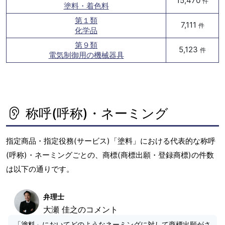
15,470
件
塗料・着色料
第１類
7,111
件
化学品
第９類
5,123
件
電気制御用の機械器具
称呼(呼称)・ネーミング
指定商品・指定役務(サービス)「塗料」における代表的な称呼
(呼称)・ネーミングごとの、商標(商標出願・登録商標)の件数
は以下の通りです。
弁理士
大瀬 佳之のコメント
「塗料」においてどのようなネーミングに対して商標出願がさ