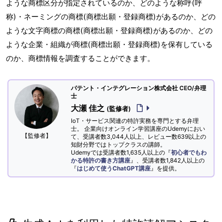
ような商標区分が指定されているのか、どのような称呼(呼
称)・ネーミングの商標(商標出願・登録商標)があるのか、どの
ような文字商標の商標(商標出願・登録商標)があるのか、どの
ような企業・組織が商標(商標出願・登録商標)を保有している
のか、商標情報を調査することができます。
パテント・インテグレーション株式会社 CEO/弁理
士
大瀬 佳之
(監修者)
IoT・サービス関連の特許実務を専門とする弁理
士。 企業向けオンライン学習講座のUdemyにおい
【監修者】
て、受講者数3,044人以上、レビュー数639以上の
知財分野ではトップクラスの講師。
Udemyでは受講者数1,635人以上の『
初心者でもわ
かる特許の書き方講座
』、受講者数1,842人以上の
『
はじめて使うChatGPT講座
』を提供。