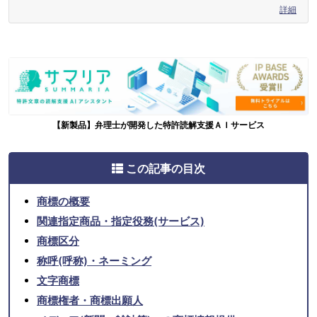
詳細
【新製品】弁理士が開発した特許読解支援ＡＩサービス
この記事の目次
商標の概要
関連指定商品・指定役務(サービス)
商標区分
称呼(呼称)・ネーミング
文字商標
商標権者・商標出願人