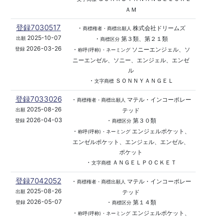
ＡＭ
登録7030517
・
株式会社ドリームズ
商標権者・商標出願人
2025-10-07
・
第３類、第２１類
出願
商標区分
2026-03-26
・
ソニーエンジェル、ソ
登録
称呼(呼称)・ネーミング
ニーエンゼル、ソニー、エンジェル、エンゼ
ル
・
ＳＯＮＮＹＡＮＧＥＬ
文字商標
登録7033026
・
マテル・インコーポレー
商標権者・商標出願人
2025-08-26
テッド
出願
2026-04-03
・
第３０類
登録
商標区分
・
エンジェルポケット、
称呼(呼称)・ネーミング
エンゼルポケット、エンジェル、エンゼル、
ポケット
・
ＡＮＧＥＬＰＯＣＫＥＴ
文字商標
登録7042052
・
マテル・インコーポレー
商標権者・商標出願人
2025-08-26
テッド
出願
2026-05-07
・
第１４類
登録
商標区分
・
エンジェルポケット、
称呼(呼称)・ネーミング