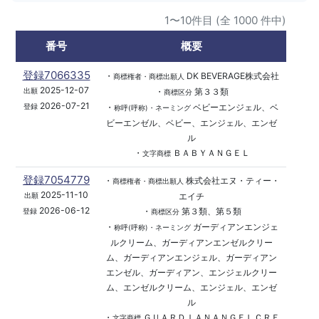
1〜10件目 (全 1000 件中)
番号
概要
登録7066335
・
DK BEVERAGE株式会社
商標権者・商標出願人
2025-12-07
・
第３３類
出願
商標区分
2026-07-21
・
ベビーエンジェル、ベ
登録
称呼(呼称)・ネーミング
ビーエンゼル、ベビー、エンジェル、エンゼ
ル
・
ＢＡＢＹＡＮＧＥＬ
文字商標
登録7054779
・
株式会社エヌ・ティー・
商標権者・商標出願人
2025-11-10
エイチ
出願
2026-06-12
・
第３類、第５類
登録
商標区分
・
ガーディアンエンジェ
称呼(呼称)・ネーミング
ルクリーム、ガーディアンエンゼルクリー
ム、ガーディアンエンジェル、ガーディアン
エンゼル、ガーディアン、エンジェルクリー
ム、エンゼルクリーム、エンジェル、エンゼ
ル
・
ＧＵＡＲＤＩＡＮＡＮＧＥＬＣＲＥ
文字商標