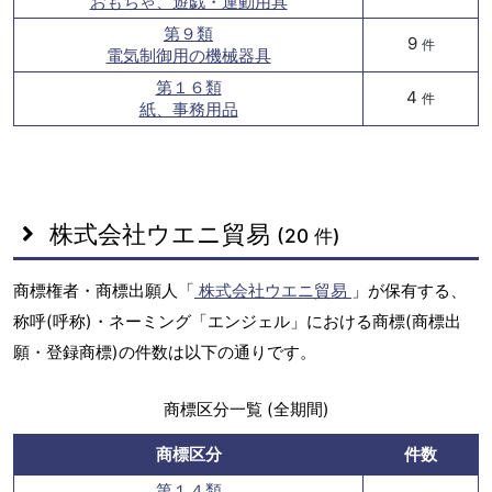
おもちゃ、遊戯・運動用具
第９類
9
件
電気制御用の機械器具
第１６類
4
件
紙、事務用品
株式会社ウエニ貿易
(20 件)
商標権者・商標出願人「
株式会社ウエニ貿易
」が保有する、
称呼(呼称)・ネーミング「エンジェル」における商標(商標出
願・登録商標)の件数は以下の通りです。
商標区分一覧 (全期間)
商標区分
件数
第１４類