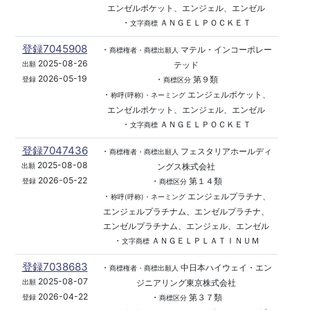
エンゼルポケット、エンジェル、エンゼル
・
ＡＮＧＥＬＰＯＣＫＥＴ
文字商標
登録7045908
・
マテル・インコーポレー
商標権者・商標出願人
2025-08-26
テッド
出願
2026-05-19
・
第９類
登録
商標区分
・
エンジェルポケット、
称呼(呼称)・ネーミング
エンゼルポケット、エンジェル、エンゼル
・
ＡＮＧＥＬＰＯＣＫＥＴ
文字商標
登録7047436
・
フェスタリアホールディ
商標権者・商標出願人
2025-08-08
ングス株式会社
出願
2026-05-22
・
第１４類
登録
商標区分
・
エンジェルプラチナ、
称呼(呼称)・ネーミング
エンジェルプラチナム、エンゼルプラチナ、
エンゼルプラチナム、エンジェル、エンゼル
・
ＡＮＧＥＬＰＬＡＴＩＮＵＭ
文字商標
登録7038683
・
中日本ハイウェイ・エン
商標権者・商標出願人
2025-08-07
ジニアリング東京株式会社
出願
2026-04-22
・
第３７類
登録
商標区分