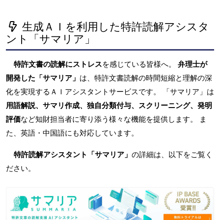
生成ＡＩを利用した特許読解アシスタ
ント「サマリア」
特許文書の読解にストレス
を感じている皆様へ。
弁理士が
開発した「サマリア」
は、特許文書読解の時間短縮と理解の深
化を実現するＡＩアシスタントサービスです。 「サマリア」は
用語解説、サマリ作成、独自分類付与、スクリーニング、発明
評価
など知財担当者に寄り添う様々な機能を提供します。 ま
た、英語・中国語にも対応しています。
特許読解アシスタント「サマリア」
の詳細は、以下をご覧く
ださい。