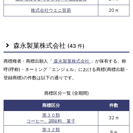
株式会社ウエニ貿易
20
件
森永製菓株式会社
(43 件)
商標権者・商標出願人「
森永製菓株式会社
」が保有する、称
呼(呼称)・ネーミング「エンジェル」における商標(商標出願・
登録商標)の件数は以下の通りです。
商標区分一覧 (全期間)
商標区分
件数
第３０類
32
件
コーヒー、調味料、菓子
第３２類
8
件