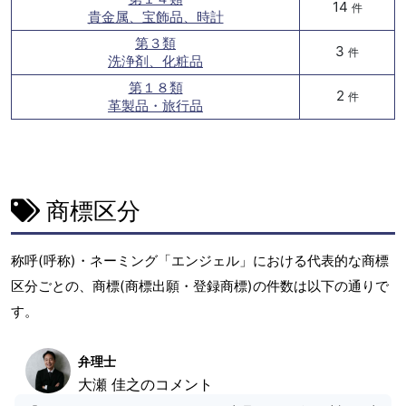
14
件
貴金属、宝飾品、時計
第３類
3
件
洗浄剤、化粧品
第１８類
2
件
革製品・旅行品
商標区分
称呼(呼称)・ネーミング「エンジェル」における代表的な商標
区分ごとの、商標(商標出願・登録商標)の件数は以下の通りで
す。
弁理士
大瀬 佳之のコメント