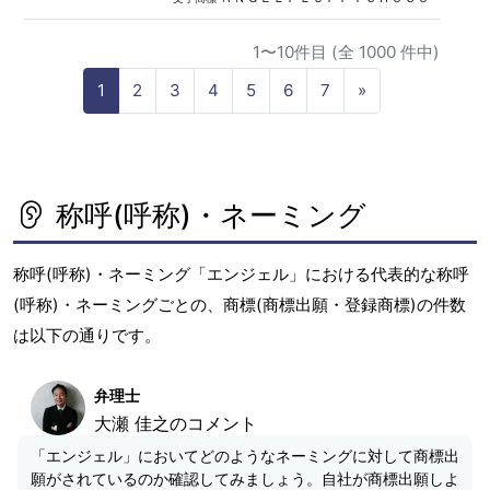
1〜10件目 (全 1000 件中)
N
1
2
3
4
5
6
7
»
e
x
t
称呼(呼称)・ネーミング
称呼(呼称)・ネーミング「エンジェル」における代表的な称呼
(呼称)・ネーミングごとの、商標(商標出願・登録商標)の件数
は以下の通りです。
弁理士
大瀬 佳之のコメント
「エンジェル」においてどのようなネーミングに対して商標出
願がされているのか確認してみましょう。自社が商標出願しよ