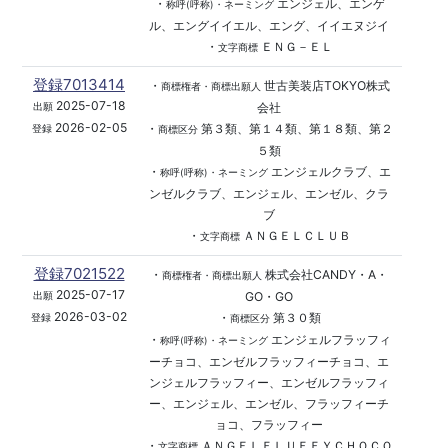
・
エンジェル、エンゲ
称呼(呼称)・ネーミング
ル、エングイイエル、エング、イイエヌジイ
・
ＥＮＧ－ＥＬ
文字商標
登録7013414
・
世古美装店TOKYO株式
商標権者・商標出願人
2025-07-18
会社
出願
2026-02-05
・
第３類、第１４類、第１８類、第２
登録
商標区分
５類
・
エンジェルクラブ、エ
称呼(呼称)・ネーミング
ンゼルクラブ、エンジェル、エンゼル、クラ
ブ
・
ＡＮＧＥＬＣＬＵＢ
文字商標
登録7021522
・
株式会社CANDY・A・
商標権者・商標出願人
2025-07-17
GO・GO
出願
2026-03-02
・
第３０類
登録
商標区分
・
エンジェルフラッフィ
称呼(呼称)・ネーミング
ーチョコ、エンゼルフラッフィーチョコ、エ
ンジェルフラッフィー、エンゼルフラッフィ
ー、エンジェル、エンゼル、フラッフィーチ
ョコ、フラッフィー
・
ＡＮＧＥＬＦＬＵＦＦＹＣＨＯＣＯ
文字商標