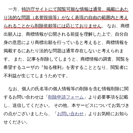
一方、
特許庁サイトにて閲覧可能な情報は通常、掲載にあた
り法的な問題（名誉毀損等）がなく表現の自由の範囲内と考え
られることから削除依頼等には応じておりません
。 なお、商標
出願人は、商標情報が公開される前提を理解した上で、自分自
身の意思により商標出願を行っていると考えると、商標情報を
掲載するにあたり法的な問題は通常存在しないと考えられま
す。 また、記事を削除してしまうと、商標情報の調査、閲覧を
希望するユーザの『知る権利』を害することとなり、閲覧者に
不利益が生じてしまうためです。
なお、個人の氏名等の個人情報等の削除を含む情報削除に関
するお問い合わせは「
削除申請フォーム
」より必要事項を記載
し、送信してください。 その他、本サービスについてお気づき
の点がございましたら、「
お問い合わせ
」よりお気軽にお知ら
せください。