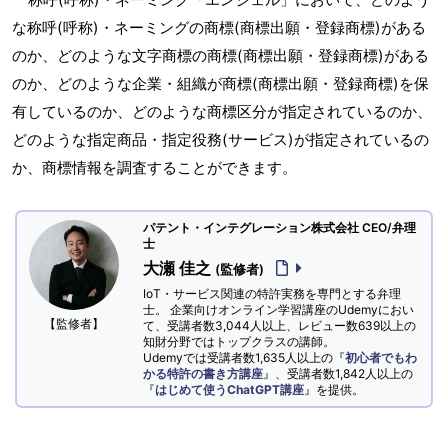
な称呼(呼称)・ネーミングの商標(商標出願・登録商標)がある
のか、どのような文字商標の商標(商標出願・登録商標)がある
のか、どのような企業・組織が商標(商標出願・登録商標)を保
有しているのか、どのような商標区分が指定されているのか、
どのような指定商品・指定役務(サービス)が指定されているの
か、商標情報を調査することができます。
パテント・インテグレーション株式会社 CEO/弁理
士
大瀬 佳之
(監修者)
IoT・サービス関連の特許実務を専門とする弁理
士。 企業向けオンライン学習講座のUdemyにおい
【監修者】
て、受講者数3,044人以上、レビュー数639以上の
知財分野ではトップクラスの講師。
Udemyでは受講者数1,635人以上の『
初心者でもわ
かる特許の書き方講座
』、受講者数1,842人以上の
『
はじめて使うChatGPT講座
』を提供。