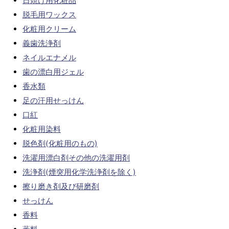
日焼け用化粧品
脱毛用ワックス
化粧用クリーム
義歯洗浄剤
ネイルエナメル
歯の漂白用ジェル
香水類
足の汗用せっけん
口紅
化粧用染料
脱色剤(化粧用のもの)
洗濯用漂白剤その他の洗濯用剤
洗浄剤(煙突用化学洗浄剤を除く)
擦り磨き剤及び研磨剤
せっけん
香料