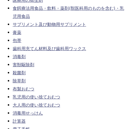
医療用の衛生剤
食餌療法用食品・飲料・薬剤(獣医科用のものを含む)・乳
児用食品
サプリメント及び動物用サプリメント
膏薬
包帯
歯科用充てん材料及び歯科用ワックス
消毒剤
害獣駆除剤
殺菌剤
除草剤
布製おむつ
乳児用の使い捨ておむつ
大人用の使い捨ておむつ
消毒用せっけん
計算器