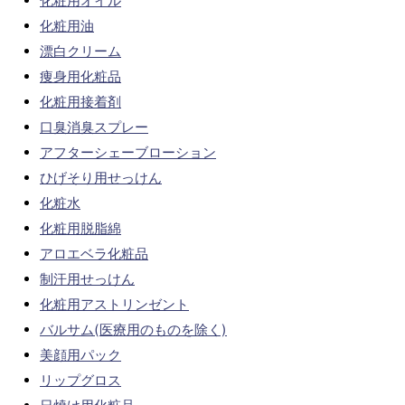
化粧用オイル
化粧用油
漂白クリーム
痩身用化粧品
化粧用接着剤
口臭消臭スプレー
アフターシェーブローション
ひげそり用せっけん
化粧水
化粧用脱脂綿
アロエベラ化粧品
制汗用せっけん
化粧用アストリンゼント
バルサム(医療用のものを除く)
美顔用パック
リップグロス