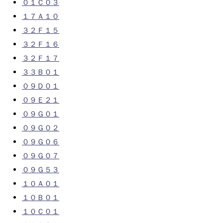
０１Ｃ０３
１７Ａ１０
３２Ｆ１５
３２Ｆ１６
３２Ｆ１７
３３Ｂ０１
０９Ｄ０１
０９Ｅ２１
０９Ｇ０１
０９Ｇ０２
０９Ｇ０６
０９Ｇ０７
０９Ｇ５３
１０Ａ０１
１０Ｂ０１
１０Ｃ０１