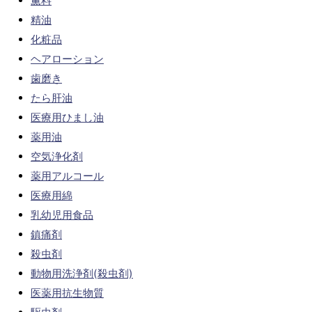
薫料
精油
化粧品
ヘアローション
歯磨き
たら肝油
医療用ひまし油
薬用油
空気浄化剤
薬用アルコール
医療用綿
乳幼児用食品
鎮痛剤
殺虫剤
動物用洗浄剤(殺虫剤)
医薬用抗生物質