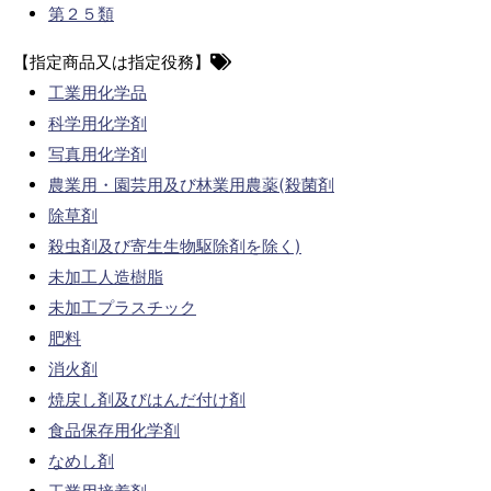
第２５類
【指定商品又は指定役務】
工業用化学品
科学用化学剤
写真用化学剤
農業用・園芸用及び林業用農薬(殺菌剤
除草剤
殺虫剤及び寄生生物駆除剤を除く)
未加工人造樹脂
未加工プラスチック
肥料
消火剤
焼戻し剤及びはんだ付け剤
食品保存用化学剤
なめし剤