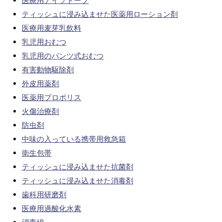
医療用アイソトープ
ティッシュに浸み込ませた医薬用ローション剤
医療用麦芽乳飲料
乳児用おむつ
乳児用のパンツ式おむつ
有害動物駆除剤
外皮用薬剤
医薬用プロポリス
火傷治療剤
防虫剤
中味の入っている携帯用救急箱
衛生包帯
ティッシュに浸み込ませた抗菌剤
ティッシュに浸み込ませた消毒剤
歯科用研磨剤
医療用過酸化水素