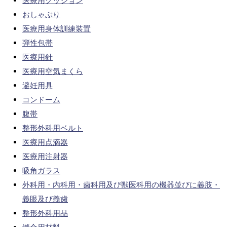
医療用クッション
おしゃぶり
医療用身体訓練装置
弾性包帯
医療用針
医療用空気まくら
避妊用具
コンドーム
腹帯
整形外科用ベルト
医療用点滴器
医療用注射器
吸角ガラス
外科用・内科用・歯科用及び獣医科用の機器並びに義肢・
義眼及び義歯
整形外科用品