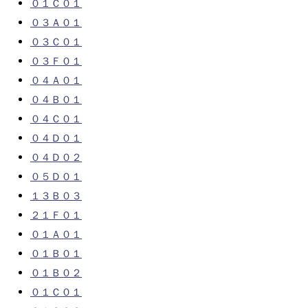
０１Ｃ０１
０３Ａ０１
０３Ｃ０１
０３Ｆ０１
０４Ａ０１
０４Ｂ０１
０４Ｃ０１
０４Ｄ０１
０４Ｄ０２
０５Ｄ０１
１３Ｂ０３
２１Ｆ０１
０１Ａ０１
０１Ｂ０１
０１Ｂ０２
０１Ｃ０１