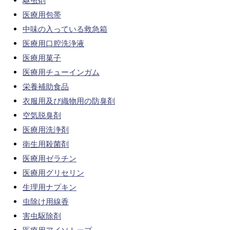
駆虫剤
医療用包帯
中味の入っている救急箱
医療用口腔洗浄液
医療用菓子
医療用チューインガム
栄養補助食品
衣服用及び織物用の防臭剤
空気脱臭剤
医療用洗浄剤
衛生用殺菌剤
医療用ゼラチン
医療用グリセリン
生理用ナプキン
虫除け用線香
害虫駆除剤