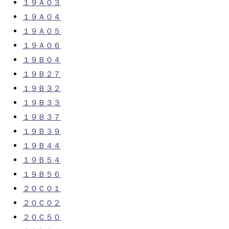
１９Ａ０３
１９Ａ０４
１９Ａ０５
１９Ａ０６
１９Ｂ０４
１９Ｂ２７
１９Ｂ３２
１９Ｂ３３
１９Ｂ３７
１９Ｂ３９
１９Ｂ４４
１９Ｂ５４
１９Ｂ５６
２０Ｃ０１
２０Ｃ０２
２０Ｃ５０