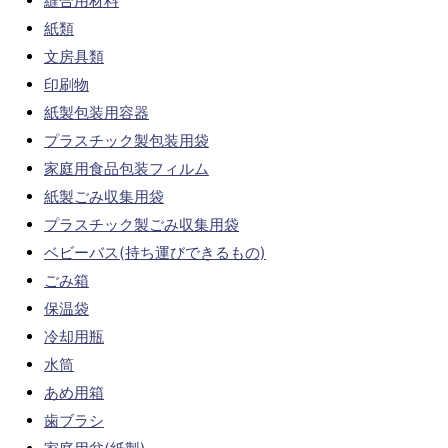
縫合用材料
紙類
文房具類
印刷物
紙製包装用容器
プラスチック製包装用袋
家庭用食品包装フィルム
紙製ごみ収集用袋
プラスチック製ごみ収集用袋
ベビーバス(持ち運びできるもの)
ごみ箱
保温袋
冷却用瓶
水筒
あめ用箱
歯ブラシ