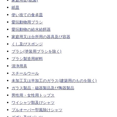
家庭用盆(紙製)
紙皿
使い捨ての食卓皿
愛玩動物用ブラシ
愛玩動物の給水給餌器
家庭用又は台所用の器具及び容器
くし及びスポンジ
ブラシ(塗装用ブラシを除く)
ブラシ製造用材料
清浄用具
スチールウール
未加工又は半加工のガラス(建築用のものを除く)
ガラス製品・磁器製品及び陶器製品
男性用・女性用トップス
ワイシャツ類及びシャツ
プルオーバー型風除けシャツ