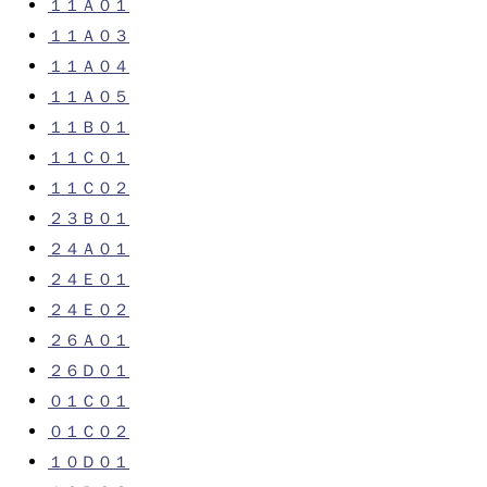
１１Ａ０１
１１Ａ０３
１１Ａ０４
１１Ａ０５
１１Ｂ０１
１１Ｃ０１
１１Ｃ０２
２３Ｂ０１
２４Ａ０１
２４Ｅ０１
２４Ｅ０２
２６Ａ０１
２６Ｄ０１
０１Ｃ０１
０１Ｃ０２
１０Ｄ０１