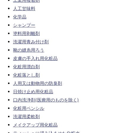
工業用接着剤
人工甘味料
化学品
シャンプー
塗料用剥離剤
洗濯用青み付け剤
靴の縫糸用ろう
皮膚の手入れ用化粧品
化粧用漂白剤
化粧落とし剤
人用又は動物用の防臭剤
日焼け止め用化粧品
口内洗浄剤(医療用のものを除く)
化粧用ペンシル
洗濯用柔軟剤
メイクアップ用化粧品