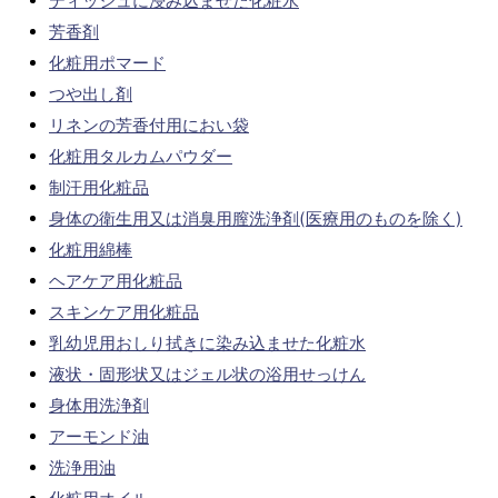
ティッシュに浸み込ませた化粧水
芳香剤
化粧用ポマード
つや出し剤
リネンの芳香付用におい袋
化粧用タルカムパウダー
制汗用化粧品
身体の衛生用又は消臭用膣洗浄剤(医療用のものを除く)
化粧用綿棒
ヘアケア用化粧品
スキンケア用化粧品
乳幼児用おしり拭きに染み込ませた化粧水
液状・固形状又はジェル状の浴用せっけん
身体用洗浄剤
アーモンド油
洗浄用油