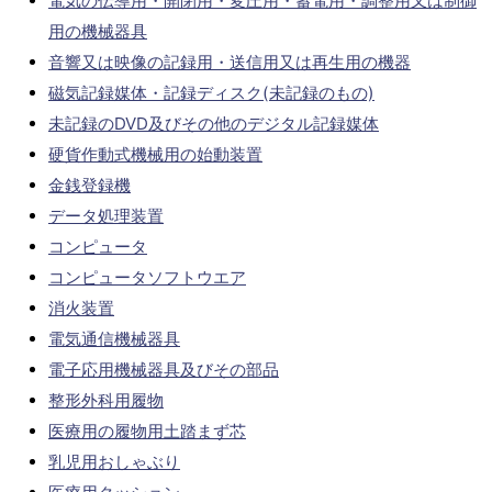
電気の伝導用・開閉用・変圧用・蓄電用・調整用又は制御
用の機械器具
音響又は映像の記録用・送信用又は再生用の機器
磁気記録媒体・記録ディスク(未記録のもの)
未記録のDVD及びその他のデジタル記録媒体
硬貨作動式機械用の始動装置
金銭登録機
データ処理装置
コンピュータ
コンピュータソフトウエア
消火装置
電気通信機械器具
電子応用機械器具及びその部品
整形外科用履物
医療用の履物用土踏まず芯
乳児用おしゃぶり