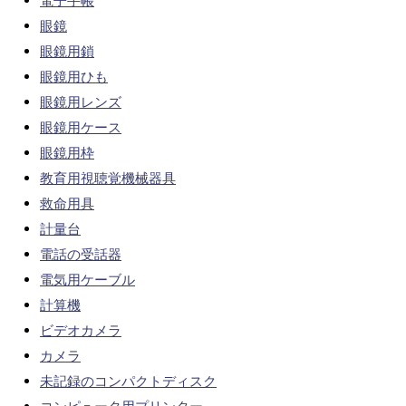
電子手帳
眼鏡
眼鏡用鎖
眼鏡用ひも
眼鏡用レンズ
眼鏡用ケース
眼鏡用枠
教育用視聴覚機械器具
救命用具
計量台
電話の受話器
電気用ケーブル
計算機
ビデオカメラ
カメラ
未記録のコンパクトディスク