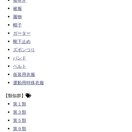
寝巻き
被服
履物
帽子
ガーター
靴下止め
ズボンつり
バンド
ベルト
仮装用衣服
運動用特殊衣服
【類似群】
第１類
第３類
第５類
第９類