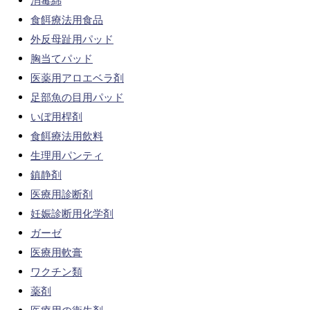
消毒綿
食餌療法用食品
外反母趾用パッド
胸当てパッド
医薬用アロエベラ剤
足部魚の目用パッド
いぼ用桿剤
食餌療法用飲料
生理用パンティ
鎮静剤
医療用診断剤
妊娠診断用化学剤
ガーゼ
医療用軟膏
ワクチン類
薬剤