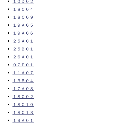
１０Ｄ０２
１８Ｃ０４
１８Ｃ０９
１９Ａ０５
１９Ａ０６
２５Ａ０１
２５Ｂ０１
２６Ａ０１
０７Ｅ０１
１１Ａ０７
１３Ｂ０４
１７Ａ０８
１８Ｃ０２
１８Ｃ１０
１８Ｃ１３
１９Ａ０１