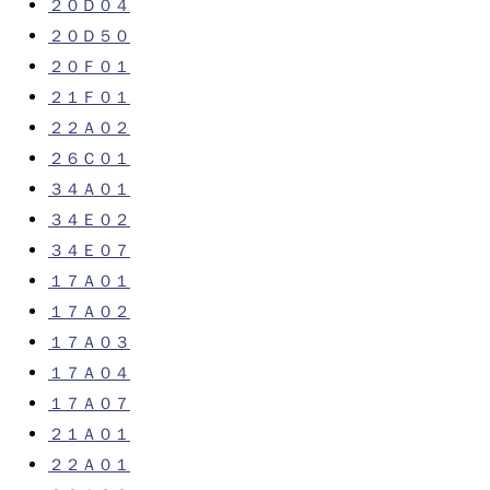
２０Ｄ０４
２０Ｄ５０
２０Ｆ０１
２１Ｆ０１
２２Ａ０２
２６Ｃ０１
３４Ａ０１
３４Ｅ０２
３４Ｅ０７
１７Ａ０１
１７Ａ０２
１７Ａ０３
１７Ａ０４
１７Ａ０７
２１Ａ０１
２２Ａ０１