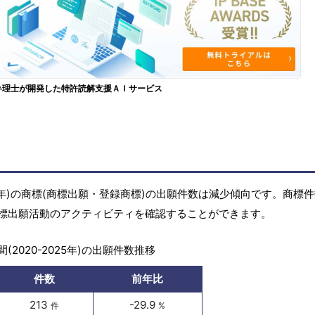
弁理士が開発した特許読解支援ＡＩサービス
25年)の商標(商標出願・登録商標)の出願件数は減少傾向です。商標
標出願活動のアクティビティを確認することができます。
(2020-2025年)の出願件数推移
件数
前年比
213
-29.9
件
%