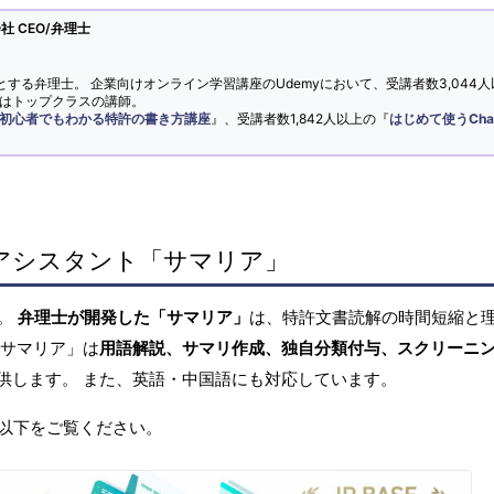
 CEO/弁理士
とする弁理士。 企業向けオンライン学習講座のUdemyにおいて、受講者数3,044人
ではトップクラスの講師。
初心者でもわかる特許の書き方講座
』、受講者数1,842人以上の『
はじめて使うCha
アシスタント「サマリア」
へ。
弁理士が開発した「サマリア」
は、特許文書読解の時間短縮と
「サマリア」は
用語解説、サマリ作成、独自分類付与、スクリーニ
供します。 また、英語・中国語にも対応しています。
以下をご覧ください。