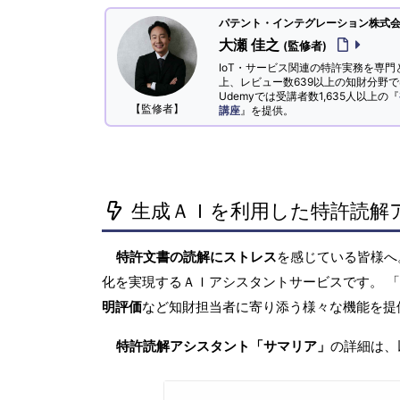
パテント・インテグレーション株式会社
大瀬 佳之
(監修者)
IoT・サービス関連の特許実務を専門
上、レビュー数639以上の知財分野
Udemyでは受講者数1,635人以上の『
【監修者】
講座
』を提供。
生成ＡＩを利用した特許読解
特許文書の読解にストレス
を感じている皆様
化を実現するＡＩアシスタントサービスです。 
明評価
など知財担当者に寄り添う様々な機能を提
特許読解アシスタント「サマリア」
の詳細は、