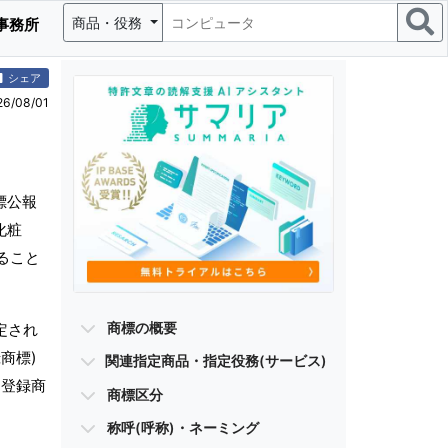
商品・役務
事務所
シェア
/08/01
標公報
化粧
ること
商標の概要
定され
商標)
関連指定商品・指定役務(サービス)
・登録商
商標区分
称呼(呼称)・ネーミング