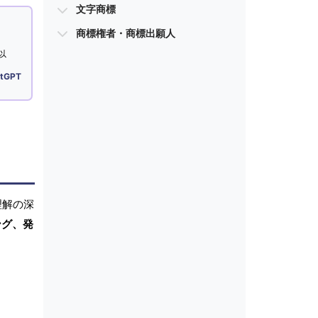
文字商標
商標権者・商標出願人
以
tGPT
理解の深
ング、発