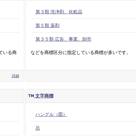
第３類 洗浄剤、化粧品
第５類 薬剤
第３５類 広告、事業、卸売
ている商
などを商標区分に指定している商標が多いです。
詳細
文字商標
ハングル（図）
呂