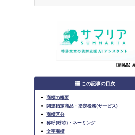
【新製品】
この記事の目次
商標の概要
関連指定商品・指定役務(サービス)
商標区分
称呼(呼称)・ネーミング
文字商標