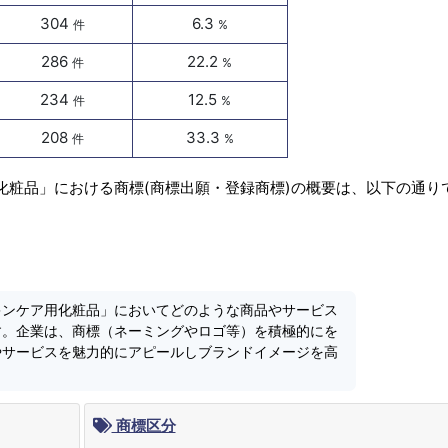
304
6.3
件
%
286
22.2
件
%
234
12.5
件
%
208
33.3
件
%
化粧品」における商標(商標出願・登録商標)の概要は、以下の通り
キンケア用化粧品」においてどのような商品やサービス
す。企業は、商標（ネーミングやロゴ等）を積極的にを
やサービスを魅力的にアピールしブランドイメージを高
商標区分