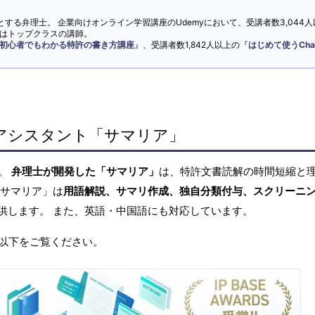
とする弁理士。 企業向けオンライン学習講座のUdemyにおいて、受講者数3,044人
ではトップクラスの講師。
初心者でもわかる特許の書き方講座
』、受講者数1,842人以上の『
はじめて使うCha
アシスタント「サマリア」
へ。
弁理士が開発した「サマリア」
は、特許文書読解の時間短縮と
「サマリア」は
用語解説、サマリ作成、独自分類付与、スクリーニ
供します。 また、英語・中国語にも対応しています。
以下をご覧ください。