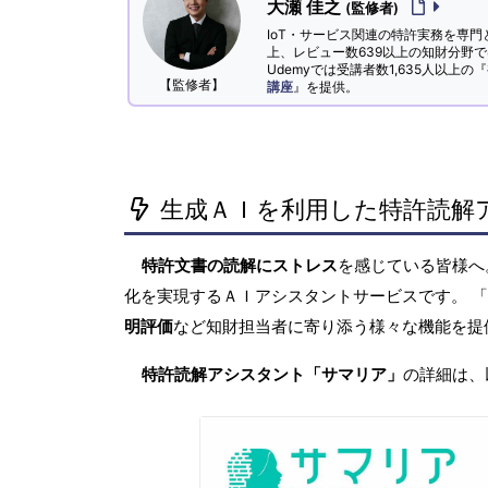
大瀬 佳之
(監修者)
IoT・サービス関連の特許実務を専門
上、レビュー数639以上の知財分野
Udemyでは受講者数1,635人以上の『
【監修者】
講座
』を提供。
生成ＡＩを利用した特許読解
特許文書の読解にストレス
を感じている皆様
化を実現するＡＩアシスタントサービスです。 
明評価
など知財担当者に寄り添う様々な機能を提
特許読解アシスタント「サマリア」
の詳細は、