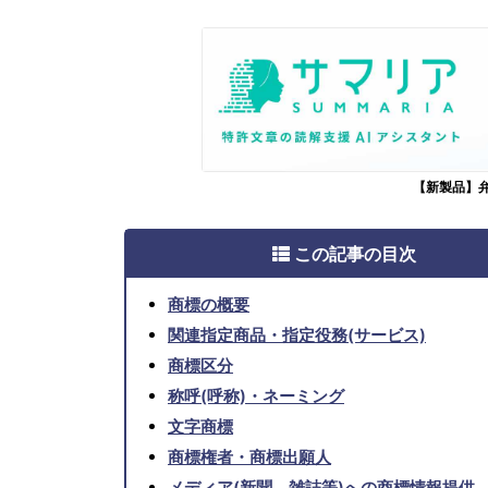
【新製品】
この記事の目次
商標の概要
関連指定商品・指定役務(サービス)
商標区分
称呼(呼称)・ネーミング
文字商標
商標権者・商標出願人
メディア(新聞、雑誌等)への商標情報提供