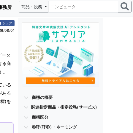
商品・役務
事務所
シェア
/08/01
データ
ける商
す。
ている
がある
商標の概要
標)を
関連指定商品・指定役務(サービス)
商標区分
称呼(呼称)・ネーミング