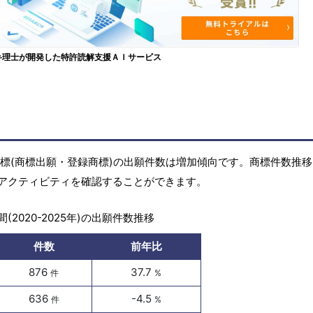
弁理士が開発した特許読解支援ＡＩサービス
)の商標(商標出願・登録商標)の出願件数は増加傾向です。商標件数推
アクティビティを確認することができます。
(2020-2025年)の出願件数推移
件数
前年比
876
37.7
件
%
636
-4.5
件
%