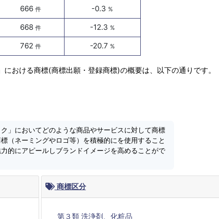
666
-0.3
件
%
668
-12.3
件
%
762
-20.7
件
%
」における商標(商標出願・登録商標)の概要は、以下の通りです。
ック」においてどのような商品やサービスに対して商標
商標（ネーミングやロゴ等）を積極的にを使用すること
魅力的にアピールしブランドイメージを高めることがで
商標区分
第３類 洗浄剤、化粧品