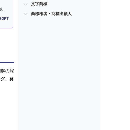
文字商標
以
商標権者・商標出願人
tGPT
理解の深
ング、発