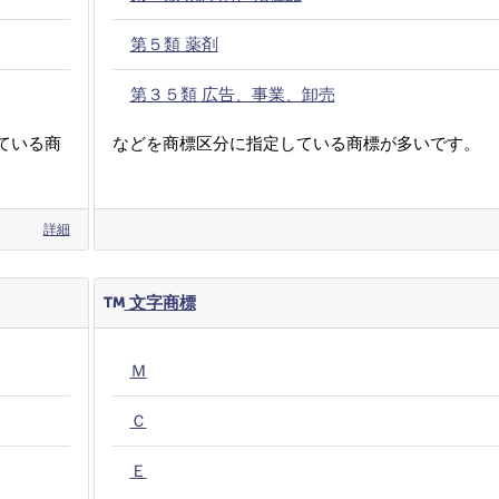
第５類 薬剤
第３５類 広告、事業、卸売
ている商
などを商標区分に指定している商標が多いです。
詳細
文字商標
Ｍ
Ｃ
Ｅ