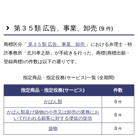
第３５類 広告、事業、卸売
(9 件)
商標区分「
第３５類 広告、事業、卸売
」における弁理士・特
許事務所「北川孝之助」が手続きを行った、商標(商標出願・
登録商標)の件数は以下の通りです。
指定商品・指定役務(サービス)一覧 (全期間)
指定商品・指定役務(サービス)
件数
かばん類
8
件
かばん類及び袋物の小売又は卸売の業務にお
8
件
いて行われる顧客に対する便益の提供
袋物
8
件