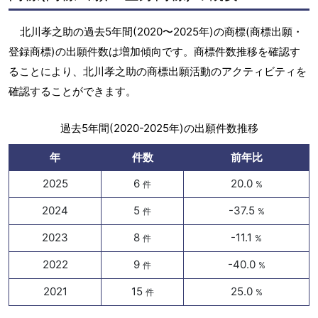
北川孝之助の過去5年間(2020〜2025年)の商標(商標出願・
登録商標)の出願件数は増加傾向です。商標件数推移を確認す
ることにより、北川孝之助の商標出願活動のアクティビティを
確認することができます。
過去5年間(2020-2025年)の出願件数推移
年
件数
前年比
2025
6
20.0
件
%
2024
5
-37.5
件
%
2023
8
-11.1
件
%
2022
9
-40.0
件
%
2021
15
25.0
件
%