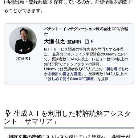
(商標出願・登録商標)を保有しているのか、商標情報を調査す
ることができます。
パテント・インテグレーション株式会社 CEO/弁理
士
大瀬 佳之
(監修者)
IoT・サービス関連の特許実務を専門とする弁理
士。 企業向けオンライン学習講座のUdemyにおい
【監修者】
て、受講者数3,044人以上、レビュー数639以上の
知財分野ではトップクラスの講師。
Udemyでは受講者数1,635人以上の『
初心者でもわ
かる特許の書き方講座
』、受講者数1,842人以上の
『
はじめて使うChatGPT講座
』を提供。
生成ＡＩを利用した特許読解アシスタ
ント「サマリア」
特許文書の読解にストレス
を感じている皆様へ。
弁理士が