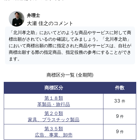
弁理士
大瀬 佳之のコメント
「北川孝之助」においてどのような商品やサービスに対して商
標出願がされているのか確認してみましょう。「北川孝之助」
において商標出願の際に指定された商品やサービスは、自社が
商標出願する際の指定商品、指定役務の参考にすることができ
ます。
商標区分一覧 (全期間)
商標区分
件数
第１８類
33
件
革製品・旅行品
第２０類
9
件
家具、プラスチック製品
第３５類
9
件
広告、事業、卸売