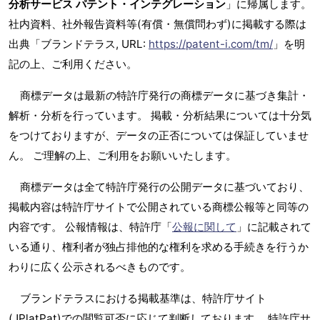
分析サービス パテント・インテグレーション
」に帰属します。
社内資料、社外報告資料等(有償・無償問わず)に掲載する際は
出典「ブランドテラス, URL:
https://patent-i.com/tm/
」を明
記の上、ご利用ください。
商標データは最新の特許庁発行の商標データに基づき集計・
解析・分析を行っています。 掲載・分析結果については十分気
をつけておりますが、データの正否については保証していませ
ん。 ご理解の上、ご利用をお願いいたします。
商標データは全て特許庁発行の公開データに基づいており、
掲載内容は特許庁サイトで公開されている商標公報等と同等の
内容です。 公報情報は、特許庁「
公報に関して
」に記載されて
いる通り、権利者が独占排他的な権利を求める手続きを行うか
わりに広く公示されるべきものです。
ブランドテラスにおける掲載基準は、特許庁サイト
(JPlatPat)での閲覧可否に応じて判断しております。 特許庁サ