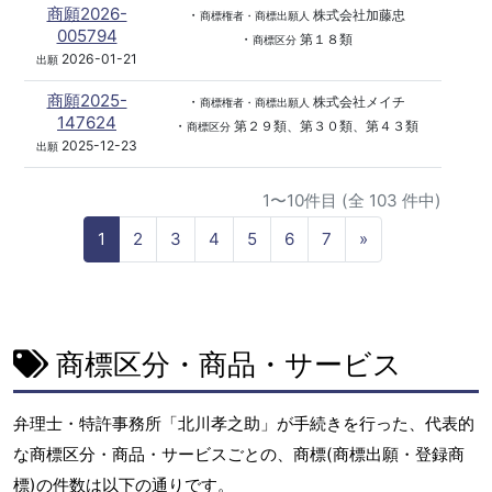
商願2026-
・
株式会社加藤忠
商標権者・商標出願人
005794
・
第１８類
商標区分
2026-01-21
出願
商願2025-
・
株式会社メイチ
商標権者・商標出願人
147624
・
第２９類、第３０類、第４３類
商標区分
2025-12-23
出願
1〜10件目 (全 103 件中)
N
1
2
3
4
5
6
7
»
e
x
t
商標区分・商品・サービス
弁理士・特許事務所「北川孝之助」が手続きを行った、代表的
な商標区分・商品・サービスごとの、商標(商標出願・登録商
標)の件数は以下の通りです。