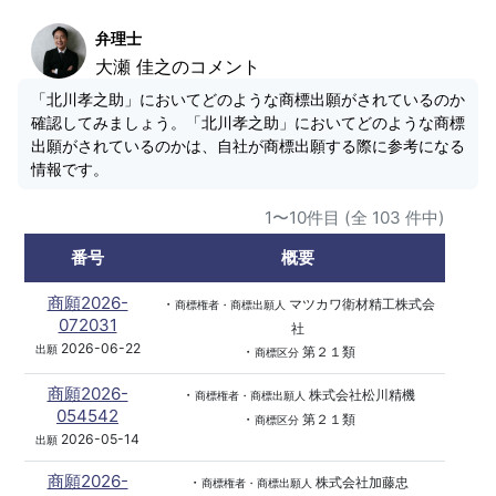
弁理士
大瀬 佳之のコメント
「北川孝之助」においてどのような商標出願がされているのか
確認してみましょう。「北川孝之助」においてどのような商標
出願がされているのかは、自社が商標出願する際に参考になる
情報です。
1〜10件目 (全 103 件中)
番号
概要
商願2026-
・
マツカワ衛材精工株式会
商標権者・商標出願人
072031
社
2026-06-22
出願
・
第２１類
商標区分
商願2026-
・
株式会社松川精機
商標権者・商標出願人
054542
・
第２１類
商標区分
2026-05-14
出願
商願2026-
・
株式会社加藤忠
商標権者・商標出願人