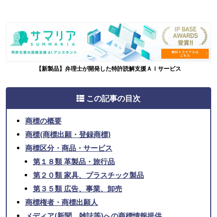
【新製品】弁理士が開発した特許読解支援ＡＩサービス
この記事の目次
商標の概要
商標(商標出願・登録商標)
商標区分・商品・サービス
第１８類 革製品・旅行品
第２０類 家具、プラスチック製品
第３５類 広告、事業、卸売
商標権者・商標出願人
メディア(新聞、雑誌等)への商標情報提供