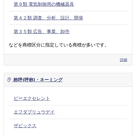
第９類 電気制御用の機械器具
第４２類 調査、分析、設計、開発
第３５類 広告、事業、卸売
などを商標区分に指定している商標が多いです。
詳細
称呼(呼称)・ネーミング
ビーエクセレント
エフダブリュウデイ
ザビックス