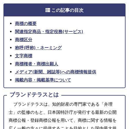
この記事の目次
商標の概要
関連指定商品・指定役務(サービス)
商標区分
称呼(呼称)・ネーミング
文字商標
商標権者・商標出願人
メディア(新聞、雑誌等)への商標情報提供
掲載内容・掲載基準について
ブランドテラスとは
ブランドテラスは、知的財産の専門家である「弁理
士」の監修のもと、日本国特許庁が発行する最新の公開
商標公報・登録商標公報を用いて、商標に関する情報を
広く一般の方々に提供することを目的とした国内最大規