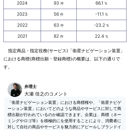
2024
93
66.1
件
%
2023
56
-11.1
件
%
2022
63
-23.2
件
%
2021
82
22.4
件
%
指定商品・指定役務(サービス)「衛星ナビゲーション装置」
における商標(商標出願・登録商標)の概要は、以下の通りで
す。
弁理士
大瀬 佳之のコメント
「衛星ナビゲーション装置」における商標権や、「衛星ナビゲ
ーション装置」においてどのような商品やサービスに対して商
標出願が行われているのか確認できます。企業は、商標（ネー
ミングやロゴ等）を積極的にを使用することにより、消費者に
対して自社の商品やサービスを魅力的にアピールしブランドイ