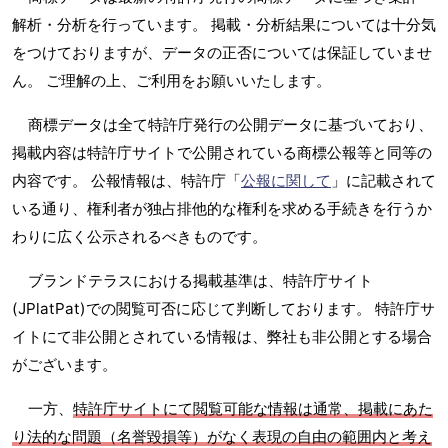
解析・分析を行っています。 掲載・分析結果については十分気
をつけておりますが、データの正否については保証していませ
ん。 ご理解の上、ご利用をお願いいたします。
商標データは全て特許庁発行の公開データに基づいており、
掲載内容は特許庁サイトで公開されている商標公報等と同等の
内容です。 公報情報は、特許庁「
公報に関して
」に記載されて
いる通り、権利者が独占排他的な権利を求める手続きを行うか
わりに広く公示されるべきものです。
ブランドテラスにおける掲載基準は、特許庁サイト
(JPlatPat)での閲覧可否に応じて判断しております。 特許庁サ
イトにて非公開とされている情報は、弊社も非公開とする場合
がございます。
一方、
特許庁サイトにて閲覧可能な情報は通常、掲載にあた
り法的な問題（名誉毀損等）がなく表現の自由の範囲内と考え