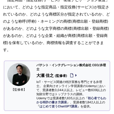
において、どのような指定商品・指定役務(サービス)が指定さ
れているのか、どのような商標区分が指定されているのか、ど
のような称呼(呼称)・ネーミングの商標(商標出願・登録商標)
があるのか、どのような文字商標の商標(商標出願・登録商標)
があるのか、どのような企業・組織が商標(商標出願・登録商
標)を保有しているのか、商標情報を調査することができま
す。
パテント・インテグレーション株式会社 CEO/弁理
士
大瀬 佳之
(監修者)
IoT・サービス関連の特許実務を専門とする弁理
士。 企業向けオンライン学習講座のUdemyにおい
【監修者】
て、受講者数3,044人以上、レビュー数639以上の
知財分野ではトップクラスの講師。
Udemyでは受講者数1,635人以上の『
初心者でもわ
かる特許の書き方講座
』、受講者数1,842人以上の
『
はじめて使うChatGPT講座
』を提供。