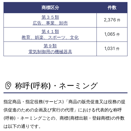
商標区分
件数
第３５類
2,376
件
広告、事業、卸売
第４１類
1,065
件
教育、娯楽、スポーツ、文化
第９類
1,031
件
電気制御用の機械器具
称呼(呼称)・ネーミング
指定商品・指定役務(サービス)「商品の販売促進又は役務の提
供促進のための企画及び実行の代理」における代表的な称呼
(呼称)・ネーミングごとの、商標(商標出願・登録商標)の件数
は以下の通りです。