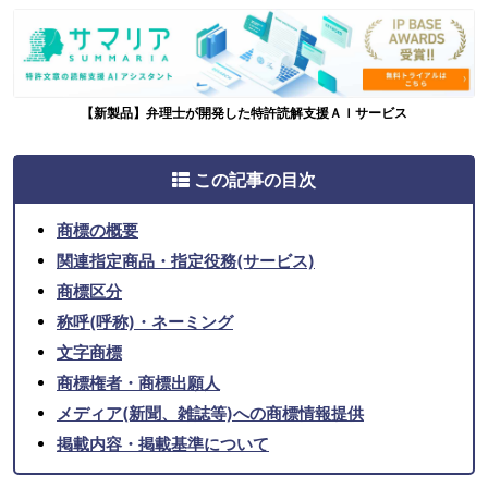
【新製品】弁理士が開発した特許読解支援ＡＩサービス
この記事の目次
商標の概要
関連指定商品・指定役務(サービス)
商標区分
称呼(呼称)・ネーミング
文字商標
商標権者・商標出願人
メディア(新聞、雑誌等)への商標情報提供
掲載内容・掲載基準について