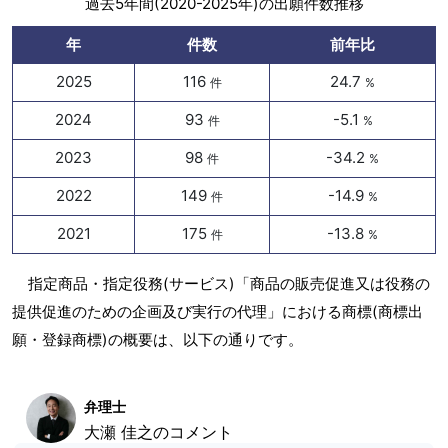
過去5年間(2020-2025年)の出願件数推移
年
件数
前年比
2025
116
24.7
件
%
2024
93
-5.1
件
%
2023
98
-34.2
件
%
2022
149
-14.9
件
%
2021
175
-13.8
件
%
指定商品・指定役務(サービス)「商品の販売促進又は役務の
提供促進のための企画及び実行の代理」における商標(商標出
願・登録商標)の概要は、以下の通りです。
弁理士
大瀬 佳之のコメント