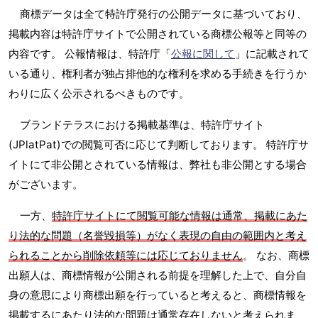
商標データは全て特許庁発行の公開データに基づいており、
掲載内容は特許庁サイトで公開されている商標公報等と同等の
内容です。 公報情報は、特許庁「
公報に関して
」に記載されて
いる通り、権利者が独占排他的な権利を求める手続きを行うか
わりに広く公示されるべきものです。
ブランドテラスにおける掲載基準は、特許庁サイト
(JPlatPat)での閲覧可否に応じて判断しております。 特許庁サ
イトにて非公開とされている情報は、弊社も非公開とする場合
がございます。
一方、
特許庁サイトにて閲覧可能な情報は通常、掲載にあた
り法的な問題（名誉毀損等）がなく表現の自由の範囲内と考え
られることから削除依頼等には応じておりません
。 なお、商標
出願人は、商標情報が公開される前提を理解した上で、自分自
身の意思により商標出願を行っていると考えると、商標情報を
掲載するにあたり法的な問題は通常存在しないと考えられま