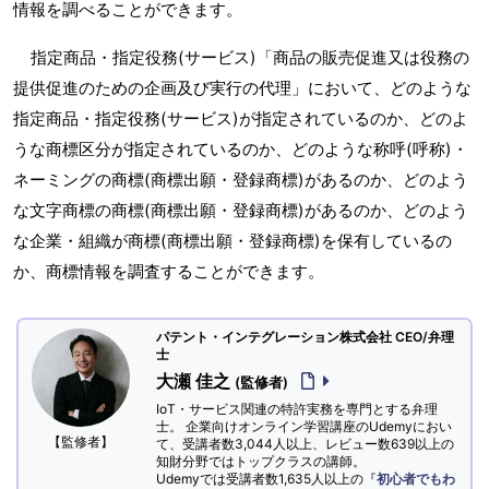
情報を調べることができます。
指定商品・指定役務(サービス)「商品の販売促進又は役務の
提供促進のための企画及び実行の代理」において、どのような
指定商品・指定役務(サービス)が指定されているのか、どのよ
うな商標区分が指定されているのか、どのような称呼(呼称)・
ネーミングの商標(商標出願・登録商標)があるのか、どのよう
な文字商標の商標(商標出願・登録商標)があるのか、どのよう
な企業・組織が商標(商標出願・登録商標)を保有しているの
か、商標情報を調査することができます。
パテント・インテグレーション株式会社 CEO/弁理
士
大瀬 佳之
(監修者)
IoT・サービス関連の特許実務を専門とする弁理
士。 企業向けオンライン学習講座のUdemyにおい
【監修者】
て、受講者数3,044人以上、レビュー数639以上の
知財分野ではトップクラスの講師。
Udemyでは受講者数1,635人以上の『
初心者でもわ