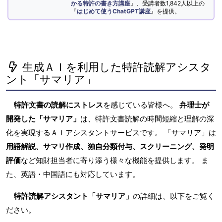
かる特許の書き方講座
』、受講者数1,842人以上の
『
はじめて使うChatGPT講座
』を提供。
生成ＡＩを利用した特許読解アシスタ
ント「サマリア」
特許文書の読解にストレス
を感じている皆様へ。
弁理士が
開発した「サマリア」
は、特許文書読解の時間短縮と理解の深
化を実現するＡＩアシスタントサービスです。 「サマリア」は
用語解説、サマリ作成、独自分類付与、スクリーニング、発明
評価
など知財担当者に寄り添う様々な機能を提供します。 ま
た、英語・中国語にも対応しています。
特許読解アシスタント「サマリア」
の詳細は、以下をご覧く
ださい。