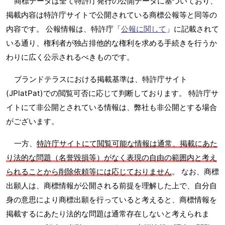
商標データは全て特許庁発行の公開データに基づいており、
掲載内容は特許庁サイトで公開されている商標公報等と同等の
内容です。 公報情報は、特許庁「
公報に関して
」に記載されて
いる通り、権利者が独占排他的な権利を求める手続きを行うか
わりに広く公示されるべきものです。
ブランドテラスにおける掲載基準は、特許庁サイト
(JPlatPat)での閲覧可否に応じて判断しております。 特許庁サ
イトにて非公開とされている情報は、弊社も非公開とする場合
がございます。
一方、
特許庁サイトにて閲覧可能な情報は通常、掲載にあた
り法的な問題（名誉毀損等）がなく表現の自由の範囲内と考え
られることから削除依頼等には応じておりません
。 なお、商標
出願人は、商標情報が公開される前提を理解した上で、自分自
身の意思により商標出願を行っていると考えると、商標情報を
掲載するにあたり法的な問題は通常存在しないと考えられま