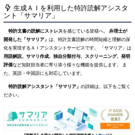
生成ＡＩを利用した特許読解アシスタ
ント「サマリア」
特許文書の読解にストレス
を感じている皆様へ。
弁理士が
開発した「サマリア」
は、特許文書読解の時間短縮と理解の深
化を実現するＡＩアシスタントサービスです。 「サマリア」は
用語解説、サマリ作成、独自分類付与、スクリーニング、発明
評価
など知財担当者に寄り添う様々な機能を提供します。 ま
た、英語・中国語にも対応しています。
特許読解アシスタント「サマリア」
の詳細は、以下をご覧く
ださい。