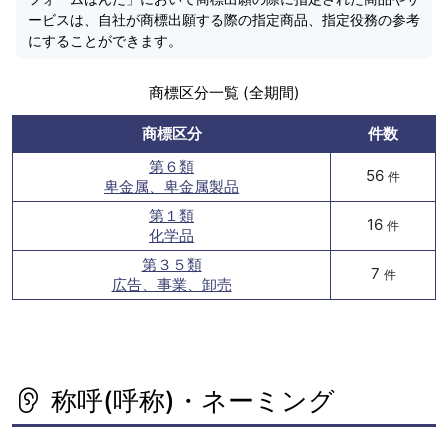
ービスは、自社が商標出願する際の指定商品、指定役務の参考
にすることができます。
商標区分一覧 (全期間)
商標区分
件数
第６類
56
件
卑金属、卑金属製品
第１類
16
件
化学品
第３５類
7
件
広告、事業、卸売
称呼(呼称)・ネーミング