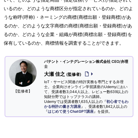
いるのか、どのような商標区分が指定されているのか、どのよ
うな称呼(呼称)・ネーミングの商標(商標出願・登録商標)があ
るのか、どのような文字商標の商標(商標出願・登録商標)があ
るのか、どのような企業・組織が商標(商標出願・登録商標)を
保有しているのか、商標情報を調査することができます。
パテント・インテグレーション株式会社 CEO/弁理
士
大瀬 佳之
(監修者)
IoT・サービス関連の特許実務を専門とする弁理
士。 企業向けオンライン学習講座のUdemyにおい
【監修者】
て、受講者数3,044人以上、レビュー数639以上の
知財分野ではトップクラスの講師。
Udemyでは受講者数1,635人以上の『
初心者でもわ
かる特許の書き方講座
』、受講者数1,842人以上の
『
はじめて使うChatGPT講座
』を提供。