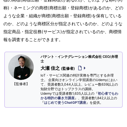
称)・ネーミングの商標(商標出願・登録商標)があるのか、どの
ような企業・組織が商標(商標出願・登録商標)を保有している
のか、どのような商標区分が指定されているのか、どのような
指定商品・指定役務(サービス)が指定されているのか、商標情
報を調査することができます。
パテント・インテグレーション株式会社 CEO/弁理
士
大瀬 佳之
(監修者)
IoT・サービス関連の特許実務を専門とする弁理
士。 企業向けオンライン学習講座のUdemyにおい
【監修者】
て、受講者数3,044人以上、レビュー数639以上の
知財分野ではトップクラスの講師。
Udemyでは受講者数1,635人以上の『
初心者でもわ
かる特許の書き方講座
』、受講者数1,842人以上の
『
はじめて使うChatGPT講座
』を提供。