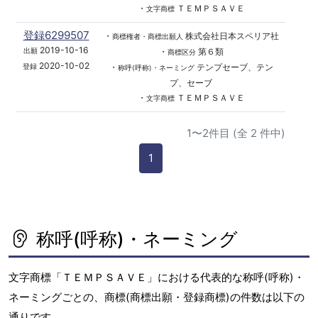
・
ＴＥＭＰＳＡＶＥ
文字商標
登録6299507
・
株式会社日本スペリア社
商標権者・商標出願人
2019-10-16
・
第６類
出願
商標区分
2020-10-02
・
テンプセーブ、テン
登録
称呼(呼称)・ネーミング
プ、セーブ
・
ＴＥＭＰＳＡＶＥ
文字商標
1〜2件目 (全 2 件中)
1
称呼(呼称)・ネーミング
文字商標「ＴＥＭＰＳＡＶＥ」における代表的な称呼(呼称)・
ネーミングごとの、商標(商標出願・登録商標)の件数は以下の
通りです。