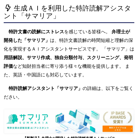
生成ＡＩを利用した特許読解アシスタ
ント「サマリア」
特許文書の読解にストレス
を感じている皆様へ。
弁理士が
開発した「サマリア」
は、特許文書読解の時間短縮と理解の深
化を実現するＡＩアシスタントサービスです。 「サマリア」は
用語解説、サマリ作成、独自分類付与、スクリーニング、発明
評価
など知財担当者に寄り添う様々な機能を提供します。 ま
た、英語・中国語にも対応しています。
特許読解アシスタント「サマリア」
の詳細は、以下をご覧く
ださい。