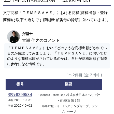
文字商標「ＴＥＭＰＳＡＶＥ」における商標(商標出願・登録
商標)は以下の通りです(商標出願番号の降順に並べています)。
弁理士
大瀬 佳之のコメント
「ＴＥＭＰＳＡＶＥ」においてどのような商標出願がされてい
るのか確認してみましょう。「ＴＥＭＰＳＡＶＥ」においてど
のような商標出願がされているのかは、自社が商標出願する際
に参考になる情報です。
1〜2件目 (全 2 件中)
番号
概要
登録6299534
・
株式会社日本スペリア社
商標権者・商標出願人
2019-10-31
・
第６類
出願
商標区分
2020-10-02
・
テンプセーブ、テン
登録
称呼(呼称)・ネーミング
プ、セーブ