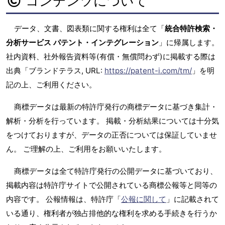
コンテンツについて
データ、文書、図表類に関する権利は全て「
統合特許検索・
分析サービス パテント・インテグレーション
」に帰属します。
社内資料、社外報告資料等(有償・無償問わず)に掲載する際は
出典「ブランドテラス, URL:
https://patent-i.com/tm/
」を明
記の上、ご利用ください。
商標データは最新の特許庁発行の商標データに基づき集計・
解析・分析を行っています。 掲載・分析結果については十分気
をつけておりますが、データの正否については保証していませ
ん。 ご理解の上、ご利用をお願いいたします。
商標データは全て特許庁発行の公開データに基づいており、
掲載内容は特許庁サイトで公開されている商標公報等と同等の
内容です。 公報情報は、特許庁「
公報に関して
」に記載されて
いる通り、権利者が独占排他的な権利を求める手続きを行うか