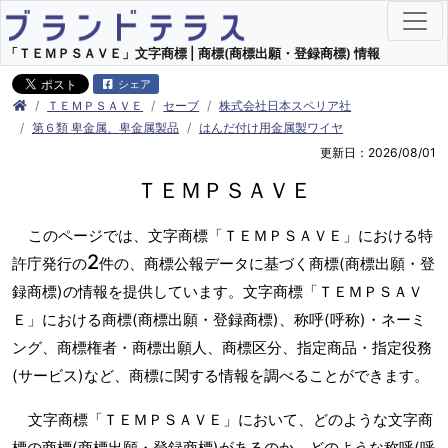
「ＴＥＭＰＳＡＶＥ」文字商標 | 商標(商標出願・登録商標) 情報
シェア
ＴＥＭＰＳＡＶＥ
セーブ
株式会社日本スペリア社
第６類 卑金属、卑金属製品
はんだ付け用金属製ワイヤ
更新日：2026/08/01
ＴＥＭＰＳＡＶＥ
このページでは、文字商標「ＴＥＭＰＳＡＶＥ」における特
2
許庁発行の
件の、商標公報データに基づく商標(商標出願・登
録商標)の情報を提供しています。文字商標「ＴＥＭＰＳＡＶ
Ｅ」における商標(商標出願・登録商標)、称呼(呼称)・ネーミ
ング、商標権者・商標出願人、商標区分、指定商品・指定役務
(サービス)など、商標に関する情報を調べることができます。
文字商標「ＴＥＭＰＳＡＶＥ」において、どのような文字商
標の商標(商標出願・登録商標)があるのか、どのような称呼(呼