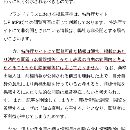
わりに広く公示されるべきものです。
ブランドテラスにおける掲載基準は、特許庁サイト
(JPlatPat)での閲覧可否に応じて判断しております。 特許庁サ
イトにて非公開とされている情報は、弊社も非公開とする場合
がございます。
一方、
特許庁サイトにて閲覧可能な情報は通常、掲載にあた
り法的な問題（名誉毀損等）がなく表現の自由の範囲内と考え
られることから削除依頼等には応じておりません
。 なお、商標
出願人は、商標情報が公開される前提を理解した上で、自分自
身の意思により商標出願を行っていると考えると、商標情報を
掲載するにあたり法的な問題は通常存在しないと考えられま
す。 また、記事を削除してしまうと、商標情報の調査、閲覧を
希望するユーザの『知る権利』を害することとなり、閲覧者に
不利益が生じてしまうためです。
なお、個人の氏名等の個人情報等の削除を含む情報削除に関