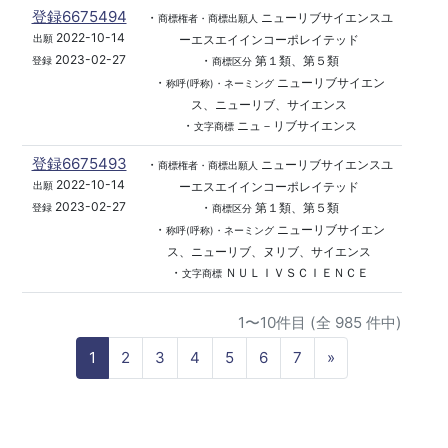
登録6675494
・
ニューリブサイエンスユ
商標権者・商標出願人
2022-10-14
ーエスエイインコーポレイテッド
出願
2023-02-27
・
第１類、第５類
登録
商標区分
・
ニューリブサイエン
称呼(呼称)・ネーミング
ス、ニューリブ、サイエンス
・
ニュ－リブサイエンス
文字商標
登録6675493
・
ニューリブサイエンスユ
商標権者・商標出願人
2022-10-14
ーエスエイインコーポレイテッド
出願
2023-02-27
・
第１類、第５類
登録
商標区分
・
ニューリブサイエン
称呼(呼称)・ネーミング
ス、ニューリブ、ヌリブ、サイエンス
・
ＮＵＬＩＶＳＣＩＥＮＣＥ
文字商標
1〜10件目 (全 985 件中)
N
1
2
3
4
5
6
7
»
e
x
t