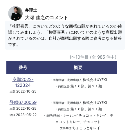
弁理士
大瀬 佳之のコメント
「柳野嘉秀」においてどのような商標出願がされているのか確
認してみましょう。「柳野嘉秀」においてどのような商標出願
がされているのかは、自社が商標出願する際に参考になる情報
です。
1〜10件目 (全 985 件中)
番号
概要
商願2022-
・
株式会社UYEKI
商標権者・商標出願人
122324
・
第１６類、第２１類
商標区分
2022-10-25
出願
登録6700059
・
株式会社UYEKI
商標権者・商標出願人
2022-10-25
・
第１６類、第２１類
出願
商標区分
2023-05-22
・
チョコットキレイ、チ
登録
称呼(呼称)・ネーミング
ョコットキレー、チョコット
・
ちょこっとキレイ
文字商標