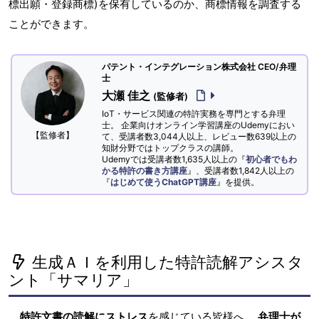
標出願・登録商標)を保有しているのか、商標情報を調査する
ことができます。
パテント・インテグレーション株式会社 CEO/弁理
士
大瀬 佳之
(監修者)
IoT・サービス関連の特許実務を専門とする弁理
士。 企業向けオンライン学習講座のUdemyにおい
【監修者】
て、受講者数3,044人以上、レビュー数639以上の
知財分野ではトップクラスの講師。
Udemyでは受講者数1,635人以上の『
初心者でもわ
かる特許の書き方講座
』、受講者数1,842人以上の
『
はじめて使うChatGPT講座
』を提供。
生成ＡＩを利用した特許読解アシスタ
ント「サマリア」
特許文書の読解にストレス
を感じている皆様へ。
弁理士が