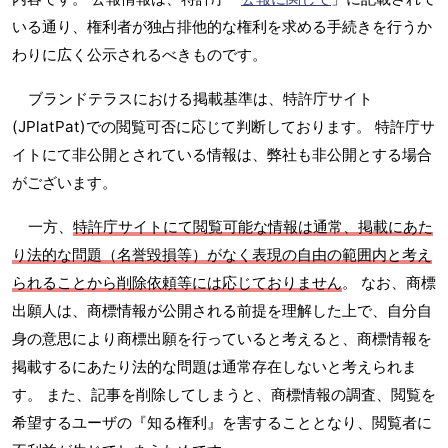
いる通り、権利者が独占排他的な権利を求める手続きを行うか
わりに広く公示されるべきものです。
ブランドテラスにおける掲載基準は、特許庁サイト
(JPlatPat)での閲覧可否に応じて判断しております。 特許庁サ
イトにて非公開とされている情報は、弊社も非公開とする場合
がございます。
一方、
特許庁サイトにて閲覧可能な情報は通常、掲載にあた
り法的な問題（名誉毀損等）がなく表現の自由の範囲内と考え
られることから削除依頼等には応じておりません
。 なお、商標
出願人は、商標情報が公開される前提を理解した上で、自分自
身の意思により商標出願を行っていると考えると、商標情報を
掲載するにあたり法的な問題は通常存在しないと考えられま
す。 また、記事を削除してしまうと、商標情報の調査、閲覧を
希望するユーザの『知る権利』を害することとなり、閲覧者に