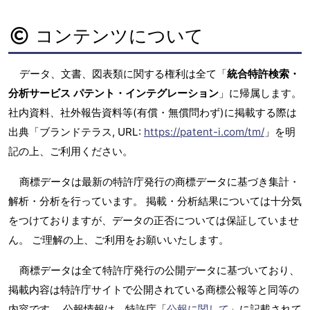
コンテンツについて
データ、文書、図表類に関する権利は全て「
統合特許検索・
分析サービス パテント・インテグレーション
」に帰属します。
社内資料、社外報告資料等(有償・無償問わず)に掲載する際は
出典「ブランドテラス, URL:
https://patent-i.com/tm/
」を明
記の上、ご利用ください。
商標データは最新の特許庁発行の商標データに基づき集計・
解析・分析を行っています。 掲載・分析結果については十分気
をつけておりますが、データの正否については保証していませ
ん。 ご理解の上、ご利用をお願いいたします。
商標データは全て特許庁発行の公開データに基づいており、
掲載内容は特許庁サイトで公開されている商標公報等と同等の
内容です。 公報情報は、特許庁「
公報に関して
」に記載されて