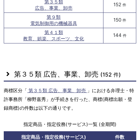
第３５類
152
件
広告、事業、卸売
第９類
150
件
電気制御用の機械器具
第４１類
144
件
教育、娯楽、スポーツ、文化
第３５類 広告、事業、卸売
(152 件)
商標区分「
第３５類 広告、事業、卸売
」における弁理士・特
許事務所「柳野嘉秀」が手続きを行った、商標(商標出願・登
録商標)の件数は以下の通りです。
指定商品・指定役務(サービス)一覧 (全期間)
指定商品・指定役務(サービス)
件数