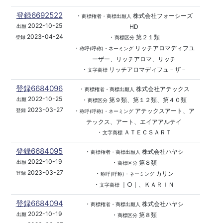
登録6692522
・
株式会社フォーシーズ
商標権者・商標出願人
2022-10-25
HD
出願
2023-04-24
・
第２１類
登録
商標区分
・
リッチアロマディフユ
称呼(呼称)・ネーミング
ーザー、リッチアロマ、リッチ
・
リッチアロマディフュ－ザ－
文字商標
登録6684096
・
株式会社アテックス
商標権者・商標出願人
2022-10-25
・
第９類、第１２類、第４０類
出願
商標区分
2023-03-27
・
アテックスアート、ア
登録
称呼(呼称)・ネーミング
テックス、アート、エイアアルテイ
・
ＡＴＥＣＳＡＲＴ
文字商標
登録6684095
・
株式会社ハヤシ
商標権者・商標出願人
2022-10-19
・
第８類
出願
商標区分
2023-03-27
・
カリン
登録
称呼(呼称)・ネーミング
・
｜○｜、ＫＡＲＩＮ
文字商標
登録6684094
・
株式会社ハヤシ
商標権者・商標出願人
2022-10-19
・
第８類
出願
商標区分