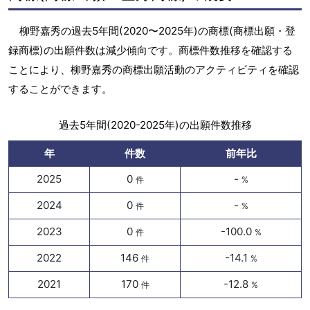
柳野嘉秀の過去5年間(2020〜2025年)の商標(商標出願・登
録商標)の出願件数は減少傾向です。商標件数推移を確認する
ことにより、柳野嘉秀の商標出願活動のアクティビティを確認
することができます。
過去5年間(2020-2025年)の出願件数推移
年
件数
前年比
2025
0
-
件
%
2024
0
-
件
%
2023
0
-100.0
件
%
2022
146
-14.1
件
%
2021
170
-12.8
件
%