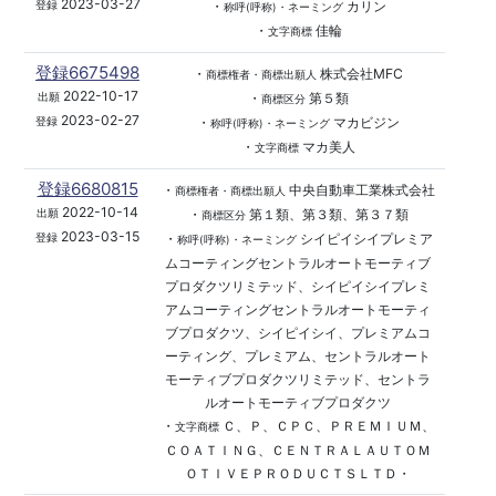
2023-03-27
・
カリン
登録
称呼(呼称)・ネーミング
・
佳輪
文字商標
登録6675498
・
株式会社MFC
商標権者・商標出願人
2022-10-17
・
第５類
出願
商標区分
2023-02-27
・
マカビジン
登録
称呼(呼称)・ネーミング
・
マカ美人
文字商標
登録6680815
・
中央自動車工業株式会社
商標権者・商標出願人
2022-10-14
・
第１類、第３類、第３７類
出願
商標区分
2023-03-15
・
シイピイシイプレミア
登録
称呼(呼称)・ネーミング
ムコーティングセントラルオートモーティブ
プロダクツリミテッド、シイピイシイプレミ
アムコーティングセントラルオートモーティ
ブプロダクツ、シイピイシイ、プレミアムコ
ーティング、プレミアム、セントラルオート
モーティブプロダクツリミテッド、セントラ
ルオートモーティブプロダクツ
・
Ｃ、Ｐ、ＣＰＣ、ＰＲＥＭＩＵＭ、
文字商標
ＣＯＡＴＩＮＧ、ＣＥＮＴＲＡＬＡＵＴＯＭ
ＯＴＩＶＥＰＲＯＤＵＣＴＳＬＴＤ・