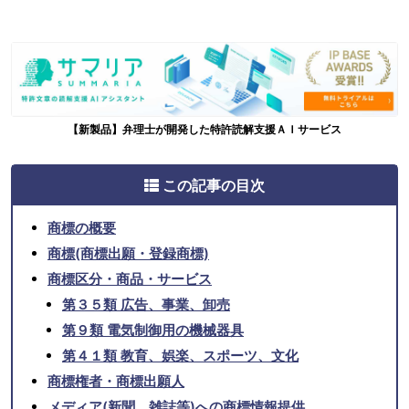
【新製品】弁理士が開発した特許読解支援ＡＩサービス
この記事の目次
商標の概要
商標(商標出願・登録商標)
商標区分・商品・サービス
第３５類 広告、事業、卸売
第９類 電気制御用の機械器具
第４１類 教育、娯楽、スポーツ、文化
商標権者・商標出願人
メディア(新聞、雑誌等)への商標情報提供