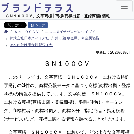
「ＳＮ１００ＣＶ」文字商標 | 商標(商標出願・登録商標) 情報
シェア
ＳＮ１００ＣＶ
エスエヌイチゼロゼロシイブイ
株式会社日本スペリア社
第６類 卑金属、卑金属製品
はんだ付け用金属製ワイヤ
更新日：2026/08/01
ＳＮ１００ＣＶ
このページでは、文字商標「ＳＮ１００ＣＶ」における特許
3
庁発行の
件の、商標公報データに基づく商標(商標出願・登録
商標)の情報を提供しています。文字商標「ＳＮ１００ＣＶ」
における商標(商標出願・登録商標)、称呼(呼称)・ネーミン
グ、商標権者・商標出願人、商標区分、指定商品・指定役務
(サービス)など、商標に関する情報を調べることができます。
文字商標「ＳＮ１００ＣＶ」において、どのような文字商標