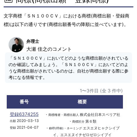
文字商標「ＳＮ１００ＣＶ」における商標(商標出願・登録商
標)は以下の通りです(商標出願番号の降順に並べています)。
弁理士
大瀬 佳之のコメント
「ＳＮ１００ＣＶ」においてどのような商標出願がされている
のか確認してみましょう。「ＳＮ１００ＣＶ」においてどのよ
うな商標出願がされているのかは、自社が商標出願する際に参
考になる情報です。
1〜3件目 (全 3 件中)
番号
概要
登録6374255
・
株式会社日本スペリア社
商標権者・商標出願人
2020-03-13
・
第６類
出願
商標区分
2021-04-07
・
エスエヌヒャクシイブ
登録
称呼(呼称)・ネーミング
イ、エスエヌイチゼロゼロシイブイ