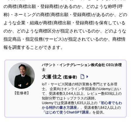
の商標(商標出願・登録商標)があるのか、どのような称呼(呼
称)・ネーミングの商標(商標出願・登録商標)があるのか、どの
ような企業・組織が商標(商標出願・登録商標)を保有している
のか、どのような商標区分が指定されているのか、どのような
指定商品・指定役務(サービス)が指定されているのか、商標情
報を調査することができます。
パテント・インテグレーション株式会社 CEO/弁理
士
大瀬 佳之
(監修者)
IoT・サービス関連の特許実務を専門とする弁理
士。 企業向けオンライン学習講座のUdemyにおい
【監修者】
て、受講者数3,044人以上、レビュー数639以上の
知財分野ではトップクラスの講師。
Udemyでは受講者数1,635人以上の『
初心者でもわ
かる特許の書き方講座
』、受講者数1,842人以上の
『
はじめて使うChatGPT講座
』を提供。