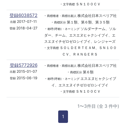
・
ＳＮ１００ＣＶ
文字商標
登録6038572
・
株式会社日本スペリア社
商標権者・商標出願人
2017-07-11
・
第１類、第６類、第３５類
出願
商標区分
2018-04-27
・
ソルダーチーム、ソル
登録
称呼(呼称)・ネーミング
ダー、チーム、エスエヌヒャクシイブイ、エ
スエヌイチゼロゼロシイブイ、レンジャーズ
・
ＳＯＬＤＥＲＴＥＡＭ、ＳＮ１００
文字商標
ＣＶ、ＲＡＮＧＥＲＳ
登録5772926
・
株式会社日本スペリア社
商標権者・商標出願人
2015-01-07
・
第６類
出願
商標区分
2015-06-19
・
エスエヌヒャクシイブ
登録
称呼(呼称)・ネーミング
イ、エスエヌイチゼロゼロシイブイ
・
ＳＮ１００ＣＶ
文字商標
1〜3件目 (全 3 件中)
1