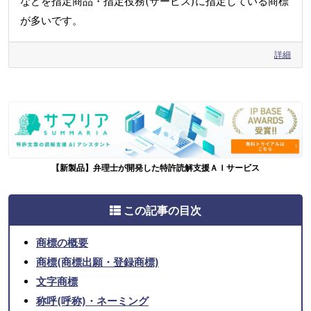
などを指定商品・指定役務(サービス)に指定している商標
が多いです。
詳細
【新製品】弁理士が開発した特許読解支援ＡＩサービス
この記事の目次
商標の概要
商標(商標出願・登録商標)
文字商標
称呼(呼称)・ネーミング