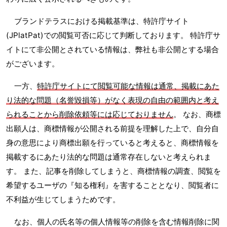
ブランドテラスにおける掲載基準は、特許庁サイト
(JPlatPat)での閲覧可否に応じて判断しております。 特許庁サ
イトにて非公開とされている情報は、弊社も非公開とする場合
がございます。
一方、
特許庁サイトにて閲覧可能な情報は通常、掲載にあた
り法的な問題（名誉毀損等）がなく表現の自由の範囲内と考え
られることから削除依頼等には応じておりません
。 なお、商標
出願人は、商標情報が公開される前提を理解した上で、自分自
身の意思により商標出願を行っていると考えると、商標情報を
掲載するにあたり法的な問題は通常存在しないと考えられま
す。 また、記事を削除してしまうと、商標情報の調査、閲覧を
希望するユーザの『知る権利』を害することとなり、閲覧者に
不利益が生じてしまうためです。
なお、個人の氏名等の個人情報等の削除を含む情報削除に関