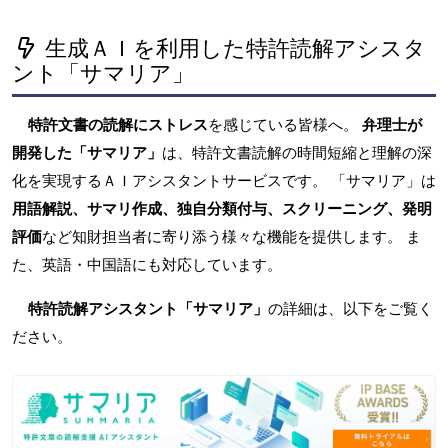
生成ＡＩを利用した特許読解アシスタ
ント「サマリア」
特許文書の読解にストレス
を感じている皆様へ。
弁理士が
開発した「サマリア」
は、特許文書読解の時間短縮と理解の深
化を実現するＡＩアシスタントサービスです。 「サマリア」は
用語解説、サマリ作成、独自分類付与、スクリーニング、発明
評価
など知財担当者に寄り添う様々な機能を提供します。 ま
た、英語・中国語にも対応しています。
特許読解アシスタント「サマリア」
の詳細は、以下をご覧く
ださい。