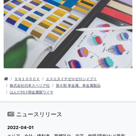
ＳＮ１００ＣＶ
エスエヌイチゼロゼロシイブイ
株式会社日本スペリア社
第６類 卑金属、卑金属製品
はんだ付け用金属製ワイヤ
ニュースリリース
2022-04-01
エリア、会社・権利者、商標区分、文字、称呼(呼称)など最新