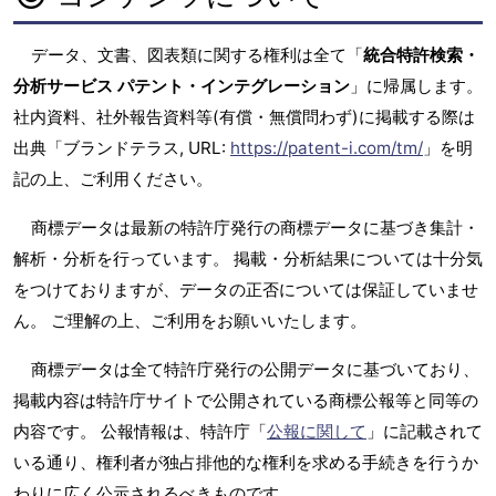
データ、文書、図表類に関する権利は全て「
統合特許検索・
分析サービス パテント・インテグレーション
」に帰属します。
社内資料、社外報告資料等(有償・無償問わず)に掲載する際は
出典「ブランドテラス, URL:
https://patent-i.com/tm/
」を明
記の上、ご利用ください。
商標データは最新の特許庁発行の商標データに基づき集計・
解析・分析を行っています。 掲載・分析結果については十分気
をつけておりますが、データの正否については保証していませ
ん。 ご理解の上、ご利用をお願いいたします。
商標データは全て特許庁発行の公開データに基づいており、
掲載内容は特許庁サイトで公開されている商標公報等と同等の
内容です。 公報情報は、特許庁「
公報に関して
」に記載されて
いる通り、権利者が独占排他的な権利を求める手続きを行うか
わりに広く公示されるべきものです。