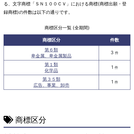
る、文字商標「ＳＮ１００ＣＶ」における商標(商標出願・登
録商標)の件数は以下の通りです。
商標区分一覧 (全期間)
商標区分
件数
第６類
3
件
卑金属、卑金属製品
第１類
1
件
化学品
第３５類
1
件
広告、事業、卸売
商標区分