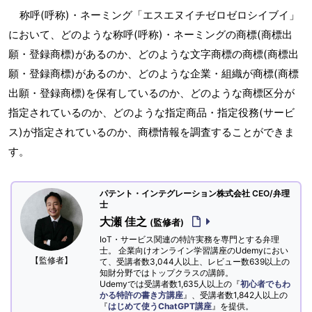
称呼(呼称)・ネーミング「エスエヌイチゼロゼロシイブイ」
において、どのような称呼(呼称)・ネーミングの商標(商標出
願・登録商標)があるのか、どのような文字商標の商標(商標出
願・登録商標)があるのか、どのような企業・組織が商標(商標
出願・登録商標)を保有しているのか、どのような商標区分が
指定されているのか、どのような指定商品・指定役務(サービ
ス)が指定されているのか、商標情報を調査することができま
す。
パテント・インテグレーション株式会社 CEO/弁理
士
大瀬 佳之
(監修者)
IoT・サービス関連の特許実務を専門とする弁理
士。 企業向けオンライン学習講座のUdemyにおい
【監修者】
て、受講者数3,044人以上、レビュー数639以上の
知財分野ではトップクラスの講師。
Udemyでは受講者数1,635人以上の『
初心者でもわ
かる特許の書き方講座
』、受講者数1,842人以上の
『
はじめて使うChatGPT講座
』を提供。