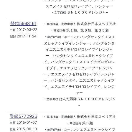
スエヌイチゼロゼロシイブイ、レンジャー
・
ＳＮ１００ＣＶレンジャ−
文字商標
登録5998161
・
株式会社日本スペリア社
商標権者・商標出願人
2017-03-22
・
第１類、第６類、第３５類
出願
商標区分
2017-11-24
・
ハンダセンタイエスエ
登録
称呼(呼称)・ネーミング
ヌヒャクシイブイレンジャー、ハンダセンタ
イエスエヌイチゼロゼロシイブイレンジャ
ー、ハンダセンタイエスエヌヒャクシイブ
イ、ハンダセンタイエスエヌイチゼロゼロシ
イブイ、エスエヌヒャクシイブイレンジャ
ー、エスエヌイチゼロゼロシイブイレンジャ
ー、ハンダセンタイ、エスエヌヒャクシイブ
イ、エスエヌイチゼロゼロシイブイ、レンジ
ャー
・
はんだ戦隊ＳＮ１００ＣＶレンジャ
文字商標
−
登録5772926
・
株式会社日本スペリア社
商標権者・商標出願人
2015-01-07
・
第６類
出願
商標区分
2015-06-19
・
エスエヌヒャクシイブ
登録
称呼(呼称)・ネーミング