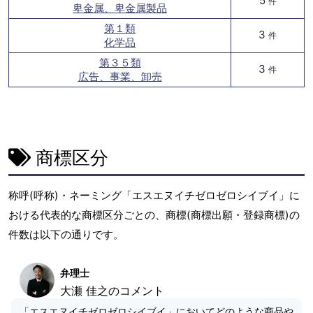
5
件
卑金属、卑金属製品
第１類
3
件
化学品
第３５類
3
件
広告、事業、卸売
商標区分
称呼(呼称)・ネーミング「エスエヌイチゼロゼロシイブイ」に
おける代表的な商標区分ごとの、商標(商標出願・登録商標)の
件数は以下の通りです。
弁理士
大瀬 佳之のコメント
「エスエヌイチゼロゼロシイブイ」においてどのような商品や