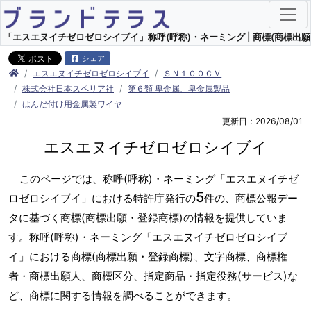
「エスエヌイチゼロゼロシイブイ」称呼(呼称)・ネーミング | 商標(商標出願
シェア
エスエヌイチゼロゼロシイブイ
ＳＮ１００ＣＶ
株式会社日本スペリア社
第６類 卑金属、卑金属製品
はんだ付け用金属製ワイヤ
更新日：2026/08/01
エスエヌイチゼロゼロシイブイ
このページでは、称呼(呼称)・ネーミング「エスエヌイチゼ
5
ロゼロシイブイ」における特許庁発行の
件の、商標公報デー
タに基づく商標(商標出願・登録商標)の情報を提供していま
す。称呼(呼称)・ネーミング「エスエヌイチゼロゼロシイブ
イ」における商標(商標出願・登録商標)、文字商標、商標権
者・商標出願人、商標区分、指定商品・指定役務(サービス)な
ど、商標に関する情報を調べることができます。