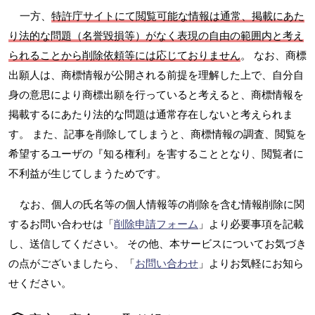
一方、
特許庁サイトにて閲覧可能な情報は通常、掲載にあた
り法的な問題（名誉毀損等）がなく表現の自由の範囲内と考え
られることから削除依頼等には応じておりません
。 なお、商標
出願人は、商標情報が公開される前提を理解した上で、自分自
身の意思により商標出願を行っていると考えると、商標情報を
掲載するにあたり法的な問題は通常存在しないと考えられま
す。 また、記事を削除してしまうと、商標情報の調査、閲覧を
希望するユーザの『知る権利』を害することとなり、閲覧者に
不利益が生じてしまうためです。
なお、個人の氏名等の個人情報等の削除を含む情報削除に関
するお問い合わせは「
削除申請フォーム
」より必要事項を記載
し、送信してください。 その他、本サービスについてお気づき
の点がございましたら、「
お問い合わせ
」よりお気軽にお知ら
せください。