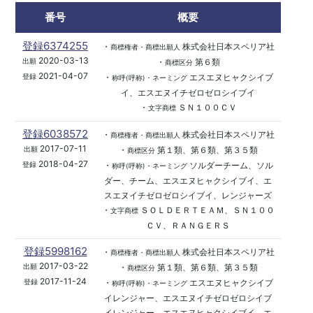
番号
概要
登録6374255
・
株式会社日本スペリア社
商標権者・商標出願人
2020-03-13
・
第６類
出願
商標区分
2021-04-07
・
エスエヌヒャクシイブ
登録
称呼(呼称)・ネーミング
イ、エスエヌイチゼロゼロシイブイ
・
ＳＮ１００ＣＶ
文字商標
登録6038572
・
株式会社日本スペリア社
商標権者・商標出願人
2017-07-11
・
第１類、第６類、第３５類
出願
商標区分
2018-04-27
・
ソルダーチーム、ソル
登録
称呼(呼称)・ネーミング
ダー、チーム、エスエヌヒャクシイブイ、エ
スエヌイチゼロゼロシイブイ、レンジャーズ
・
ＳＯＬＤＥＲＴＥＡＭ、ＳＮ１００
文字商標
ＣＶ、ＲＡＮＧＥＲＳ
登録5998162
・
株式会社日本スペリア社
商標権者・商標出願人
2017-03-22
・
第１類、第６類、第３５類
出願
商標区分
2017-11-24
・
エスエヌヒャクシイブ
登録
称呼(呼称)・ネーミング
イレンジャー、エスエヌイチゼロゼロシイブ
イレンジャー、エスエヌヒャクシイブイ、エ