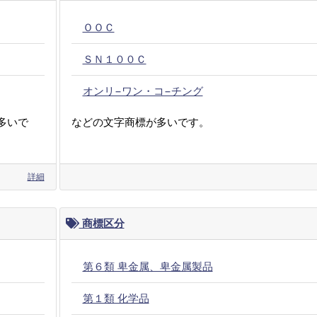
ＯＯＣ
ＳＮ１００Ｃ
オンリ−ワン・コ−チング
多いで
などの文字商標が多いです。
詳細
商標区分
第６類 卑金属、卑金属製品
第１類 化学品