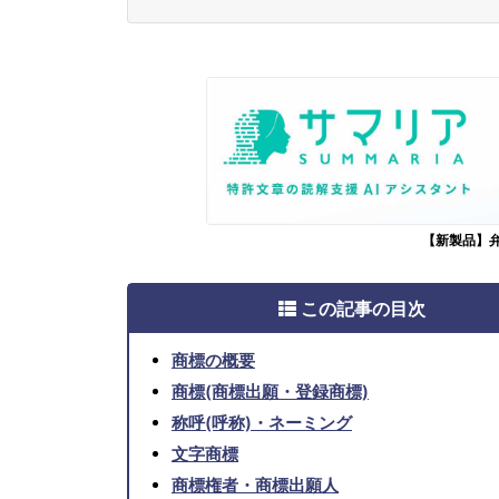
【新製品】
この記事の目次
商標の概要
商標(商標出願・登録商標)
称呼(呼称)・ネーミング
文字商標
商標権者・商標出願人