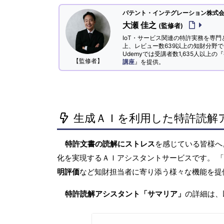
パテント・インテグレーション株式会社
大瀬 佳之
(監修者)
IoT・サービス関連の特許実務を専門
上、レビュー数639以上の知財分野
Udemyでは受講者数1,635人以上の『
【監修者】
講座
』を提供。
生成ＡＩを利用した特許読解
特許文書の読解にストレス
を感じている皆様
化を実現するＡＩアシスタントサービスです。 
明評価
など知財担当者に寄り添う様々な機能を提
特許読解アシスタント「サマリア」
の詳細は、