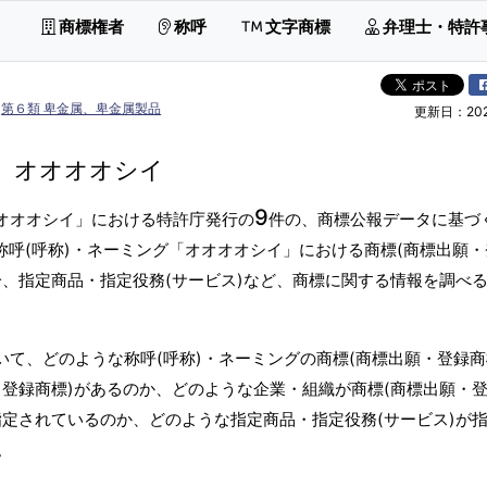
商標権者
称呼
文字商標
弁理士・特許
第６類 卑金属、卑金属製品
更新日：2026
オオオオシイ
9
オオオオシイ」における特許庁発行の
件の、商標公報データに基づ
称呼(呼称)・ネーミング「オオオオシイ」における商標(商標出願
分、指定商品・指定役務(サービス)など、商標に関する情報を調べ
いて、どのような称呼(呼称)・ネーミングの商標(商標出願・登録商
登録商標)があるのか、どのような企業・組織が商標(商標出願・
指定されているのか、どのような指定商品・指定役務(サービス)が
。