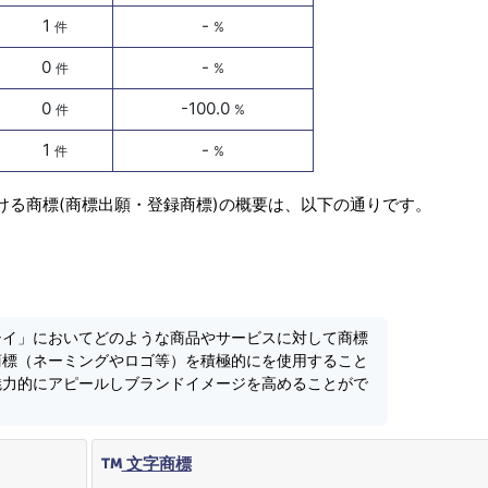
1
-
件
%
0
-
件
%
0
-100.0
件
%
1
-
件
%
ける商標(商標出願・登録商標)の概要は、以下の通りです。
シイ」においてどのような商品やサービスに対して商標
商標（ネーミングやロゴ等）を積極的にを使用すること
魅力的にアピールしブランドイメージを高めることがで
文字商標