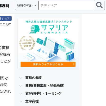
称呼(呼称)
事務所
シェア
/08/01
く商標
・登録商
ることが
商標の概要
標)が
登録商
商標(商標出願・登録商標)
指定され
称呼(呼称)・ネーミング
文字商標