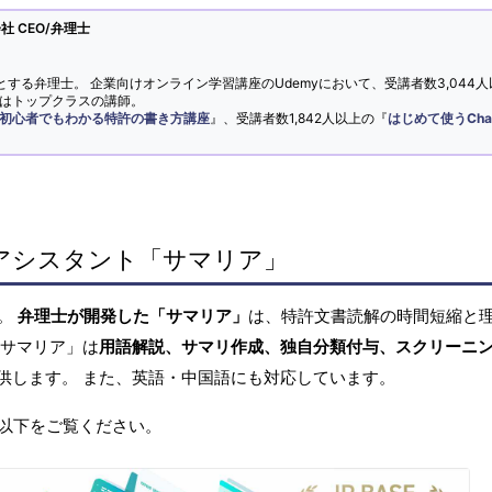
 CEO/弁理士
とする弁理士。 企業向けオンライン学習講座のUdemyにおいて、受講者数3,044人
ではトップクラスの講師。
初心者でもわかる特許の書き方講座
』、受講者数1,842人以上の『
はじめて使うCha
アシスタント「サマリア」
へ。
弁理士が開発した「サマリア」
は、特許文書読解の時間短縮と
「サマリア」は
用語解説、サマリ作成、独自分類付与、スクリーニ
供します。 また、英語・中国語にも対応しています。
以下をご覧ください。