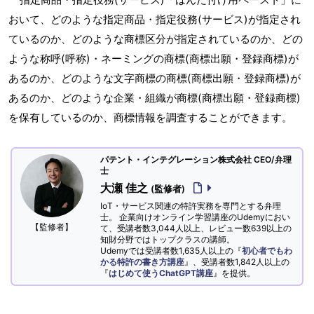
おいて、どのような指定商品・指定役務(サービス)が指定され
ているのか、どのような商標区分が指定されているのか、どの
ような称呼(呼称)・ネーミングの商標(商標出願・登録商標)が
あるのか、どのような文字商標の商標(商標出願・登録商標)が
あるのか、どのような企業・組織が商標(商標出願・登録商標)
を保有しているのか、商標情報を調査することができます。
パテント・インテグレーション株式会社 CEO/弁理
士
大瀬 佳之
(監修者)
IoT・サービス関連の特許実務を専門とする弁理
士。 企業向けオンライン学習講座のUdemyにおい
【監修者】
て、受講者数3,044人以上、レビュー数639以上の
知財分野ではトップクラスの講師。
Udemyでは受講者数1,635人以上の『
初心者でもわ
かる特許の書き方講座
』、受講者数1,842人以上の
『
はじめて使うChatGPT講座
』を提供。