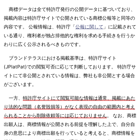
商標データは全て特許庁発行の公開データに基づいており、
掲載内容は特許庁サイトで公開されている商標公報等と同等の
内容です。 公報情報は、特許庁「
公報に関して
」に記載されて
いる通り、権利者が独占排他的な権利を求める手続きを行うか
わりに広く公示されるべきものです。
ブランドテラスにおける掲載基準は、特許庁サイト
(JPlatPat)での閲覧可否に応じて判断しております。 特許庁サ
イトにて非公開とされている情報は、弊社も非公開とする場合
がございます。
一方、
特許庁サイトにて閲覧可能な情報は通常、掲載にあた
り法的な問題（名誉毀損等）がなく表現の自由の範囲内と考え
られることから削除依頼等には応じておりません
。 なお、商標
出願人は、商標情報が公開される前提を理解した上で、自分自
身の意思により商標出願を行っていると考えると、商標情報を