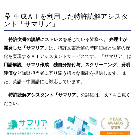
生成ＡＩを利用した特許読解アシスタ
ント「サマリア」
特許文書の読解にストレス
を感じている皆様へ。
弁理士が
開発した「サマリア」
は、特許文書読解の時間短縮と理解の深
化を実現するＡＩアシスタントサービスです。 「サマリア」は
用語解説、サマリ作成、独自分類付与、スクリーニング、発明
評価
など知財担当者に寄り添う様々な機能を提供します。 ま
た、英語・中国語にも対応しています。
特許読解アシスタント「サマリア」
の詳細は、以下をご覧く
ださい。