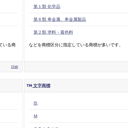
第１類 化学品
第６類 卑金属、卑金属製品
第２類 塗料・着色料
ている商
などを商標区分に指定している商標が多いです。
詳細
文字商標
住
Ｍ