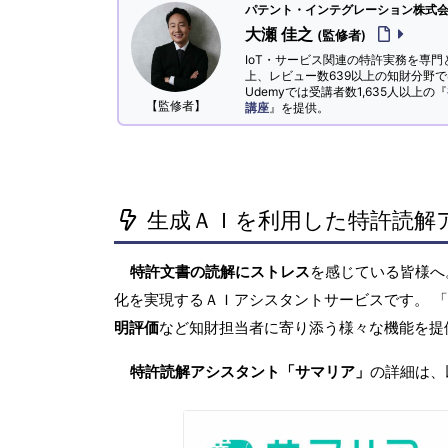
パテント・インテグレーション株式会社
大瀬 佳之
(監修者)
IoT・サービス関連の特許実務を専門
上、レビュー数639以上の知財分野
Udemyでは受講者数1,635人以上の『
【監修者】
講座
』を提供。
生成ＡＩを利用した特許読解
特許文書の読解にストレス
を感じている皆様
化を実現するＡＩアシスタントサービスです。 
明評価
など知財担当者に寄り添う様々な機能を提
特許読解アシスタント「サマリア」
の詳細は、