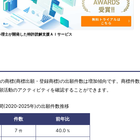
弁理士が開発した特許読解支援ＡＩサービス
5年)の商標(商標出願・登録商標)の出願件数は増加傾向です。商標件
願活動のアクティビティを確認することができます。
(2020-2025年)の出願件数推移
件数
前年比
7
40.0
件
%