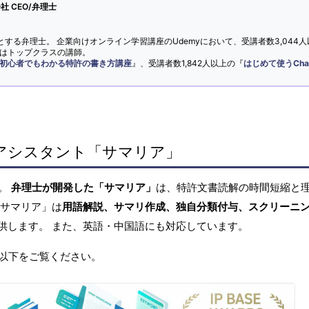
 CEO/弁理士
とする弁理士。 企業向けオンライン学習講座のUdemyにおいて、受講者数3,044人
ではトップクラスの講師。
初心者でもわかる特許の書き方講座
』、受講者数1,842人以上の『
はじめて使うCha
アシスタント「サマリア」
へ。
弁理士が開発した「サマリア」
は、特許文書読解の時間短縮と
「サマリア」は
用語解説、サマリ作成、独自分類付与、スクリーニ
供します。 また、英語・中国語にも対応しています。
以下をご覧ください。