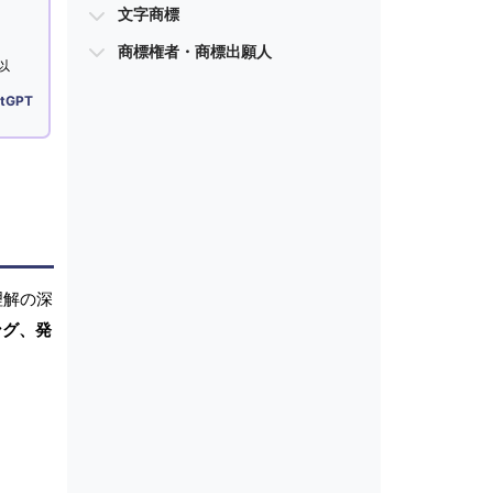
文字商標
商標権者・商標出願人
以
tGPT
理解の深
ング、発