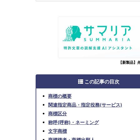
【新製品】
この記事の目次
商標の概要
関連指定商品・指定役務(サービス)
商標区分
称呼(呼称)・ネーミング
文字商標
商標権者・商標出願人