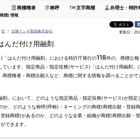
商標権者
称呼
文字商標
弁理士・特許
商標) 情報
住
太陽インキ製造株式会社
更新日：2026
はんだ付け用融剤
118
ス)「はんだ付け用融剤」における特許庁発行の
件の、商標公報
しています。指定商品・指定役務(サービス)「はんだ付け用融剤」
標、商標権者・商標出願人など、商標に関する情報を調べることがで
融剤」において、どのような指定商品・指定役務(サービス)が指定
か、どのような称呼(呼称)・ネーミングの商標(商標出願・登録商
登録商標)があるのか、どのような企業・組織が商標(商標出願・
とができます。