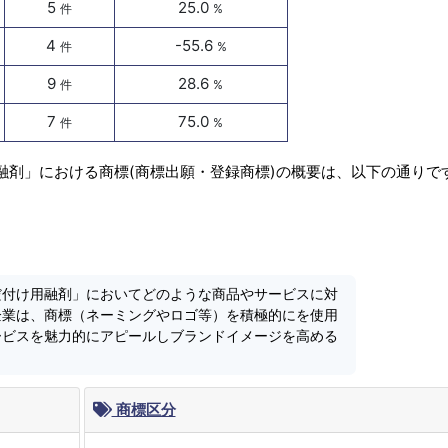
5
25.0
件
%
4
-55.6
件
%
9
28.6
件
%
7
75.0
件
%
融剤」における商標(商標出願・登録商標)の概要は、以下の通りで
だ付け用融剤」においてどのような商品やサービスに対
企業は、商標（ネーミングやロゴ等）を積極的にを使用
ービスを魅力的にアピールしブランドイメージを高める
商標区分