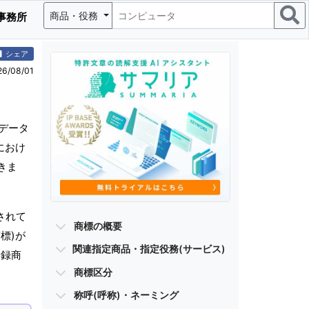
商品・役務
事務所
シェア
/08/01
データ
におけ
きま
されて
商標の概要
標)が
関連指定商品・指定役務(サービス)
登録商
商標区分
称呼(呼称)・ネーミング