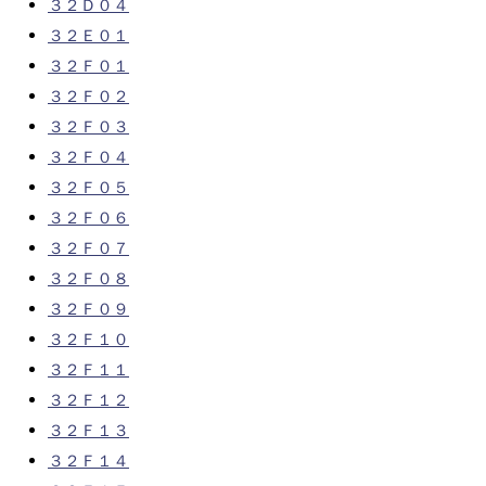
３２Ｄ０４
３２Ｅ０１
３２Ｆ０１
３２Ｆ０２
３２Ｆ０３
３２Ｆ０４
３２Ｆ０５
３２Ｆ０６
３２Ｆ０７
３２Ｆ０８
３２Ｆ０９
３２Ｆ１０
３２Ｆ１１
３２Ｆ１２
３２Ｆ１３
３２Ｆ１４