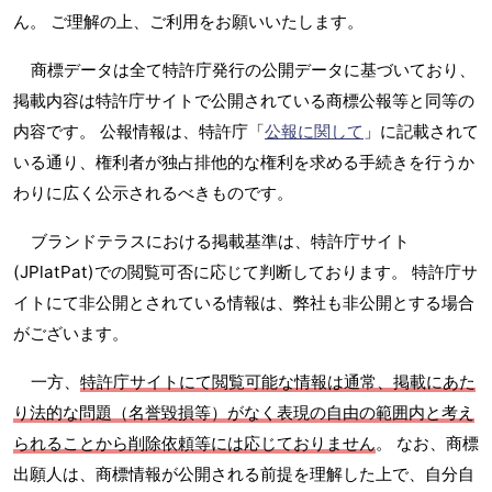
ん。 ご理解の上、ご利用をお願いいたします。
商標データは全て特許庁発行の公開データに基づいており、
掲載内容は特許庁サイトで公開されている商標公報等と同等の
内容です。 公報情報は、特許庁「
公報に関して
」に記載されて
いる通り、権利者が独占排他的な権利を求める手続きを行うか
わりに広く公示されるべきものです。
ブランドテラスにおける掲載基準は、特許庁サイト
(JPlatPat)での閲覧可否に応じて判断しております。 特許庁サ
イトにて非公開とされている情報は、弊社も非公開とする場合
がございます。
一方、
特許庁サイトにて閲覧可能な情報は通常、掲載にあた
り法的な問題（名誉毀損等）がなく表現の自由の範囲内と考え
られることから削除依頼等には応じておりません
。 なお、商標
出願人は、商標情報が公開される前提を理解した上で、自分自