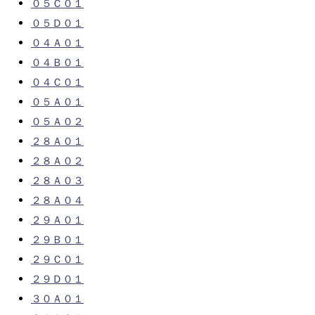
０５Ｃ０１
０５Ｄ０１
０４Ａ０１
０４Ｂ０１
０４Ｃ０１
０５Ａ０１
０５Ａ０２
２８Ａ０１
２８Ａ０２
２８Ａ０３
２８Ａ０４
２９Ａ０１
２９Ｂ０１
２９Ｃ０１
２９Ｄ０１
３０Ａ０１