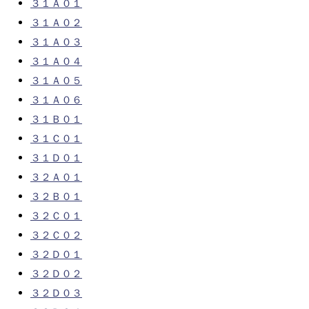
３１Ａ０１
３１Ａ０２
３１Ａ０３
３１Ａ０４
３１Ａ０５
３１Ａ０６
３１Ｂ０１
３１Ｃ０１
３１Ｄ０１
３２Ａ０１
３２Ｂ０１
３２Ｃ０１
３２Ｃ０２
３２Ｄ０１
３２Ｄ０２
３２Ｄ０３