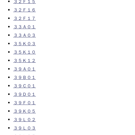
３２Ｆ１５
３２Ｆ１６
３２Ｆ１７
３３Ａ０１
３３Ａ０３
３５Ｋ０３
３５Ｋ１０
３５Ｋ１２
３９Ａ０１
３９Ｂ０１
３９Ｃ０１
３９Ｄ０１
３９Ｆ０１
３９Ｋ０５
３９Ｌ０２
３９Ｌ０３