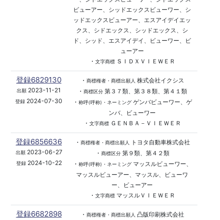
ビューアー、シッドエックスビューワー、シ
ッドエックスビューアー、エスアイデイエッ
クス、シドエックス、シッドエックス、シ
ド、シッド、エスアイデイ、ビューワー、ビ
ューアー
・
ＳＩＤＸＶＩＥＷＥＲ
文字商標
登録6829130
・
株式会社イクシス
商標権者・商標出願人
2023-11-21
・
第３７類、第３８類、第４１類
出願
商標区分
2024-07-30
・
ゲンバビューワー、ゲ
登録
称呼(呼称)・ネーミング
ンバ、ビューワー
・
ＧＥＮＢＡ－ＶＩＥＷＥＲ
文字商標
登録6856636
・
トヨタ自動車株式会社
商標権者・商標出願人
2023-06-27
・
第９類、第４２類
出願
商標区分
2024-10-22
・
マッスルビューワー、
登録
称呼(呼称)・ネーミング
マッスルビューアー、マッスル、ビューワ
ー、ビューアー
・
マッスルＶＩＥＷＥＲ
文字商標
登録6682898
・
凸版印刷株式会社
商標権者・商標出願人