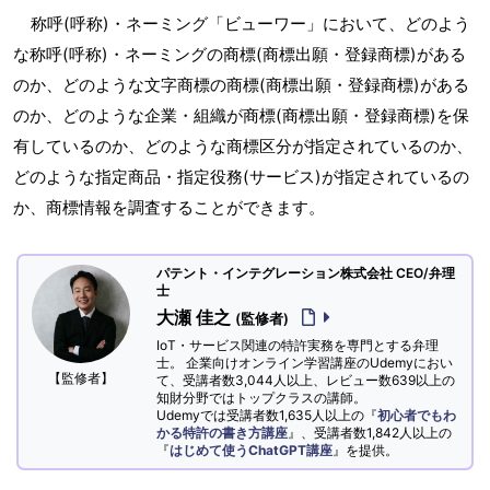
称呼(呼称)・ネーミング「ビューワー」において、どのよう
な称呼(呼称)・ネーミングの商標(商標出願・登録商標)がある
のか、どのような文字商標の商標(商標出願・登録商標)がある
のか、どのような企業・組織が商標(商標出願・登録商標)を保
有しているのか、どのような商標区分が指定されているのか、
どのような指定商品・指定役務(サービス)が指定されているの
か、商標情報を調査することができます。
パテント・インテグレーション株式会社 CEO/弁理
士
大瀬 佳之
(監修者)
IoT・サービス関連の特許実務を専門とする弁理
士。 企業向けオンライン学習講座のUdemyにおい
【監修者】
て、受講者数3,044人以上、レビュー数639以上の
知財分野ではトップクラスの講師。
Udemyでは受講者数1,635人以上の『
初心者でもわ
かる特許の書き方講座
』、受講者数1,842人以上の
『
はじめて使うChatGPT講座
』を提供。