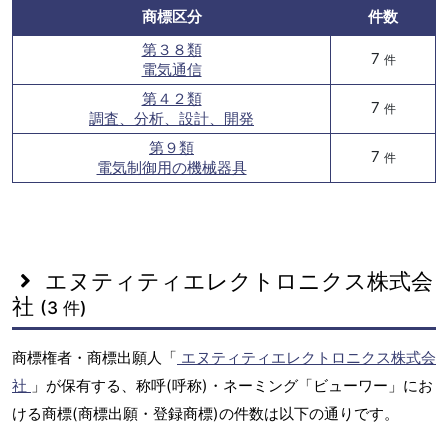
商標区分
件数
第３８類
7
件
電気通信
第４２類
7
件
調査、分析、設計、開発
第９類
7
件
電気制御用の機械器具
エヌティティエレクトロニクス株式会
社
(3 件)
商標権者・商標出願人「
エヌティティエレクトロニクス株式会
社
」が保有する、称呼(呼称)・ネーミング「ビューワー」にお
ける商標(商標出願・登録商標)の件数は以下の通りです。