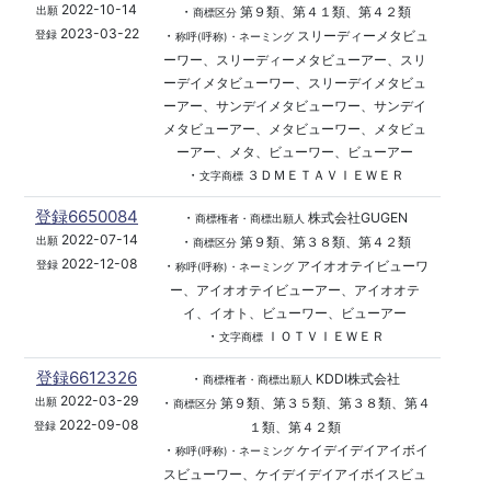
2022-10-14
・
第９類、第４１類、第４２類
出願
商標区分
2023-03-22
・
スリーディーメタビュ
登録
称呼(呼称)・ネーミング
ーワー、スリーディーメタビューアー、スリ
ーデイメタビューワー、スリーデイメタビュ
ーアー、サンデイメタビューワー、サンデイ
メタビューアー、メタビューワー、メタビュ
ーアー、メタ、ビューワー、ビューアー
・
３ＤＭＥＴＡＶＩＥＷＥＲ
文字商標
登録6650084
・
株式会社GUGEN
商標権者・商標出願人
2022-07-14
・
第９類、第３８類、第４２類
出願
商標区分
2022-12-08
・
アイオオテイビューワ
登録
称呼(呼称)・ネーミング
ー、アイオオテイビューアー、アイオオテ
イ、イオト、ビューワー、ビューアー
・
ＩＯＴＶＩＥＷＥＲ
文字商標
登録6612326
・
KDDI株式会社
商標権者・商標出願人
2022-03-29
・
第９類、第３５類、第３８類、第４
出願
商標区分
2022-09-08
１類、第４２類
登録
・
ケイデイデイアイボイ
称呼(呼称)・ネーミング
スビューワー、ケイデイデイアイボイスビュ