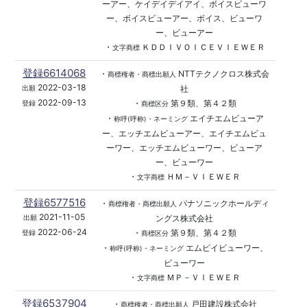
ーアー、ケイデイデイアイ、ボイスビューワ
ー、ボイスビューアー、ボイス、ビューワ
ー、ビューアー
・
ＫＤＤＩＶＯＩＣＥＶＩＥＷＥＲ
文字商標
登録6614068
・
NTTテクノクロス株式会
商標権者・商標出願人
2022-03-18
社
出願
2022-09-13
・
第９類、第４２類
登録
商標区分
・
エイチエムビューア
称呼(呼称)・ネーミング
ー、エッチエムビューアー、エイチエムビュ
ーワー、エッチエムビューワー、ビューア
ー、ビューワー
・
ＨＭ－ＶＩＥＷＥＲ
文字商標
登録6577516
・
パナソニックホールディ
商標権者・商標出願人
2021-11-05
ングス株式会社
出願
2022-06-24
・
第９類、第４２類
登録
商標区分
・
エムピイビューワー、
称呼(呼称)・ネーミング
ビューワー
・
ＭＰ－ＶＩＥＷＥＲ
文字商標
登録6537904
・
戸田建設株式会社
商標権者・商標出願人