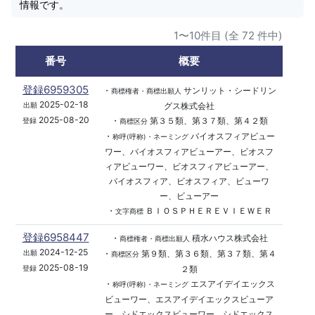
情報です。
1〜10件目 (全 72 件中)
番号
概要
登録6959305
・
サンリット・シードリン
商標権者・商標出願人
2025-02-18
グス株式会社
出願
2025-08-20
・
第３５類、第３７類、第４２類
登録
商標区分
・
バイオスフィアビュー
称呼(呼称)・ネーミング
ワー、バイオスフィアビューアー、ビオスフ
ィアビューワー、ビオスフィアビューアー、
バイオスフィア、ビオスフィア、ビューワ
ー、ビューアー
・
ＢＩＯＳＰＨＥＲＥＶＩＥＷＥＲ
文字商標
登録6958447
・
積水ハウス株式会社
商標権者・商標出願人
2024-12-25
・
第９類、第３６類、第３７類、第４
出願
商標区分
2025-08-19
２類
登録
・
エスアイデイエックス
称呼(呼称)・ネーミング
ビューワー、エスアイデイエックスビューア
ー、シドエックスビューワー、シドエックス