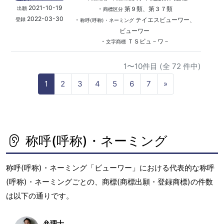
2021-10-19
・
第９類、第３７類
出願
商標区分
2022-03-30
・
テイエスビューワー、
登録
称呼(呼称)・ネーミング
ビューワー
・
ＴＳビュ－ワ－
文字商標
1〜10件目 (全 72 件中)
N
1
2
3
4
5
6
7
»
e
x
t
称呼(呼称)・ネーミング
称呼(呼称)・ネーミング「ビューワー」における代表的な称呼
(呼称)・ネーミングごとの、商標(商標出願・登録商標)の件数
は以下の通りです。
弁理士