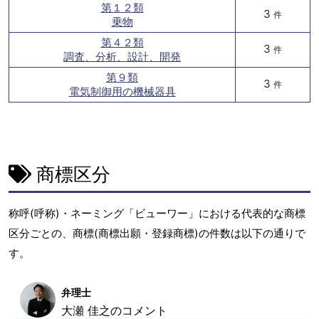
第１２類
3
件
乗物
第４２類
3
件
調査、分析、設計、開発
第９類
3
件
電気制御用の機械器具
商標区分
称呼(呼称)・ネーミング「ビューワー」における代表的な商標
区分ごとの、商標(商標出願・登録商標)の件数は以下の通りで
す。
弁理士
大瀬 佳之のコメント