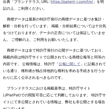
出典「ブランドテラス, URL:
https://patent-i.com/tm/
」を明
記の上、ご利用ください。
商標データは最新の特許庁発行の商標データに基づき集計・
解析・分析を行っています。 掲載・分析結果については十分気
をつけておりますが、データの正否については保証していませ
ん。 ご理解の上、ご利用をお願いいたします。
商標データは全て特許庁発行の公開データに基づいており、
掲載内容は特許庁サイトで公開されている商標公報等と同等の
内容です。 公報情報は、特許庁「
公報に関して
」に記載されて
いる通り、権利者が独占排他的な権利を求める手続きを行うか
わりに広く公示されるべきものです。
ブランドテラスにおける掲載基準は、特許庁サイト
(JPlatPat)での閲覧可否に応じて判断しております。 特許庁サ
イトにて非公開とされている情報は、弊社も非公開とする場合
がございます。