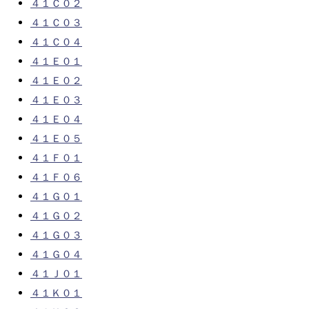
４１Ｃ０２
４１Ｃ０３
４１Ｃ０４
４１Ｅ０１
４１Ｅ０２
４１Ｅ０３
４１Ｅ０４
４１Ｅ０５
４１Ｆ０１
４１Ｆ０６
４１Ｇ０１
４１Ｇ０２
４１Ｇ０３
４１Ｇ０４
４１Ｊ０１
４１Ｋ０１