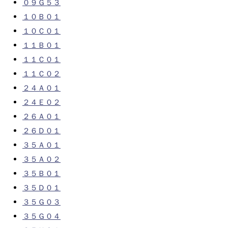
０９Ｇ５３
１０Ｂ０１
１０Ｃ０１
１１Ｂ０１
１１Ｃ０１
１１Ｃ０２
２４Ａ０１
２４Ｅ０２
２６Ａ０１
２６Ｄ０１
３５Ａ０１
３５Ａ０２
３５Ｂ０１
３５Ｄ０１
３５Ｇ０３
３５Ｇ０４