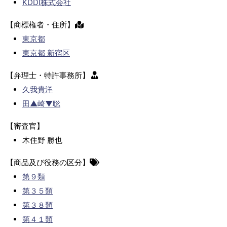
KDDI株式会社
【商標権者・住所】
東京都
東京都 新宿区
【弁理士・特許事務所】
久我貴洋
田▲崎▼聡
【審査官】
木住野 勝也
【商品及び役務の区分】
第９類
第３５類
第３８類
第４１類