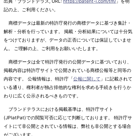
出典「ブランドテラス, URL:
https://patent-i.com/tm/
」を明
記の上、ご利用ください。
商標データは最新の特許庁発行の商標データに基づき集計・
解析・分析を行っています。 掲載・分析結果については十分気
をつけておりますが、データの正否については保証していませ
ん。 ご理解の上、ご利用をお願いいたします。
商標データは全て特許庁発行の公開データに基づいており、
掲載内容は特許庁サイトで公開されている商標公報等と同等の
内容です。 公報情報は、特許庁「
公報に関して
」に記載されて
いる通り、権利者が独占排他的な権利を求める手続きを行うか
わりに広く公示されるべきものです。
ブランドテラスにおける掲載基準は、特許庁サイト
(JPlatPat)での閲覧可否に応じて判断しております。 特許庁サ
イトにて非公開とされている情報は、弊社も非公開とする場合
がございます。