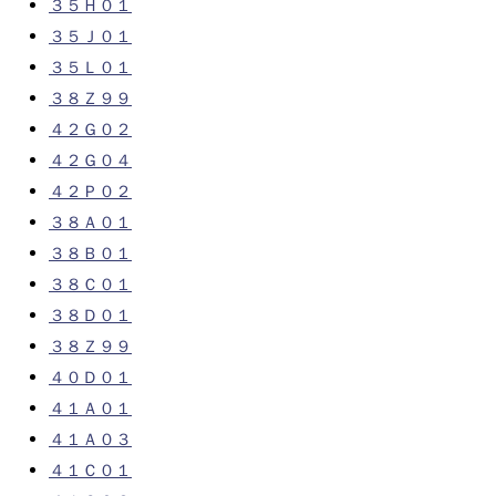
３５Ｈ０１
３５Ｊ０１
３５Ｌ０１
３８Ｚ９９
４２Ｇ０２
４２Ｇ０４
４２Ｐ０２
３８Ａ０１
３８Ｂ０１
３８Ｃ０１
３８Ｄ０１
３８Ｚ９９
４０Ｄ０１
４１Ａ０１
４１Ａ０３
４１Ｃ０１