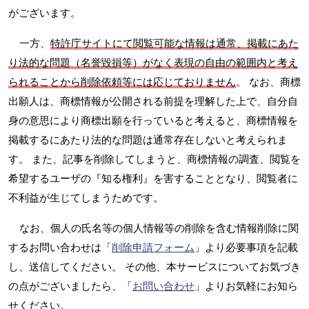
がございます。
一方、
特許庁サイトにて閲覧可能な情報は通常、掲載にあた
り法的な問題（名誉毀損等）がなく表現の自由の範囲内と考え
られることから削除依頼等には応じておりません
。 なお、商標
出願人は、商標情報が公開される前提を理解した上で、自分自
身の意思により商標出願を行っていると考えると、商標情報を
掲載するにあたり法的な問題は通常存在しないと考えられま
す。 また、記事を削除してしまうと、商標情報の調査、閲覧を
希望するユーザの『知る権利』を害することとなり、閲覧者に
不利益が生じてしまうためです。
なお、個人の氏名等の個人情報等の削除を含む情報削除に関
するお問い合わせは「
削除申請フォーム
」より必要事項を記載
し、送信してください。 その他、本サービスについてお気づき
の点がございましたら、「
お問い合わせ
」よりお気軽にお知ら
せください。