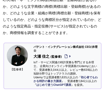
か、どのような文字商標の商標(商標出願・登録商標)があるの
か、どのような企業・組織が商標(商標出願・登録商標)を保有
しているのか、どのような商標区分が指定されているのか、ど
のような指定商品・指定役務(サービス)が指定されているの
か、商標情報を調査することができます。
パテント・インテグレーション株式会社 CEO/弁理
士
大瀬 佳之
(監修者)
IoT・サービス関連の特許実務を専門とする弁理
士。 企業向けオンライン学習講座のUdemyにおい
【監修者】
て、受講者数3,044人以上、レビュー数639以上の
知財分野ではトップクラスの講師。
Udemyでは受講者数1,635人以上の『
初心者でもわ
かる特許の書き方講座
』、受講者数1,842人以上の
『
はじめて使うChatGPT講座
』を提供。