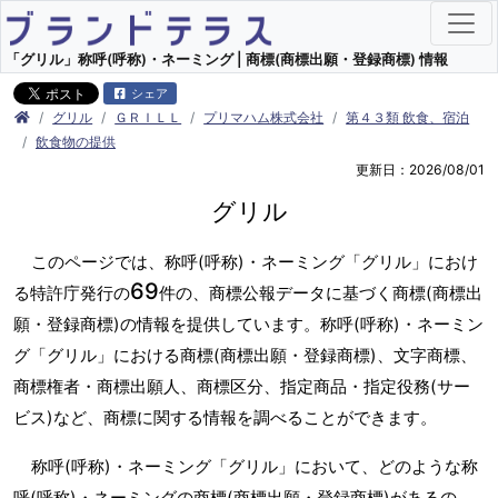
「グリル」称呼(呼称)・ネーミング | 商標(商標出願・登録商標) 情報
シェア
グリル
ＧＲＩＬＬ
プリマハム株式会社
第４３類 飲食、宿泊
飲食物の提供
更新日：2026/08/01
グリル
このページでは、称呼(呼称)・ネーミング「グリル」におけ
69
る特許庁発行の
件の、商標公報データに基づく商標(商標出
願・登録商標)の情報を提供しています。称呼(呼称)・ネーミン
グ「グリル」における商標(商標出願・登録商標)、文字商標、
商標権者・商標出願人、商標区分、指定商品・指定役務(サー
ビス)など、商標に関する情報を調べることができます。
称呼(呼称)・ネーミング「グリル」において、どのような称
呼(呼称)・ネーミングの商標(商標出願・登録商標)があるの