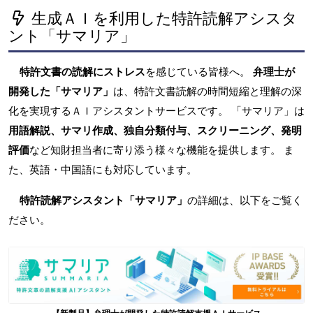
生成ＡＩを利用した特許読解アシスタ
ント「サマリア」
特許文書の読解にストレス
を感じている皆様へ。
弁理士が
開発した「サマリア」
は、特許文書読解の時間短縮と理解の深
化を実現するＡＩアシスタントサービスです。 「サマリア」は
用語解説、サマリ作成、独自分類付与、スクリーニング、発明
評価
など知財担当者に寄り添う様々な機能を提供します。 ま
た、英語・中国語にも対応しています。
特許読解アシスタント「サマリア」
の詳細は、以下をご覧く
ださい。