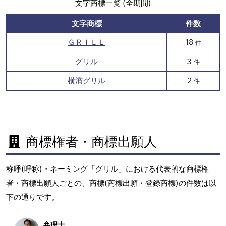
文字商標一覧 (全期間)
文字商標
件数
ＧＲＩＬＬ
18
件
グリル
3
件
横濱グリル
2
件
商標権者・商標出願人
称呼(呼称)・ネーミング「グリル」における代表的な商標権
者・商標出願人ごとの、商標(商標出願・登録商標)の件数は以
下の通りです。
弁理士