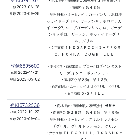
登録6741167
・
株式会社札幌振興公社
商標権者・商標出願人
2023-06-28
・
第４３類
出願
商標区分
2023-09-29
・
ザガーデンサッポロホ
登録
称呼(呼称)・ネーミング
ッカイドーグリル、ガーデンサッポロホッカ
イドーグリル、ザガーデンサッポロ、ガーデ
ンサッポロ、ガーデン、ホッカイドーグリ
ル、グリル
・
ＴＨＥＧＡＲＤＥＮＳＡＰＰＯＲ
文字商標
Ｏ、ＨＯＫＫＡＩＤＯＧＲＩＬＬＥ
登録6695600
・
プロ-イロダインダスト
商標権者・商標出願人
2022-11-21
リーズ,インコーポレイテッド
出願
2023-05-02
・
第８類、第１８類
登録
商標区分
・
オオグリル、グリル
称呼(呼称)・ネーミング
・
Ｏ‐ＧＲＩＬＬ
文字商標
登録6732536
・
株式会社HUGE
商標権者・商標出願人
2022-10-27
・
第２５類、第４３類、第４５類
出願
商標区分
2023-09-04
・
ザグリルトラノモン、
登録
称呼(呼称)・ネーミング
ザグリル、グリルトラノモン、グリル
・
ＴＨＥＧＲＩＬＬ、ＴＯＲＡＮＯＭ
文字商標
ＯＮ