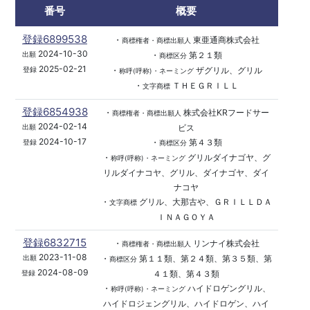
番号
概要
登録6899538
・
東亜通商株式会社
商標権者・商標出願人
2024-10-30
・
第２１類
出願
商標区分
2025-02-21
・
ザグリル、グリル
登録
称呼(呼称)・ネーミング
・
ＴＨＥＧＲＩＬＬ
文字商標
登録6854938
・
株式会社KRフードサー
商標権者・商標出願人
2024-02-14
ビス
出願
2024-10-17
・
第４３類
登録
商標区分
・
グリルダイナゴヤ、グ
称呼(呼称)・ネーミング
リルダイナコヤ、グリル、ダイナゴヤ、ダイ
ナコヤ
・
グリル、大那古や、ＧＲＩＬＬＤＡ
文字商標
ＩＮＡＧＯＹＡ
登録6832715
・
リンナイ株式会社
商標権者・商標出願人
2023-11-08
・
第１１類、第２４類、第３５類、第
出願
商標区分
2024-08-09
４１類、第４３類
登録
・
ハイドロゲングリル、
称呼(呼称)・ネーミング
ハイドロジェングリル、ハイドロゲン、ハイ