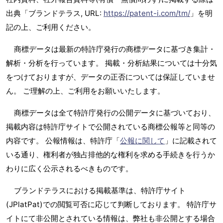
出典「ブランドテラス, URL:
https://patent-i.com/tm/
」を明
記の上、ご利用ください。
商標データは最新の特許庁発行の商標データに基づき集計・
解析・分析を行っています。 掲載・分析結果については十分気
をつけておりますが、データの正否については保証していませ
ん。 ご理解の上、ご利用をお願いいたします。
商標データは全て特許庁発行の公開データに基づいており、
掲載内容は特許庁サイトで公開されている商標公報等と同等の
内容です。 公報情報は、特許庁「
公報に関して
」に記載されて
いる通り、権利者が独占排他的な権利を求める手続きを行うか
わりに広く公示されるべきものです。
ブランドテラスにおける掲載基準は、特許庁サイト
(JPlatPat)での閲覧可否に応じて判断しております。 特許庁サ
イトにて非公開とされている情報は、弊社も非公開とする場合