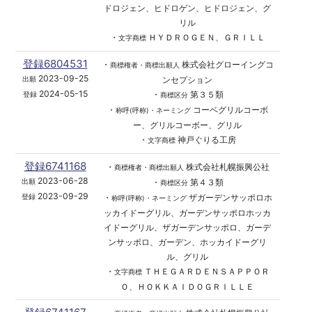
ドロジェン、ヒドロゲン、ヒドロジェン、グ
リル
・
ＨＹＤＲＯＧＥＮ、ＧＲＩＬＬ
文字商標
登録6804531
・
株式会社グローイングコ
商標権者・商標出願人
2023-09-25
ンセプション
出願
2024-05-15
・
第３５類
登録
商標区分
・
コーベグリルコーボ
称呼(呼称)・ネーミング
ー、グリルコーボー、グリル
・
神戸ぐりる工房
文字商標
登録6741168
・
株式会社札幌振興公社
商標権者・商標出願人
2023-06-28
・
第４３類
出願
商標区分
2023-09-29
・
ザガーデンサッポロホ
登録
称呼(呼称)・ネーミング
ッカイドーグリル、ガーデンサッポロホッカ
イドーグリル、ザガーデンサッポロ、ガーデ
ンサッポロ、ガーデン、ホッカイドーグリ
ル、グリル
・
ＴＨＥＧＡＲＤＥＮＳＡＰＰＯＲ
文字商標
Ｏ、ＨＯＫＫＡＩＤＯＧＲＩＬＬＥ