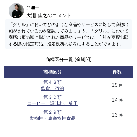
弁理士
大瀬 佳之のコメント
「グリル」においてどのような商品やサービスに対して商標出
願がされているのか確認してみましょう。「グリル」において
商標出願の際に指定された商品やサービスは、自社が商標出願
する際の指定商品、指定役務の参考にすることができます。
商標区分一覧 (全期間)
商標区分
件数
第４３類
29
件
飲食、宿泊
第３０類
24
件
コーヒー、調味料、菓子
第２９類
23
件
動物性・農産物性食品