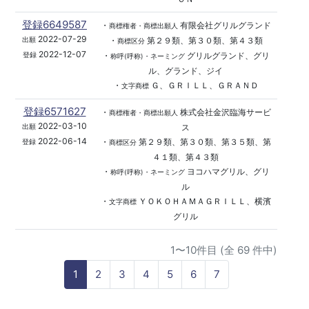
登録6649587
・
有限会社グリルグランド
商標権者・商標出願人
2022-07-29
・
第２９類、第３０類、第４３類
出願
商標区分
2022-12-07
・
グリルグランド、グリ
登録
称呼(呼称)・ネーミング
ル、グランド、ジイ
・
Ｇ、ＧＲＩＬＬ、ＧＲＡＮＤ
文字商標
登録6571627
・
株式会社金沢臨海サービ
商標権者・商標出願人
2022-03-10
ス
出願
2022-06-14
・
第２９類、第３０類、第３５類、第
登録
商標区分
４１類、第４３類
・
ヨコハマグリル、グリ
称呼(呼称)・ネーミング
ル
・
ＹＯＫＯＨＡＭＡＧＲＩＬＬ、横濱
文字商標
グリル
1〜10件目 (全 69 件中)
1
2
3
4
5
6
7