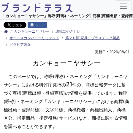
「カンキョーニヤサシー」称呼(呼称)・ネーミング | 商標(商標出願・登録商
シェア
カンキョーニヤサシー
環境にやさしい
オートスカンパニーリミテッド
第２０類 家具、プラスチック製品
グラビア製版
更新日：2026/08/01
カンキョーニヤサシー
このページでは、称呼(呼称)・ネーミング「カンキョーニヤ
21
サシー」における特許庁発行の
件の、商標公報データに基
づく商標(商標出願・登録商標)の情報を提供しています。称呼
(呼称)・ネーミング「カンキョーニヤサシー」における商標(商
標出願・登録商標)、文字商標、商標権者・商標出願人、商標
区分、指定商品・指定役務(サービス)など、商標に関する情報
を調べることができます。