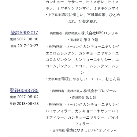
カンキョーニヤサシー、ヒトメボレ、ヒトメ
ホレ、ミヤギケンサンマイ、ミヤギケンマイ
・
環境に優しい、宮城県産米、ひとめ
文字商標
ぼれ、ひ登米穂れ
登録5992017
・
株式会社NBSロジソル
商標権者・商標出願人
2017-08-10
・
第３９類
出願
商標区分
2017-10-27
・
カンキョーニヤサシイ
登録
称呼(呼称)・ネーミング
エコロムジンクン、カンキョーニヤサシーエ
コロムジンクン、カンキョーニヤサシー、エ
コロムジンクン、エコロ、ムジンクン、ムジ
ン
・
環境にやさしい、エコロ、むじん君
文字商標
登録6083785
・
株式会社プレジール
商標権者・商標出願人
2017-05-02
・
第１類
出願
商標区分
2018-09-28
・
カンキョーニヤサシイ
登録
称呼(呼称)・ネーミング
バイオフィラー、カンキョーニヤサシーバイ
オフィラー、カンキョーニヤサシー、バイオ
フィラー
・
環境にやさしいバイオフィラ−
文字商標