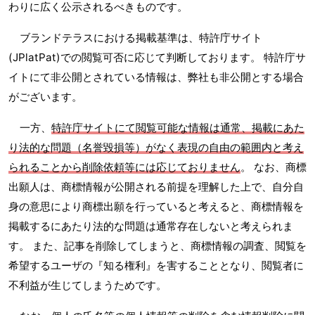
わりに広く公示されるべきものです。
ブランドテラスにおける掲載基準は、特許庁サイト
(JPlatPat)での閲覧可否に応じて判断しております。 特許庁サ
イトにて非公開とされている情報は、弊社も非公開とする場合
がございます。
一方、
特許庁サイトにて閲覧可能な情報は通常、掲載にあた
り法的な問題（名誉毀損等）がなく表現の自由の範囲内と考え
られることから削除依頼等には応じておりません
。 なお、商標
出願人は、商標情報が公開される前提を理解した上で、自分自
身の意思により商標出願を行っていると考えると、商標情報を
掲載するにあたり法的な問題は通常存在しないと考えられま
す。 また、記事を削除してしまうと、商標情報の調査、閲覧を
希望するユーザの『知る権利』を害することとなり、閲覧者に
不利益が生じてしまうためです。