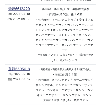
登録6612429
・
大王製紙株式会社
商標権者・商標出願人
2022-04-18
・
第５類、第１６類
出願
商標区分
2022-09-08
・
コドモノミライオツム
登録
称呼(呼称)・ネーミング
グカンキョーニヤサシイカミパッケージ、コ
ドモノミライオツムグカンキョーニヤサシー
カミパッケージ、コドモノミライオツムグ、
カンキョーニヤサシーカミパッケージ、カン
キョーニヤサシー、カミパッケージ、パッケ
ージ
・
こどもの未来をつむぐ、環境にやさ
文字商標
しい、紙パッケ－ジ
登録6595618
・
伊澤タオル株式会社
商標権者・商標出願人
2022-02-10
・
第２４類
出願
商標区分
2022-08-02
・
カンキョーニヤサシイ
登録
称呼(呼称)・ネーミング
ザンシタオル、カンキョーニヤサシーザンシ
タオル、カンキョーニヤサシーザンシ、カン
キョーニヤサシー、ザンシタオル、ザンシ
・
環境に優しい、残糸タオル
文字商標