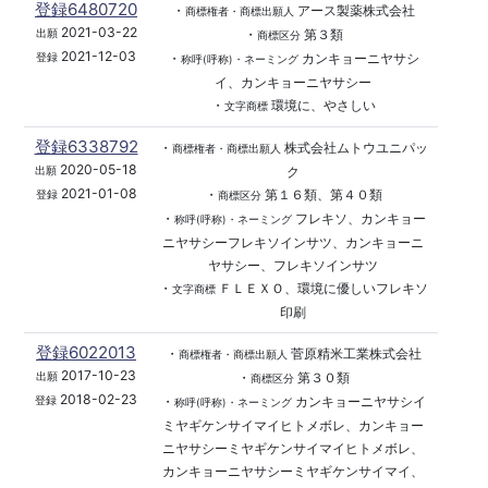
登録6480720
・
アース製薬株式会社
商標権者・商標出願人
2021-03-22
・
第３類
出願
商標区分
2021-12-03
・
カンキョーニヤサシ
登録
称呼(呼称)・ネーミング
イ、カンキョーニヤサシー
・
環境に、やさしい
文字商標
登録6338792
・
株式会社ムトウユニパッ
商標権者・商標出願人
2020-05-18
ク
出願
2021-01-08
・
第１６類、第４０類
登録
商標区分
・
フレキソ、カンキョー
称呼(呼称)・ネーミング
ニヤサシーフレキソインサツ、カンキョーニ
ヤサシー、フレキソインサツ
・
ＦＬＥＸＯ、環境に優しいフレキソ
文字商標
印刷
登録6022013
・
菅原精米工業株式会社
商標権者・商標出願人
2017-10-23
・
第３０類
出願
商標区分
2018-02-23
・
カンキョーニヤサシイ
登録
称呼(呼称)・ネーミング
ミヤギケンサイマイヒトメボレ、カンキョー
ニヤサシーミヤギケンサイマイヒトメボレ、
カンキョーニヤサシーミヤギケンサイマイ、