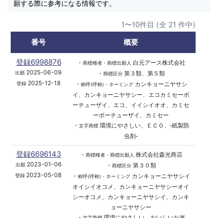
願する際に参考になる情報です。
1〜10件目 (全 21 件中)
番号
概要
登録6998876
・
白元アース株式会社
商標権者・商標出願人
2025-06-09
・
第３類、第５類
出願
商標区分
2025-12-18
・
カンキョーニヤサシ
登録
称呼(呼称)・ネーミング
イ、カンキョーニヤサシー、エコカミセーボ
ーチューザイ、エコ、イイシイオオ、カミセ
ーボーチューザイ、カミセー
・
環境にやさしい、ＥＣＯ、‐紙製防
文字商標
虫剤‐
登録6696143
・
株式会社森光商店
商標権者・商標出願人
2023-01-06
・
第３０類
出願
商標区分
2023-05-08
・
カンキョーニヤサシイ
登録
称呼(呼称)・ネーミング
オイシイオコメ、カンキョーニヤサシーオイ
シーオコメ、カンキョーニヤサシイ、カンキ
ョーニヤサシー
・
環境にやさしい、おいしいお米
文字商標