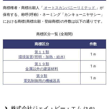
商標権者・商標出願人「
オートスカンパニーリミテッド
」が
保有する、称呼(呼称)・ネーミング「カンキョーニヤサシー」
における商標(商標出願・登録商標)の件数は以下の通りです。
商標区分一覧 (全期間)
商標区分
件数
第１１類
1
件
環境装置(照明・加熱・給水)
第１９類
1
件
金属以外の建築材料
第９類
1
件
電気制御用の機械器具
株式会社ジェイ・ピー・エム
(3 件)