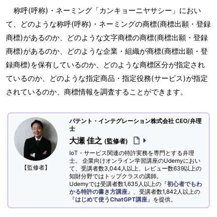
称呼(呼称)・ネーミング「カンキョーニヤサシー」におい
て、どのような称呼(呼称)・ネーミングの商標(商標出願・登録
商標)があるのか、どのような文字商標の商標(商標出願・登録
商標)があるのか、どのような企業・組織が商標(商標出願・登
録商標)を保有しているのか、どのような商標区分が指定され
ているのか、どのような指定商品・指定役務(サービス)が指定
されているのか、商標情報を調査することができます。
パテント・インテグレーション株式会社 CEO/弁理
士
大瀬 佳之
(監修者)
IoT・サービス関連の特許実務を専門とする弁理
士。 企業向けオンライン学習講座のUdemyにおい
【監修者】
て、受講者数3,044人以上、レビュー数639以上の
知財分野ではトップクラスの講師。
Udemyでは受講者数1,635人以上の『
初心者でもわ
かる特許の書き方講座
』、受講者数1,842人以上の
『
はじめて使うChatGPT講座
』を提供。