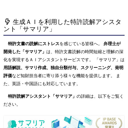
生成ＡＩを利用した特許読解アシスタ
ント「サマリア」
特許文書の読解にストレス
を感じている皆様へ。
弁理士が
開発した「サマリア」
は、特許文書読解の時間短縮と理解の深
化を実現するＡＩアシスタントサービスです。 「サマリア」は
用語解説、サマリ作成、独自分類付与、スクリーニング、発明
評価
など知財担当者に寄り添う様々な機能を提供します。 ま
た、英語・中国語にも対応しています。
特許読解アシスタント「サマリア」
の詳細は、以下をご覧く
ださい。