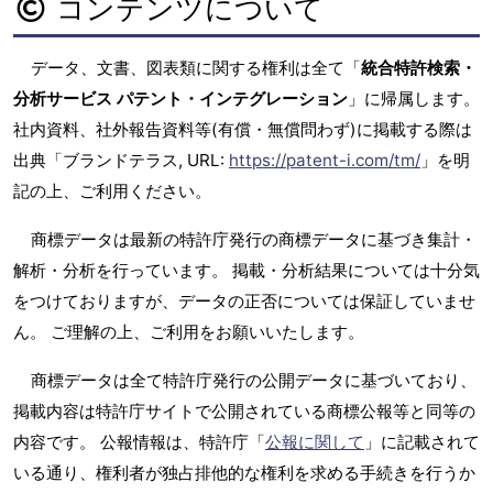
コンテンツについて
データ、文書、図表類に関する権利は全て「
統合特許検索・
分析サービス パテント・インテグレーション
」に帰属します。
社内資料、社外報告資料等(有償・無償問わず)に掲載する際は
出典「ブランドテラス, URL:
https://patent-i.com/tm/
」を明
記の上、ご利用ください。
商標データは最新の特許庁発行の商標データに基づき集計・
解析・分析を行っています。 掲載・分析結果については十分気
をつけておりますが、データの正否については保証していませ
ん。 ご理解の上、ご利用をお願いいたします。
商標データは全て特許庁発行の公開データに基づいており、
掲載内容は特許庁サイトで公開されている商標公報等と同等の
内容です。 公報情報は、特許庁「
公報に関して
」に記載されて
いる通り、権利者が独占排他的な権利を求める手続きを行うか