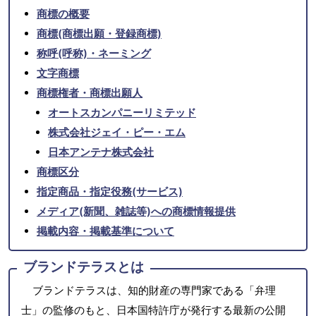
商標の概要
商標(商標出願・登録商標)
称呼(呼称)・ネーミング
文字商標
商標権者・商標出願人
オートスカンパニーリミテッド
株式会社ジェイ・ピー・エム
日本アンテナ株式会社
商標区分
指定商品・指定役務(サービス)
メディア(新聞、雑誌等)への商標情報提供
掲載内容・掲載基準について
ブランドテラスとは
ブランドテラスは、知的財産の専門家である「弁理
士」の監修のもと、日本国特許庁が発行する最新の公開