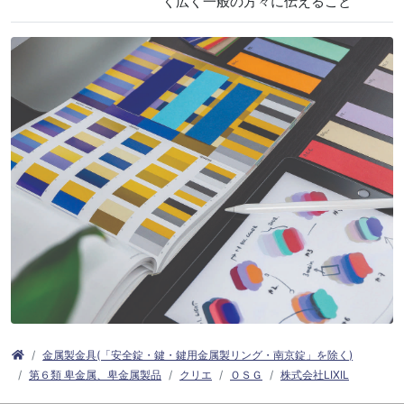
く広く一般の方々に伝えること
金属製金具(「安全錠・鍵・鍵用金属製リング・南京錠」を除く)
第６類 卑金属、卑金属製品
クリエ
ＯＳＧ
株式会社LIXIL