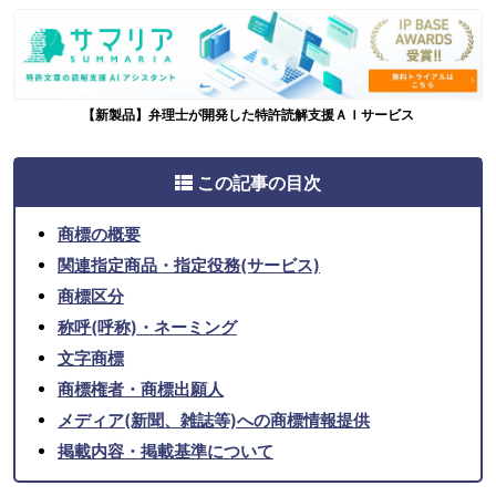
【新製品】弁理士が開発した特許読解支援ＡＩサービス
この記事の目次
商標の概要
関連指定商品・指定役務(サービス)
商標区分
称呼(呼称)・ネーミング
文字商標
商標権者・商標出願人
メディア(新聞、雑誌等)への商標情報提供
掲載内容・掲載基準について