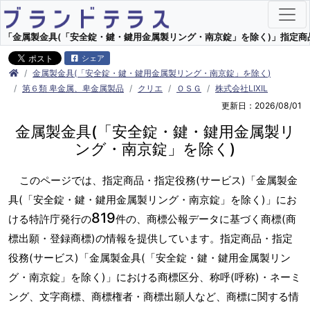
「金属製金具(「安全錠・鍵・鍵用金属製リング・南京錠」を除く)」指定商品・
シェア
金属製金具(「安全錠・鍵・鍵用金属製リング・南京錠」を除く)
第６類 卑金属、卑金属製品
クリエ
ＯＳＧ
株式会社LIXIL
更新日：2026/08/01
金属製金具(「安全錠・鍵・鍵用金属製リ
ング・南京錠」を除く)
このページでは、指定商品・指定役務(サービス)「金属製金
具(「安全錠・鍵・鍵用金属製リング・南京錠」を除く)」にお
819
ける特許庁発行の
件の、商標公報データに基づく商標(商
標出願・登録商標)の情報を提供しています。指定商品・指定
役務(サービス)「金属製金具(「安全錠・鍵・鍵用金属製リン
グ・南京錠」を除く)」における商標区分、称呼(呼称)・ネーミ
ング、文字商標、商標権者・商標出願人など、商標に関する情