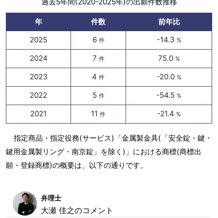
過去5年間(2020-2025年)の出願件数推移
年
件数
前年比
2025
6
-14.3
件
%
2024
7
75.0
件
%
2023
4
-20.0
件
%
2022
5
-54.5
件
%
2021
11
-21.4
件
%
指定商品・指定役務(サービス)「金属製金具(「安全錠・鍵・
鍵用金属製リング・南京錠」を除く)」における商標(商標出
願・登録商標)の概要は、以下の通りです。
弁理士
大瀬 佳之のコメント