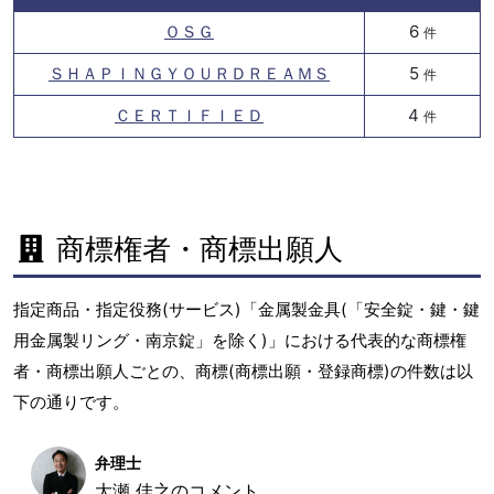
ＯＳＧ
6
件
ＳＨＡＰＩＮＧＹＯＵＲＤＲＥＡＭＳ
5
件
ＣＥＲＴＩＦＩＥＤ
4
件
商標権者・商標出願人
指定商品・指定役務(サービス)「金属製金具(「安全錠・鍵・鍵
用金属製リング・南京錠」を除く)」における代表的な商標権
者・商標出願人ごとの、商標(商標出願・登録商標)の件数は以
下の通りです。
弁理士
大瀬 佳之のコメント