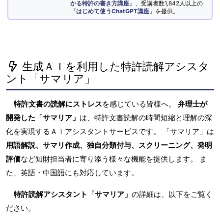
かる特許の書き方講座
』、受講者数1,842人以上の
『
はじめて使うChatGPT講座
』を提供。
生成ＡＩを利用した特許読解アシスタ
ント「サマリア」
特許文書の読解にストレス
を感じている皆様へ。
弁理士が
開発した「サマリア」
は、特許文書読解の時間短縮と理解の深
化を実現するＡＩアシスタントサービスです。 「サマリア」は
用語解説、サマリ作成、独自分類付与、スクリーニング、発明
評価
など知財担当者に寄り添う様々な機能を提供します。 ま
た、英語・中国語にも対応しています。
特許読解アシスタント「サマリア」
の詳細は、以下をご覧く
ださい。