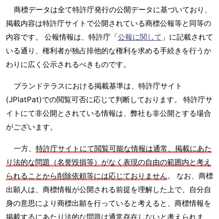
商標データは全て特許庁発行の公開データに基づいており、
掲載内容は特許庁サイトで公開されている商標公報等と同等の
内容です。 公報情報は、特許庁「
公報に関して
」に記載されて
いる通り、権利者が独占排他的な権利を求める手続きを行うか
わりに広く公示されるべきものです。
ブランドテラスにおける掲載基準は、特許庁サイト
(JPlatPat)での閲覧可否に応じて判断しております。 特許庁サ
イトにて非公開とされている情報は、弊社も非公開とする場合
がございます。
一方、
特許庁サイトにて閲覧可能な情報は通常、掲載にあた
り法的な問題（名誉毀損等）がなく表現の自由の範囲内と考え
られることから削除依頼等には応じておりません
。 なお、商標
出願人は、商標情報が公開される前提を理解した上で、自分自
身の意思により商標出願を行っていると考えると、商標情報を
掲載するにあたり法的な問題は通常存在しないと考えられま