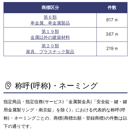
商標区分
件数
第６類
817
件
卑金属、卑金属製品
第１９類
367
件
金属以外の建築材料
第２０類
219
件
家具、プラスチック製品
称呼(呼称)・ネーミング
指定商品・指定役務(サービス)「金属製金具(「安全錠・鍵・鍵
用金属製リング・南京錠」を除く)」における代表的な称呼(呼
称)・ネーミングごとの、商標(商標出願・登録商標)の件数は以
下の通りです。