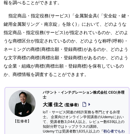
報を調べることができます。
指定商品・指定役務(サービス)「金属製金具(「安全錠・鍵・
鍵用金属製リング・南京錠」を除く)」において、どのような
指定商品・指定役務(サービス)が指定されているのか、どのよ
うな商標区分が指定されているのか、どのような称呼(呼称)・
ネーミングの商標(商標出願・登録商標)があるのか、どのよう
な文字商標の商標(商標出願・登録商標)があるのか、どのよう
な企業・組織が商標(商標出願・登録商標)を保有しているの
か、商標情報を調査することができます。
パテント・インテグレーション株式会社 CEO/弁理
士
大瀬 佳之
(監修者)
IoT・サービス関連の特許実務を専門とする弁理
士。 企業向けオンライン学習講座のUdemyにおい
【監修者】
て、受講者数3,044人以上、レビュー数639以上の
知財分野ではトップクラスの講師。
Udemyでは受講者数1,635人以上の『
初心者でもわ