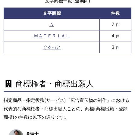
文字商標一覧 (全期間)
文字商標
件数
Ａ
7
件
ＭＡＴＥＲＩＡＬ
4
件
ぐるっと
3
件
商標権者・商標出願人
指定商品・指定役務(サービス)「広告宣伝物の制作」における
代表的な商標権者・商標出願人ごとの、商標(商標出願・登録
商標)の件数は以下の通りです。
弁理士