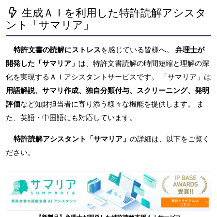
生成ＡＩを利用した特許読解アシスタ
ント「サマリア」
特許文書の読解にストレス
を感じている皆様へ。
弁理士が
開発した「サマリア」
は、特許文書読解の時間短縮と理解の深
化を実現するＡＩアシスタントサービスです。 「サマリア」は
用語解説、サマリ作成、独自分類付与、スクリーニング、発明
評価
など知財担当者に寄り添う様々な機能を提供します。 ま
た、英語・中国語にも対応しています。
特許読解アシスタント「サマリア」
の詳細は、以下をご覧く
ださい。