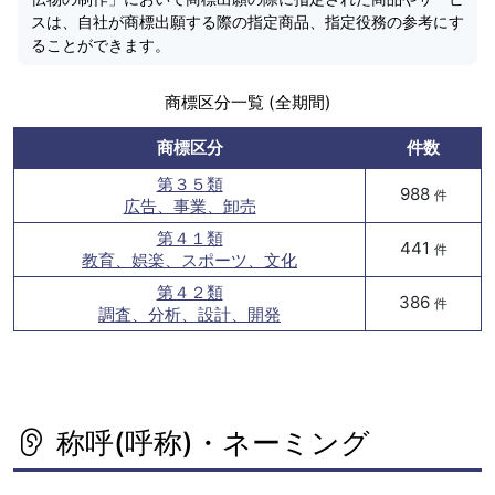
スは、自社が商標出願する際の指定商品、指定役務の参考にす
ることができます。
商標区分一覧 (全期間)
商標区分
件数
第３５類
988
件
広告、事業、卸売
第４１類
441
件
教育、娯楽、スポーツ、文化
第４２類
386
件
調査、分析、設計、開発
称呼(呼称)・ネーミング