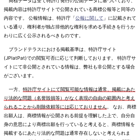
商標データは全て特許庁発行の公開データに基づいており、
掲載内容は特許庁サイトで公開されている商標公報等と同等の
内容です。 公報情報は、特許庁「
公報に関して
」に記載されて
いる通り、権利者が独占排他的な権利を求める手続きを行うか
わりに広く公示されるべきものです。
ブランドテラスにおける掲載基準は、特許庁サイト
(JPlatPat)での閲覧可否に応じて判断しております。 特許庁サ
イトにて非公開とされている情報は、弊社も非公開とする場合
がございます。
一方、
特許庁サイトにて閲覧可能な情報は通常、掲載にあた
り法的な問題（名誉毀損等）がなく表現の自由の範囲内と考え
られることから削除依頼等には応じておりません
。 なお、商標
出願人は、商標情報が公開される前提を理解した上で、自分自
身の意思により商標出願を行っていると考えると、商標情報を
掲載するにあたり法的な問題は通常存在しないと考えられま