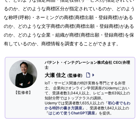
るのか、どのような商標区分が指定されているのか、どのよう
な称呼(呼称)・ネーミングの商標(商標出願・登録商標)がある
のか、どのような文字商標の商標(商標出願・登録商標)がある
のか、どのような企業・組織が商標(商標出願・登録商標)を保
有しているのか、商標情報を調査することができます。
パテント・インテグレーション株式会社 CEO/弁理
士
大瀬 佳之
(監修者)
IoT・サービス関連の特許実務を専門とする弁理
士。 企業向けオンライン学習講座のUdemyにおい
【監修者】
て、受講者数3,044人以上、レビュー数639以上の
知財分野ではトップクラスの講師。
Udemyでは受講者数1,635人以上の『
初心者でもわ
かる特許の書き方講座
』、受講者数1,842人以上の
『
はじめて使うChatGPT講座
』を提供。