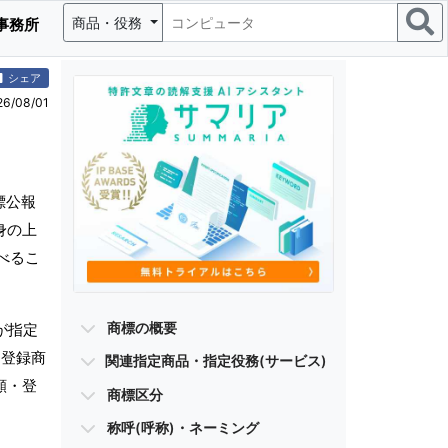
商品・役務
事務所
シェア
/08/01
標公報
身の上
べるこ
商標の概要
が指定
・登録商
関連指定商品・指定役務(サービス)
願・登
商標区分
称呼(呼称)・ネーミング