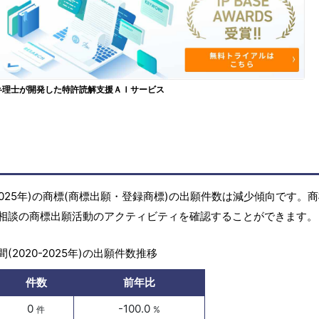
弁理士が開発した特許読解支援ＡＩサービス
2025年)の商標(商標出願・登録商標)の出願件数は減少傾向です。
相談の商標出願活動のアクティビティを確認することができます。
(2020-2025年)の出願件数推移
件数
前年比
0
-100.0
件
%