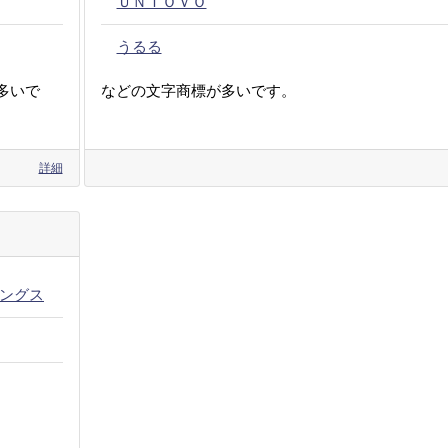
ＵＮＩＯＶＯ
うるる
多いで
などの文字商標が多いです。
詳細
ングス