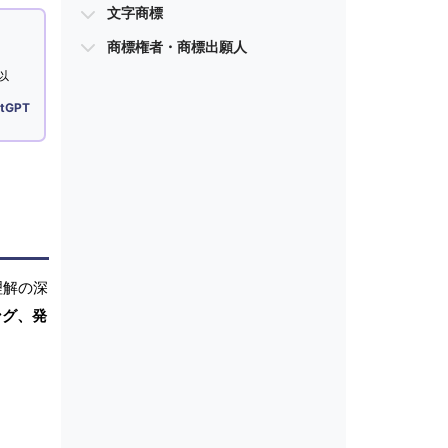
文字商標
商標権者・商標出願人
以
tGPT
理解の深
ング、発