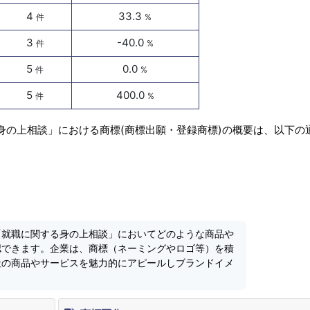
4
33.3
件
%
3
-40.0
件
%
5
0.0
件
%
5
400.0
件
%
身の上相談」における商標(商標出願・登録商標)の概要は、以下の
「就職に関する身の上相談」においてどのような商品や
認できます。企業は、商標（ネーミングやロゴ等）を積
社の商品やサービスを魅力的にアピールしブランドイメ