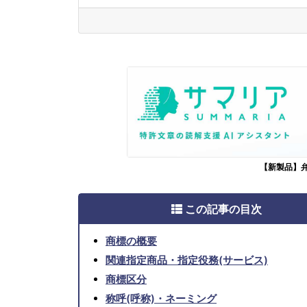
【新製品】
この記事の目次
商標の概要
関連指定商品・指定役務(サービス)
商標区分
称呼(呼称)・ネーミング