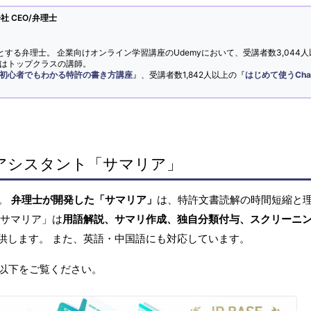
 CEO/弁理士
とする弁理士。 企業向けオンライン学習講座のUdemyにおいて、受講者数3,044人
ではトップクラスの講師。
初心者でもわかる特許の書き方講座
』、受講者数1,842人以上の『
はじめて使うCha
アシスタント「サマリア」
へ。
弁理士が開発した「サマリア」
は、特許文書読解の時間短縮と
「サマリア」は
用語解説、サマリ作成、独自分類付与、スクリーニ
供します。 また、英語・中国語にも対応しています。
以下をご覧ください。