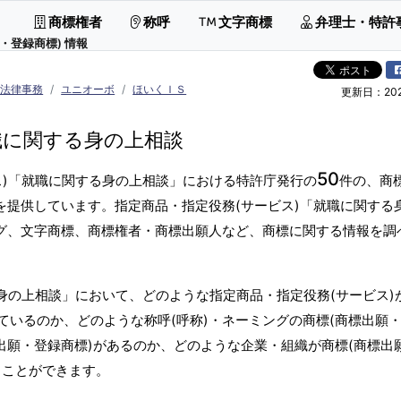
商標権者
称呼
文字商標
弁理士・特許
・登録商標) 情報
、法律事務
ユニオーボ
ほいくＩＳ
更新日：2026
職に関する身の上相談
50
ス)「就職に関する身の上相談」における特許庁発行の
件の、商
を提供しています。指定商品・指定役務(サービス)「就職に関する
ング、文字商標、商標権者・商標出願人など、商標に関する情報を調
身の上相談」において、どのような指定商品・指定役務(サービス)
ているのか、どのような称呼(呼称)・ネーミングの商標(商標出願
出願・登録商標)があるのか、どのような企業・組織が商標(商標出
ることができます。