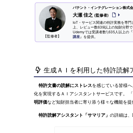
パテント・インテグレーション株式会社
大瀬 佳之
(監修者)
IoT・サービス関連の特許実務を専門
上、レビュー数639以上の知財分野
Udemyでは受講者数1,635人以上の『
【監修者】
講座
』を提供。
生成ＡＩを利用した特許読解
特許文書の読解にストレス
を感じている皆様
化を実現するＡＩアシスタントサービスです。 
明評価
など知財担当者に寄り添う様々な機能を提
特許読解アシスタント「サマリア」
の詳細は、