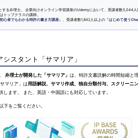
とする弁理士。 企業向けオンライン学習講座のUdemyにおいて、受講者数3,044人
ではトップクラスの講師。
初心者でもわかる特許の書き方講座
』、受講者数1,842人以上の『
はじめて使うCha
アシスタント「サマリア」
へ。
弁理士が開発した「サマリア」
は、特許文書読解の時間短縮と
「サマリア」は
用語解説、サマリ作成、独自分類付与、スクリーニ
供します。 また、英語・中国語にも対応しています。
以下をご覧ください。