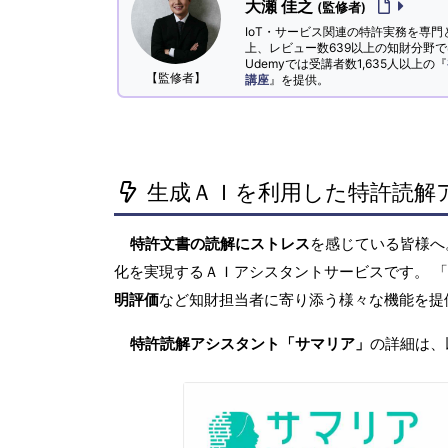
大瀬 佳之
(監修者)
IoT・サービス関連の特許実務を専門
上、レビュー数639以上の知財分野
Udemyでは受講者数1,635人以上の『
【監修者】
講座
』を提供。
生成ＡＩを利用した特許読解
特許文書の読解にストレス
を感じている皆様
化を実現するＡＩアシスタントサービスです。 
明評価
など知財担当者に寄り添う様々な機能を提
特許読解アシスタント「サマリア」
の詳細は、