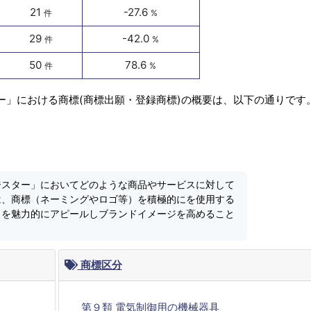
21
-27.6
件
%
29
-42.0
件
%
50
78.6
件
%
ー」における商標(商標出願・登録商標)の概要は、以下の通りです
ジスター」においてどのような商品やサービスに対して
は、商標（ネーミングやロゴ等）を積極的にを使用する
スを魅力的にアピールしブランドイメージを高めること
商標区分
第９類 電気制御用の機械器具