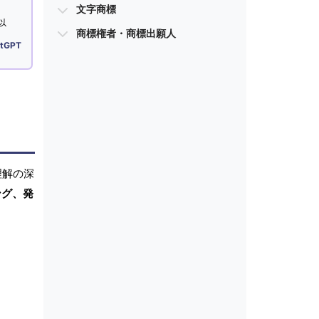
文字商標
以
商標権者・商標出願人
tGPT
理解の深
ング、発