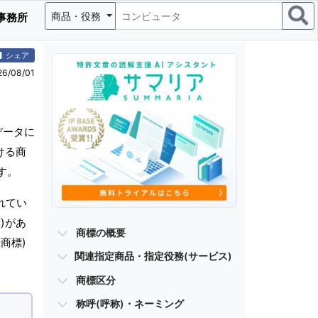
商品・役務
事務所
シェア
/08/01
データに
ける商
す。
れてい
)があ
商標の概要
商標)
関連指定商品・指定役務(サービス)
商標区分
称呼(呼称)・ネーミング