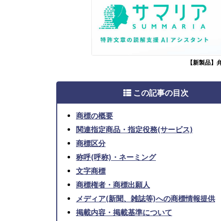
【新製品】
この記事の目次
商標の概要
関連指定商品・指定役務(サービス)
商標区分
称呼(呼称)・ネーミング
文字商標
商標権者・商標出願人
メディア(新聞、雑誌等)への商標情報提供
掲載内容・掲載基準について