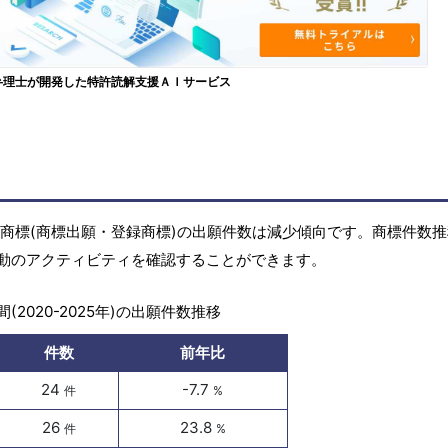
弁理士が開発した特許読解支援ＡＩサービス
年)の商標(商標出願・登録商標)の出願件数は減少傾向です。商標件数
動のアクティビティを確認することができます。
(2020-2025年)の出願件数推移
件数
前年比
24
-7.7
件
%
26
23.8
件
%