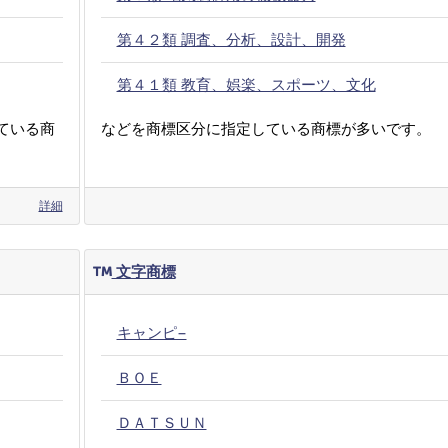
第４２類 調査、分析、設計、開発
第４１類 教育、娯楽、スポーツ、文化
ている商
などを商標区分に指定している商標が多いです。
詳細
文字商標
キャンピ−
ＢＯＥ
ＤＡＴＳＵＮ