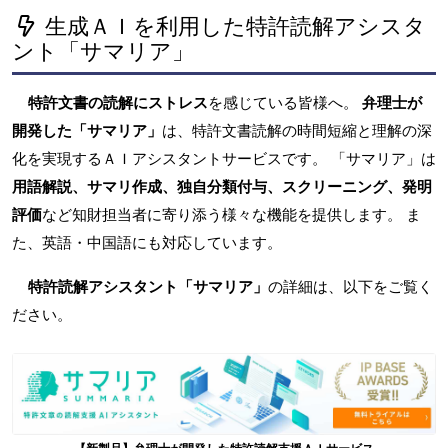
生成ＡＩを利用した特許読解アシスタ
ント「サマリア」
特許文書の読解にストレス
を感じている皆様へ。
弁理士が
開発した「サマリア」
は、特許文書読解の時間短縮と理解の深
化を実現するＡＩアシスタントサービスです。 「サマリア」は
用語解説、サマリ作成、独自分類付与、スクリーニング、発明
評価
など知財担当者に寄り添う様々な機能を提供します。 ま
た、英語・中国語にも対応しています。
特許読解アシスタント「サマリア」
の詳細は、以下をご覧く
ださい。