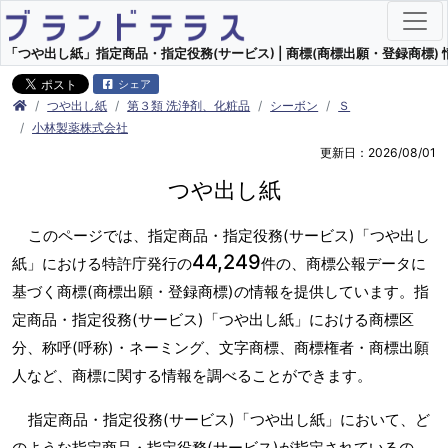
「つや出し紙」指定商品・指定役務(サービス) | 商標(商標出願・登録商標) 
シェア
つや出し紙
第３類 洗浄剤、化粧品
シーボン
Ｓ
小林製薬株式会社
更新日：2026/08/01
つや出し紙
このページでは、指定商品・指定役務(サービス)「つや出し
44,249
紙」における特許庁発行の
件の、商標公報データに
基づく商標(商標出願・登録商標)の情報を提供しています。指
定商品・指定役務(サービス)「つや出し紙」における商標区
分、称呼(呼称)・ネーミング、文字商標、商標権者・商標出願
人など、商標に関する情報を調べることができます。
指定商品・指定役務(サービス)「つや出し紙」において、ど
のような指定商品・指定役務(サービス)が指定されているの