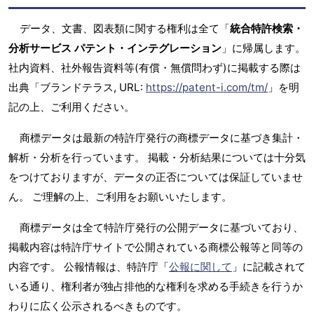
データ、文書、図表類に関する権利は全て「
統合特許検索・
分析サービス パテント・インテグレーション
」に帰属します。
社内資料、社外報告資料等(有償・無償問わず)に掲載する際は
出典「ブランドテラス, URL:
https://patent-i.com/tm/
」を明
記の上、ご利用ください。
商標データは最新の特許庁発行の商標データに基づき集計・
解析・分析を行っています。 掲載・分析結果については十分気
をつけておりますが、データの正否については保証していませ
ん。 ご理解の上、ご利用をお願いいたします。
商標データは全て特許庁発行の公開データに基づいており、
掲載内容は特許庁サイトで公開されている商標公報等と同等の
内容です。 公報情報は、特許庁「
公報に関して
」に記載されて
いる通り、権利者が独占排他的な権利を求める手続きを行うか
わりに広く公示されるべきものです。