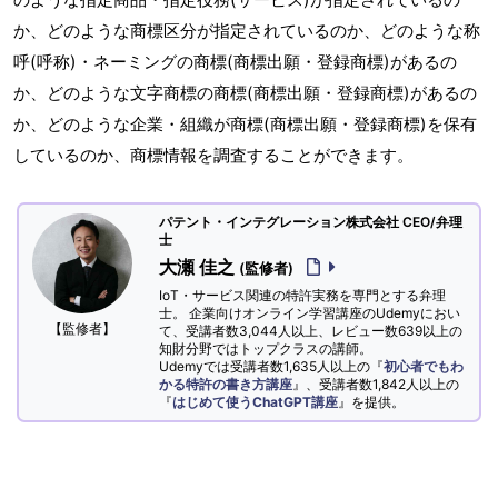
か、どのような商標区分が指定されているのか、どのような称
呼(呼称)・ネーミングの商標(商標出願・登録商標)があるの
か、どのような文字商標の商標(商標出願・登録商標)があるの
か、どのような企業・組織が商標(商標出願・登録商標)を保有
しているのか、商標情報を調査することができます。
パテント・インテグレーション株式会社 CEO/弁理
士
大瀬 佳之
(監修者)
IoT・サービス関連の特許実務を専門とする弁理
士。 企業向けオンライン学習講座のUdemyにおい
【監修者】
て、受講者数3,044人以上、レビュー数639以上の
知財分野ではトップクラスの講師。
Udemyでは受講者数1,635人以上の『
初心者でもわ
かる特許の書き方講座
』、受講者数1,842人以上の
『
はじめて使うChatGPT講座
』を提供。