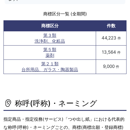
商標区分一覧 (全期間)
商標区分
件数
第３類
44,223
件
洗浄剤、化粧品
第５類
13,564
件
薬剤
第２１類
9,000
件
台所用品、ガラス・陶器製品
称呼(呼称)・ネーミング
指定商品・指定役務(サービス)「つや出し紙」における代表的
な称呼(呼称)・ネーミングごとの、商標(商標出願・登録商標)