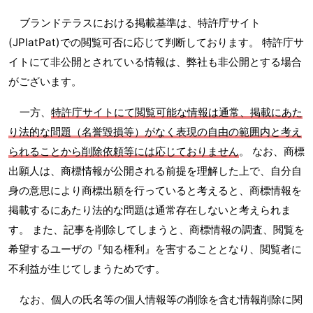
ブランドテラスにおける掲載基準は、特許庁サイト
(JPlatPat)での閲覧可否に応じて判断しております。 特許庁サ
イトにて非公開とされている情報は、弊社も非公開とする場合
がございます。
一方、
特許庁サイトにて閲覧可能な情報は通常、掲載にあた
り法的な問題（名誉毀損等）がなく表現の自由の範囲内と考え
られることから削除依頼等には応じておりません
。 なお、商標
出願人は、商標情報が公開される前提を理解した上で、自分自
身の意思により商標出願を行っていると考えると、商標情報を
掲載するにあたり法的な問題は通常存在しないと考えられま
す。 また、記事を削除してしまうと、商標情報の調査、閲覧を
希望するユーザの『知る権利』を害することとなり、閲覧者に
不利益が生じてしまうためです。
なお、個人の氏名等の個人情報等の削除を含む情報削除に関