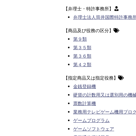
【弁理士・特許事務所】
弁理士法人筒井国際特許事務
【商品及び役務の区分】
第９類
第３５類
第３６類
第４２類
【指定商品又は指定役務】
金銭登録機
硬貨の計数用又は選別用の機
票数計算機
業務用テレビゲーム機用プロ
ゲームプログラム
ゲームソフトウェア