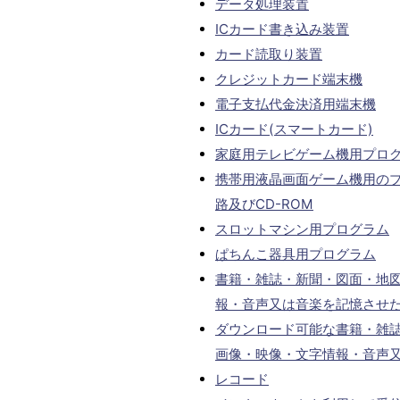
データ処理装置
ICカード書き込み装置
カード読取り装置
クレジットカード端末機
電子支払代金決済用端末機
ICカード(スマートカード)
家庭用テレビゲーム機用プロ
携帯用液晶画面ゲーム機用の
路及びCD-ROM
スロットマシン用プログラム
ぱちんこ器具用プログラム
書籍・雑誌・新聞・図面・地
報・音声又は音楽を記憶させ
ダウンロード可能な書籍・雑
画像・映像・文字情報・音声
レコード