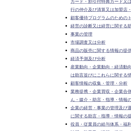
カード・割引付特典カード又
行の仲介及び清算又は加盟店
顧客優待プログラムのための
経営の診断又は経営に関する
事業の管理
市場調査又は分析
商品の販売に関する情報の提
経済予測及び分析
産業動向・企業動向・経済動
は助言並びにこれらに関する
顧客情報の収集・管理・分析
業務提携・企業買収・企業合
ん・媒介・助言・指導・情報
企業の経営・事業の管理及び
に関する助言・指導・情報の
役員・従業員の給与体系・福