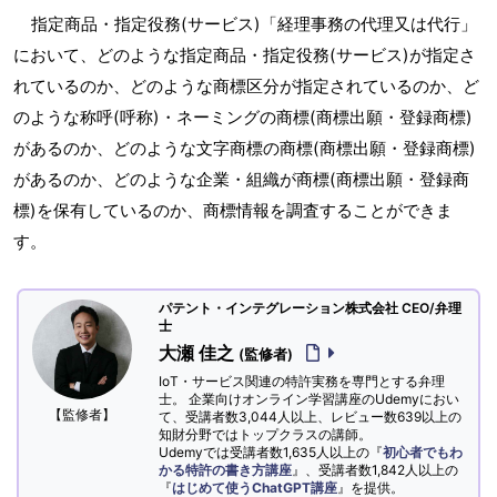
指定商品・指定役務(サービス)「経理事務の代理又は代行」
において、どのような指定商品・指定役務(サービス)が指定さ
れているのか、どのような商標区分が指定されているのか、ど
のような称呼(呼称)・ネーミングの商標(商標出願・登録商標)
があるのか、どのような文字商標の商標(商標出願・登録商標)
があるのか、どのような企業・組織が商標(商標出願・登録商
標)を保有しているのか、商標情報を調査することができま
す。
パテント・インテグレーション株式会社 CEO/弁理
士
大瀬 佳之
(監修者)
IoT・サービス関連の特許実務を専門とする弁理
士。 企業向けオンライン学習講座のUdemyにおい
【監修者】
て、受講者数3,044人以上、レビュー数639以上の
知財分野ではトップクラスの講師。
Udemyでは受講者数1,635人以上の『
初心者でもわ
かる特許の書き方講座
』、受講者数1,842人以上の
『
はじめて使うChatGPT講座
』を提供。