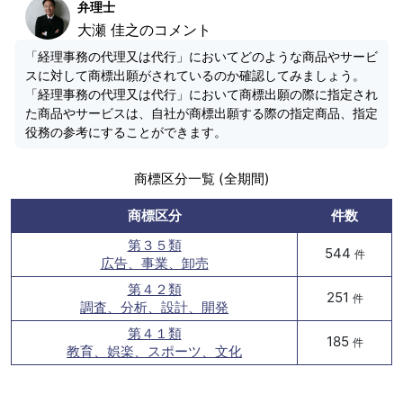
弁理士
大瀬 佳之のコメント
「経理事務の代理又は代行」においてどのような商品やサービ
スに対して商標出願がされているのか確認してみましょう。
「経理事務の代理又は代行」において商標出願の際に指定され
た商品やサービスは、自社が商標出願する際の指定商品、指定
役務の参考にすることができます。
商標区分一覧 (全期間)
商標区分
件数
第３５類
544
件
広告、事業、卸売
第４２類
251
件
調査、分析、設計、開発
第４１類
185
件
教育、娯楽、スポーツ、文化