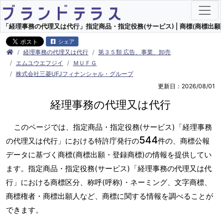
「経理事務の代理又は代行」指定商品・指定役務(サービス) | 商標(商標出願
シェア
経理事務の代理又は代行
第３５類 広告、事業、卸売
エムユウエフジイ
ＭＵＦＧ
株式会社三菱UFJフィナンシャル・グループ
更新日：2026/08/01
経理事務の代理又は代行
このページでは、指定商品・指定役務(サービス)「経理事務
544
の代理又は代行」における特許庁発行の
件の、商標公報
データに基づく商標(商標出願・登録商標)の情報を提供してい
ます。指定商品・指定役務(サービス)「経理事務の代理又は代
行」における商標区分、称呼(呼称)・ネーミング、文字商標、
商標権者・商標出願人など、商標に関する情報を調べることが
できます。