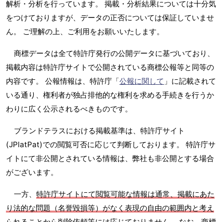
解析・分析を行っています。 掲載・分析結果については十分気
をつけておりますが、データの正否については保証していませ
ん。 ご理解の上、ご利用をお願いいたします。
商標データは全て特許庁発行の公開データに基づいており、
掲載内容は特許庁サイトで公開されている商標公報等と同等の
内容です。 公報情報は、特許庁「
公報に関して
」に記載されて
いる通り、権利者が独占排他的な権利を求める手続きを行うか
わりに広く公示されるべきものです。
ブランドテラスにおける掲載基準は、特許庁サイト
(JPlatPat)での閲覧可否に応じて判断しております。 特許庁サ
イトにて非公開とされている情報は、弊社も非公開とする場合
がございます。
一方、
特許庁サイトにて閲覧可能な情報は通常、掲載にあた
り法的な問題（名誉毀損等）がなく表現の自由の範囲内と考え
られることから削除依頼等には応じておりません
。 なお、商標