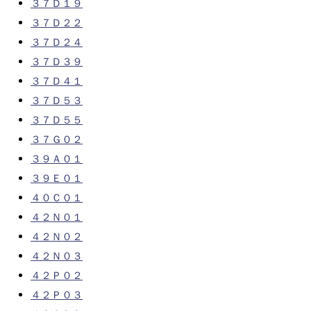
３７Ｄ１９
３７Ｄ２２
３７Ｄ２４
３７Ｄ３９
３７Ｄ４１
３７Ｄ５３
３７Ｄ５５
３７Ｇ０２
３９Ａ０１
３９Ｅ０１
４０Ｃ０１
４２Ｎ０１
４２Ｎ０２
４２Ｎ０３
４２Ｐ０２
４２Ｐ０３