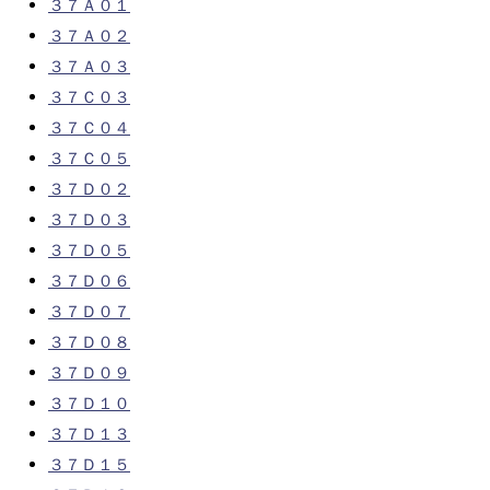
３７Ａ０１
３７Ａ０２
３７Ａ０３
３７Ｃ０３
３７Ｃ０４
３７Ｃ０５
３７Ｄ０２
３７Ｄ０３
３７Ｄ０５
３７Ｄ０６
３７Ｄ０７
３７Ｄ０８
３７Ｄ０９
３７Ｄ１０
３７Ｄ１３
３７Ｄ１５