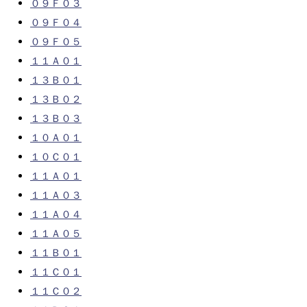
０９Ｆ０３
０９Ｆ０４
０９Ｆ０５
１１Ａ０１
１３Ｂ０１
１３Ｂ０２
１３Ｂ０３
１０Ａ０１
１０Ｃ０１
１１Ａ０１
１１Ａ０３
１１Ａ０４
１１Ａ０５
１１Ｂ０１
１１Ｃ０１
１１Ｃ０２