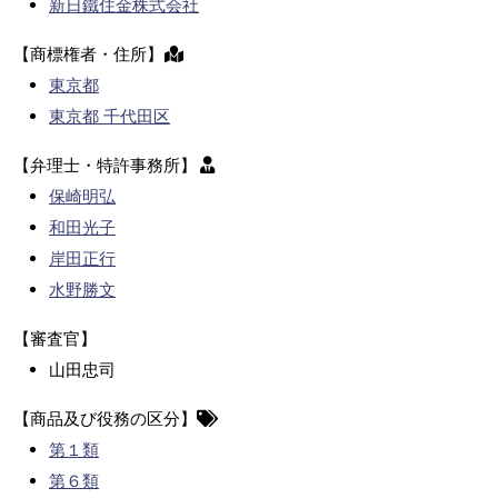
新日鐵住金株式会社
【商標権者・住所】
東京都
東京都 千代田区
【弁理士・特許事務所】
保崎明弘
和田光子
岸田正行
水野勝文
【審査官】
山田忠司
【商品及び役務の区分】
第１類
第６類