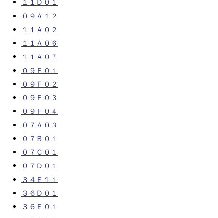
１１Ｄ０１
０９Ａ１２
１１Ａ０２
１１Ａ０６
１１Ａ０７
０９Ｆ０１
０９Ｆ０２
０９Ｆ０３
０９Ｆ０４
０７Ａ０３
０７Ｂ０１
０７Ｃ０１
０７Ｄ０１
３４Ｅ１１
３６Ｄ０１
３６Ｅ０１