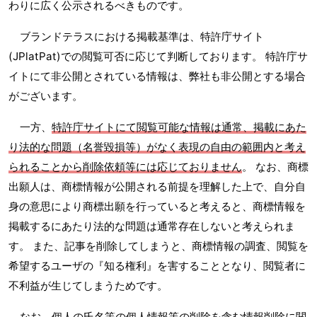
わりに広く公示されるべきものです。
ブランドテラスにおける掲載基準は、特許庁サイト
(JPlatPat)での閲覧可否に応じて判断しております。 特許庁サ
イトにて非公開とされている情報は、弊社も非公開とする場合
がございます。
一方、
特許庁サイトにて閲覧可能な情報は通常、掲載にあた
り法的な問題（名誉毀損等）がなく表現の自由の範囲内と考え
られることから削除依頼等には応じておりません
。 なお、商標
出願人は、商標情報が公開される前提を理解した上で、自分自
身の意思により商標出願を行っていると考えると、商標情報を
掲載するにあたり法的な問題は通常存在しないと考えられま
す。 また、記事を削除してしまうと、商標情報の調査、閲覧を
希望するユーザの『知る権利』を害することとなり、閲覧者に
不利益が生じてしまうためです。
なお、個人の氏名等の個人情報等の削除を含む情報削除に関