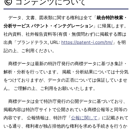
コンテンツについて
データ、文書、図表類に関する権利は全て「
統合特許検索・
分析サービス パテント・インテグレーション
」に帰属します。
社内資料、社外報告資料等(有償・無償問わず)に掲載する際は
出典「ブランドテラス, URL:
https://patent-i.com/tm/
」を明
記の上、ご利用ください。
商標データは最新の特許庁発行の商標データに基づき集計・
解析・分析を行っています。 掲載・分析結果については十分気
をつけておりますが、データの正否については保証していませ
ん。 ご理解の上、ご利用をお願いいたします。
商標データは全て特許庁発行の公開データに基づいており、
掲載内容は特許庁サイトで公開されている商標公報等と同等の
内容です。 公報情報は、特許庁「
公報に関して
」に記載されて
いる通り、権利者が独占排他的な権利を求める手続きを行うか