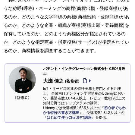
うな称呼(呼称)・ネーミングの商標(商標出願・登録商標)があ
るのか、どのような文字商標の商標(商標出願・登録商標)があ
るのか、どのような企業・組織が商標(商標出願・登録商標)を
保有しているのか、どのような商標区分が指定されているの
か、どのような指定商品・指定役務(サービス)が指定されてい
るのか、商標情報を調査することができます。
パテント・インテグレーション株式会社 CEO/弁理
士
大瀬 佳之
(監修者)
IoT・サービス関連の特許実務を専門とする弁理
士。 企業向けオンライン学習講座のUdemyにおい
【監修者】
て、受講者数3,044人以上、レビュー数639以上の
知財分野ではトップクラスの講師。
Udemyでは受講者数1,635人以上の『
初心者でもわ
かる特許の書き方講座
』、受講者数1,842人以上の
『
はじめて使うChatGPT講座
』を提供。