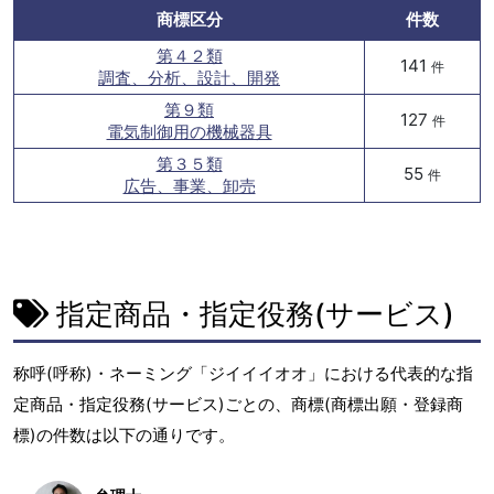
商標区分
件数
第４２類
141
件
調査、分析、設計、開発
第９類
127
件
電気制御用の機械器具
第３５類
55
件
広告、事業、卸売
指定商品・指定役務(サービス)
称呼(呼称)・ネーミング「ジイイイオオ」における代表的な指
定商品・指定役務(サービス)ごとの、商標(商標出願・登録商
標)の件数は以下の通りです。