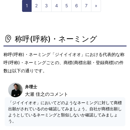
N
1
2
3
4
5
6
7
»
e
x
t
称呼(呼称)・ネーミング
称呼(呼称)・ネーミング「ジイイイオオ」における代表的な称
呼(呼称)・ネーミングごとの、商標(商標出願・登録商標)の件
数は以下の通りです。
弁理士
大瀬 佳之のコメント
「ジイイイオオ」においてどのようなネーミングに対して商標
出願がされているのか確認してみましょう。自社が商標出願し
ようとしているネーミングと類似しないか確認してみましょ
う。