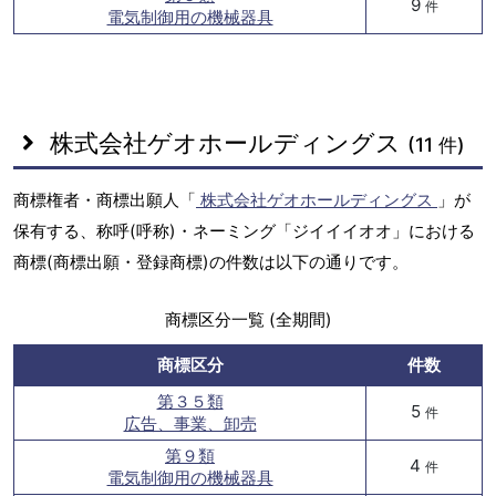
9
件
電気制御用の機械器具
株式会社ゲオホールディングス
(11 件)
商標権者・商標出願人「
株式会社ゲオホールディングス
」が
保有する、称呼(呼称)・ネーミング「ジイイイオオ」における
商標(商標出願・登録商標)の件数は以下の通りです。
商標区分一覧 (全期間)
商標区分
件数
第３５類
5
件
広告、事業、卸売
第９類
4
件
電気制御用の機械器具