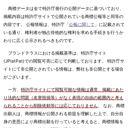
商標データは全て特許庁発行の公開データに基づいており、
掲載内容は特許庁サイトで公開されている商標公報等と同等の
内容です。 公報情報は、特許庁「
公報に関して
」に記載されて
いる通り、権利者が独占排他的な権利を求める手続きを行うか
わりに広く公示されるべきものです。
ブランドテラスにおける掲載基準は、特許庁サイト
(JPlatPat)での閲覧可否に応じて判断しております。 特許庁サ
イトにて非公開とされている情報は、弊社も非公開とする場合
がございます。
一方、
特許庁サイトにて閲覧可能な情報は通常、掲載にあた
り法的な問題（名誉毀損等）がなく表現の自由の範囲内と考え
られることから削除依頼等には応じておりません
。 なお、商標
出願人は、商標情報が公開される前提を理解した上で、自分自
身の意思により商標出願を行っていると考えると、商標情報を