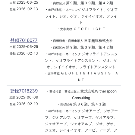
2025-06-25
・
第９類、第３９類、第４２類
出願
商標区分
2026-02-13
・
ジオフライト、ゲオフ
登録
称呼(呼称)・ネーミング
ライト、ジオ、ゲオ、ジイイイオオ、フライ
ト
・
ＧＥＯＦＬＩＧＨＴ
文字商標
登録7016077
・
日本無線株式会社
商標権者・商標出願人
2025-06-25
・
第９類、第３９類、第４２類
出願
商標区分
2026-02-13
・
ジオフライトアシスタ
登録
称呼(呼称)・ネーミング
ント、ゲオフライトアシスタント、ジオ、ゲ
オ、ジイイイオオ、フライトアシスタント
・
ＧＥＯＦＬＩＧＨＴＡＳＳＩＳＴＡ
文字商標
ＮＴ
登録7018239
・
株式会社Witherspoon
商標権者・商標出願人
2025-06-09
Consulting
出願
2026-02-19
・
第３６類、第４１類
登録
商標区分
・
ジオアービ、ジオアー
称呼(呼称)・ネーミング
ブ、ジオアルブ、ゲオアーブ、ゲオアルブ、
ジェオアーブ、ジェオアルブ、ジオ、ゲオ、
ジェオ、ジイイイオオ、アービ、アーブ、ア