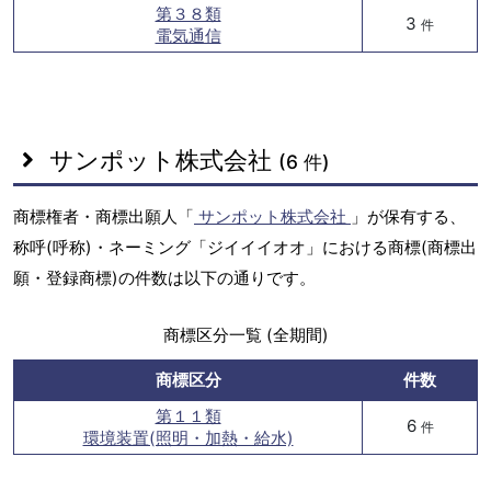
第３８類
3
件
電気通信
サンポット株式会社
(6 件)
商標権者・商標出願人「
サンポット株式会社
」が保有する、
称呼(呼称)・ネーミング「ジイイイオオ」における商標(商標出
願・登録商標)の件数は以下の通りです。
商標区分一覧 (全期間)
商標区分
件数
第１１類
6
件
環境装置(照明・加熱・給水)