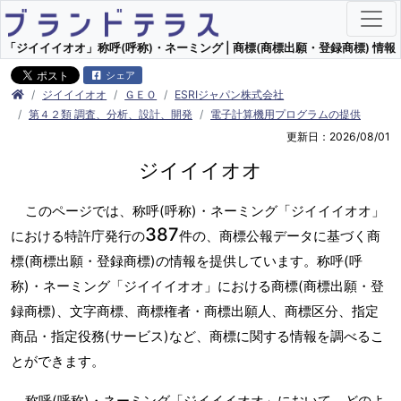
「ジイイイオオ」称呼(呼称)・ネーミング | 商標(商標出願・登録商標) 情報
シェア
ジイイイオオ
ＧＥＯ
ESRIジャパン株式会社
第４２類 調査、分析、設計、開発
電子計算機用プログラムの提供
更新日：2026/08/01
ジイイイオオ
このページでは、称呼(呼称)・ネーミング「ジイイイオオ」
387
における特許庁発行の
件の、商標公報データに基づく商
標(商標出願・登録商標)の情報を提供しています。称呼(呼
称)・ネーミング「ジイイイオオ」における商標(商標出願・登
録商標)、文字商標、商標権者・商標出願人、商標区分、指定
商品・指定役務(サービス)など、商標に関する情報を調べるこ
とができます。
称呼(呼称)・ネーミング「ジイイイオオ」において、どのよ