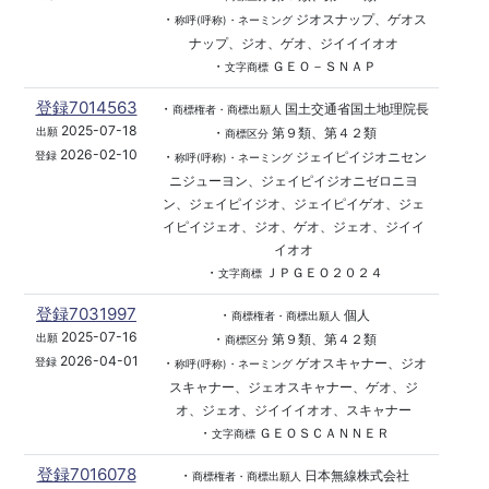
・
ジオスナップ、ゲオス
称呼(呼称)・ネーミング
ナップ、ジオ、ゲオ、ジイイイオオ
・
ＧＥＯ－ＳＮＡＰ
文字商標
登録7014563
・
国土交通省国土地理院長
商標権者・商標出願人
2025-07-18
・
第９類、第４２類
出願
商標区分
2026-02-10
・
ジェイピイジオニセン
登録
称呼(呼称)・ネーミング
ニジューヨン、ジェイピイジオニゼロニヨ
ン、ジェイピイジオ、ジェイピイゲオ、ジェ
イピイジェオ、ジオ、ゲオ、ジェオ、ジイイ
イオオ
・
ＪＰＧＥＯ２０２４
文字商標
登録7031997
・
個人
商標権者・商標出願人
2025-07-16
・
第９類、第４２類
出願
商標区分
2026-04-01
・
ゲオスキャナー、ジオ
登録
称呼(呼称)・ネーミング
スキャナー、ジェオスキャナー、ゲオ、ジ
オ、ジェオ、ジイイイオオ、スキャナー
・
ＧＥＯＳＣＡＮＮＥＲ
文字商標
登録7016078
・
日本無線株式会社
商標権者・商標出願人