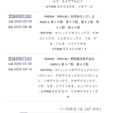
ルブ、エイアアルビイ
・
ＧＥＯＡＲＢ、ジオア－ビ
文字商標
登録6961390
・
合同会社とびしま
商標権者・商標出願人
2025-05-19
・
第１６類、第３５類、第４１類、第
出願
商標区分
2025-08-26
４２類、第４５類
登録
・
ジオコミックス、ゲオ
称呼(呼称)・ネーミング
コミックス、ジェオコミックス、ジオ、ゲ
オ、ジェオ、ジイイイオオ
・
ＧＥＯＣＯＭＩＸ
文字商標
登録6967540
・
鹿島建設株式会社
商標権者・商標出願人
2025-02-26
・
第３７類、第４２類
出願
商標区分
2025-09-12
・
ジオデイエックスコン
登録
称呼(呼称)・ネーミング
パクション、ゲオデイエックスコンパクショ
ン、ジオデイエックス、ゲオデイエックス、
ジオ、ゲオ、ジイイイオオ、コンパクション
・
ＧＥＯ‐ＤＸ、ＣＯＭＰＡＣＴＩＯ
文字商標
Ｎ
1〜10件目 (全 387 件中)