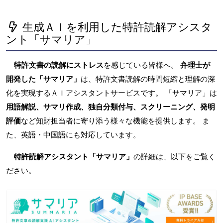
生成ＡＩを利用した特許読解アシスタ
ント「サマリア」
特許文書の読解にストレス
を感じている皆様へ。
弁理士が
開発した「サマリア」
は、特許文書読解の時間短縮と理解の深
化を実現するＡＩアシスタントサービスです。 「サマリア」は
用語解説、サマリ作成、独自分類付与、スクリーニング、発明
評価
など知財担当者に寄り添う様々な機能を提供します。 ま
た、英語・中国語にも対応しています。
特許読解アシスタント「サマリア」
の詳細は、以下をご覧く
ださい。