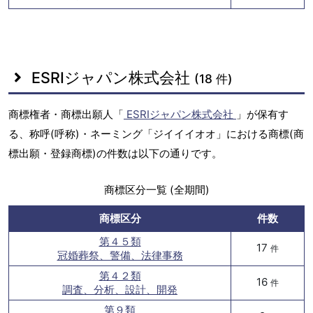
ESRIジャパン株式会社
(18 件)
商標権者・商標出願人「
ESRIジャパン株式会社
」が保有す
る、称呼(呼称)・ネーミング「ジイイイオオ」における商標(商
標出願・登録商標)の件数は以下の通りです。
商標区分一覧 (全期間)
商標区分
件数
第４５類
17
件
冠婚葬祭、警備、法律事務
第４２類
16
件
調査、分析、設計、開発
第９類