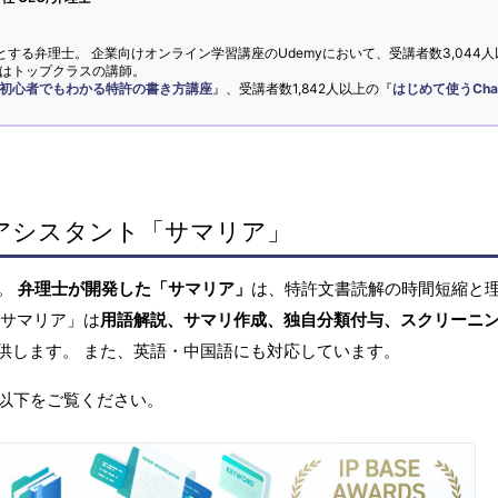
とする弁理士。 企業向けオンライン学習講座のUdemyにおいて、受講者数3,044人
ではトップクラスの講師。
初心者でもわかる特許の書き方講座
』、受講者数1,842人以上の『
はじめて使うCha
アシスタント「サマリア」
へ。
弁理士が開発した「サマリア」
は、特許文書読解の時間短縮と
「サマリア」は
用語解説、サマリ作成、独自分類付与、スクリーニ
供します。 また、英語・中国語にも対応しています。
以下をご覧ください。