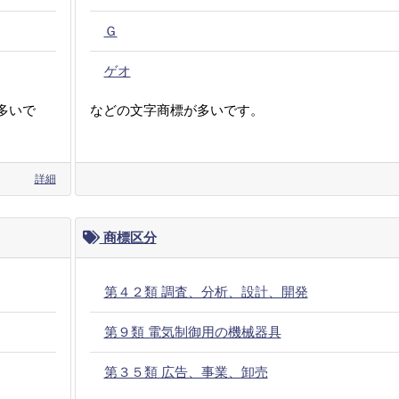
Ｇ
ゲオ
多いで
などの文字商標が多いです。
詳細
商標区分
第４２類 調査、分析、設計、開発
第９類 電気制御用の機械器具
第３５類 広告、事業、卸売