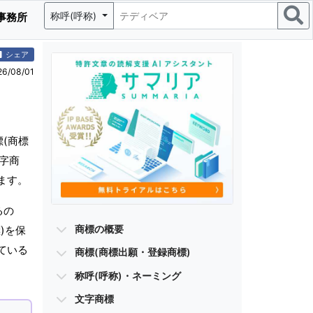
称呼(呼称)
事務所
シェア
/08/01
(商標
字商
ます。
るの
商標の概要
)を保
ている
商標(商標出願・登録商標)
称呼(呼称)・ネーミング
文字商標