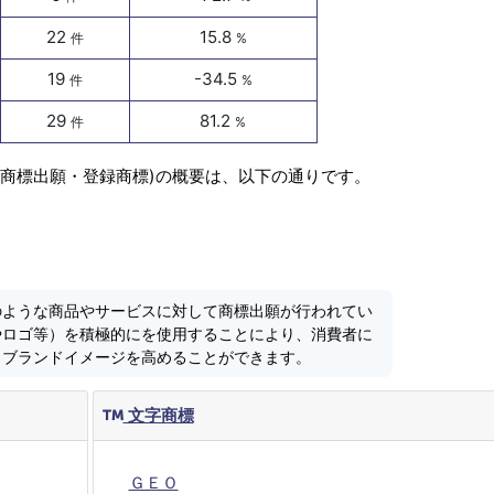
22
15.8
件
%
19
-34.5
件
%
29
81.2
件
%
(商標出願・登録商標)の概要は、以下の通りです。
のような商品やサービスに対して商標出願が行われてい
やロゴ等）を積極的にを使用することにより、消費者に
しブランドイメージを高めることができます。
文字商標
ＧＥＯ