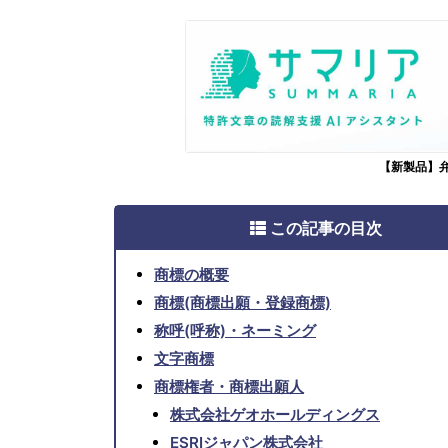
【新製品】
この記事の目次
商標の概要
商標(商標出願・登録商標)
称呼(呼称)・ネーミング
文字商標
商標権者・商標出願人
株式会社ゲオホールディングス
ESRIジャパン株式会社