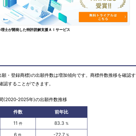
弁理士が開発した特許読解支援ＡＩサービス
(商標出願・登録商標)の出願件数は増加傾向です。商標件数推移を確認
確認することができます。
(2020-2025年)の出願件数推移
件数
前年比
11
83.3
件
%
6
-72.7
件
%