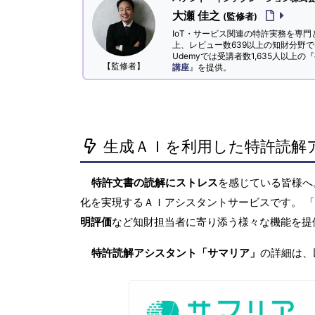
大瀬 佳之
(監修者)
IoT・サービス関連の特許実務を専門
上、レビュー数639以上の知財分野
Udemyでは受講者数1,635人以上の『
【監修者】
講座
』を提供。
生成ＡＩを利用した特許読解
特許文書の読解にストレス
を感じている皆様
化を実現するＡＩアシスタントサービスです。 
明評価
など知財担当者に寄り添う様々な機能を提
特許読解アシスタント「サマリア」
の詳細は、