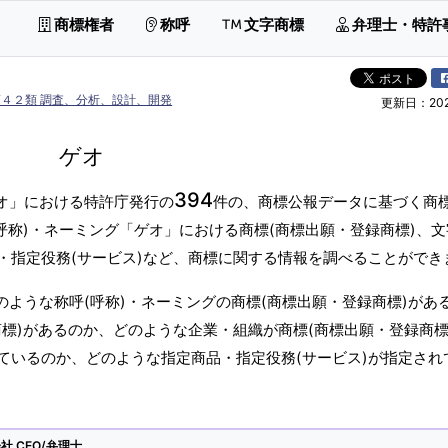
商標権者
称呼
文字商標
弁理士・特許
第４２類 調査、分析、設計、開発
更新日：2026
ゲオ
394
ゲオ」における特許庁発行の
件の、商標公報データに基づく商標
呼称)・ネーミング「ゲオ」における商標(商標出願・登録商標)、文
・指定役務(サービス)など、商標に関する情報を調べることができ
のような称呼(呼称)・ネーミングの商標(商標出願・登録商標)があ
標)があるのか、どのような企業・組織が商標(商標出願・登録商標
ているのか、どのような指定商品・指定役務(サービス)が指定され
 CEO/弁理士