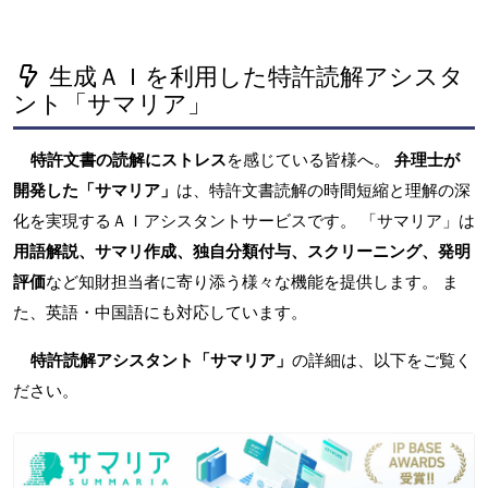
生成ＡＩを利用した特許読解アシスタ
ント「サマリア」
特許文書の読解にストレス
を感じている皆様へ。
弁理士が
開発した「サマリア」
は、特許文書読解の時間短縮と理解の深
化を実現するＡＩアシスタントサービスです。 「サマリア」は
用語解説、サマリ作成、独自分類付与、スクリーニング、発明
評価
など知財担当者に寄り添う様々な機能を提供します。 ま
た、英語・中国語にも対応しています。
特許読解アシスタント「サマリア」
の詳細は、以下をご覧く
ださい。