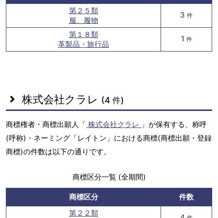
第２５類
3
件
服、履物
第１８類
1
件
革製品・旅行品
株式会社クラレ
(4 件)
商標権者・商標出願人「
株式会社クラレ
」が保有する、称呼
(呼称)・ネーミング「レイトン」における商標(商標出願・登録
商標)の件数は以下の通りです。
商標区分一覧 (全期間)
商標区分
件数
第２２類
4
件