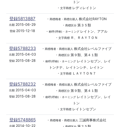
トン
・
レディレイトン
文字商標
登録5813887
・
株式会社RAYTON
商標権者・商標出願人
2015-06-29
・
第３５類
出願
商標区分
2015-12-18
・
レイトン、アアル
登録
称呼(呼称)・ネーミング
・
Ｒ、ＲＡＹＴＯＮ
文字商標
登録5788233
・
株式会社レベルファイブ
商標権者・商標出願人
2015-04-03
・
第９類、第４１類
出願
商標区分
2015-08-28
・
レイトンセブン、レイ
登録
称呼(呼称)・ネーミング
トンナナ、レイトンシチ、レイトン
・
ＬＡＹＴＯＮ７
文字商標
登録5788232
・
株式会社レベルファイブ
商標権者・商標出願人
2015-04-03
・
第９類、第４１類
出願
商標区分
2015-08-28
・
レイトンセブン、レイ
登録
称呼(呼称)・ネーミング
トン
・
レイトンセブン
文字商標
登録5748865
・
三誠商事株式会社
商標権者・商標出願人
2014-10-22
・
第２５類
出願
商標区分