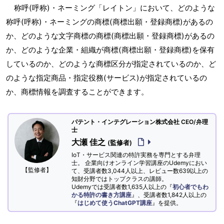
称呼(呼称)・ネーミング「レイトン」において、どのような
称呼(呼称)・ネーミングの商標(商標出願・登録商標)があるの
か、どのような文字商標の商標(商標出願・登録商標)があるの
か、どのような企業・組織が商標(商標出願・登録商標)を保有
しているのか、どのような商標区分が指定されているのか、ど
のような指定商品・指定役務(サービス)が指定されているの
か、商標情報を調査することができます。
パテント・インテグレーション株式会社 CEO/弁理
士
大瀬 佳之
(監修者)
IoT・サービス関連の特許実務を専門とする弁理
士。 企業向けオンライン学習講座のUdemyにおい
【監修者】
て、受講者数3,044人以上、レビュー数639以上の
知財分野ではトップクラスの講師。
Udemyでは受講者数1,635人以上の『
初心者でもわ
かる特許の書き方講座
』、受講者数1,842人以上の
『
はじめて使うChatGPT講座
』を提供。