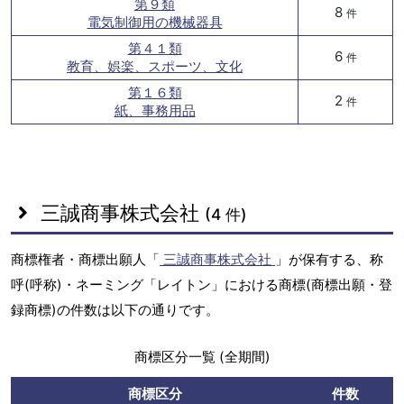
第９類
8
件
電気制御用の機械器具
第４１類
6
件
教育、娯楽、スポーツ、文化
第１６類
2
件
紙、事務用品
三誠商事株式会社
(4 件)
商標権者・商標出願人「
三誠商事株式会社
」が保有する、称
呼(呼称)・ネーミング「レイトン」における商標(商標出願・登
録商標)の件数は以下の通りです。
商標区分一覧 (全期間)
商標区分
件数