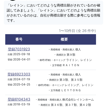
「レイトン」においてどのような商標出願がされているのか確
認してみましょう。「レイトン」においてどのような商標出願
がされているのかは、自社が商標出願する際に参考になる情報
です。
1〜10件目 (全 26 件中)
番号
概要
登録7031923
・
個人
商標権者・商標出願人
2025-09-18
・
第９類
出願
商標区分
2026-04-01
・
ライトン、レイトン
登録
称呼(呼称)・ネーミング
・
ＲＡＩＴＯＮ
文字商標
登録6923303
・
個人
商標権者・商標出願人
2024-07-19
・
第３類、第３５類
出願
商標区分
2025-04-25
・
レイトング、レイトン
登録
称呼(呼称)・ネーミング
・
ＬＥＹＴＯＮＧ
文字商標
登録6104343
・
株式会社レイトンホーム
商標権者・商標出願人
2018-03-19
・
第３６類、第３７類、第４２類
出願
商標区分