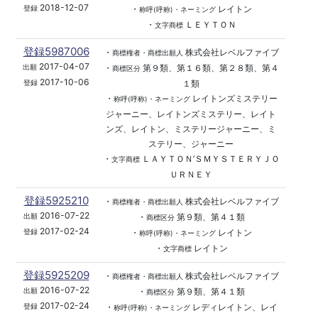
2018-12-07
・
レイトン
登録
称呼(呼称)・ネーミング
・
ＬＥＹＴＯＮ
文字商標
登録5987006
・
株式会社レベルファイブ
商標権者・商標出願人
2017-04-07
・
第９類、第１６類、第２８類、第４
出願
商標区分
2017-10-06
１類
登録
・
レイトンズミステリー
称呼(呼称)・ネーミング
ジャーニー、レイトンズミステリー、レイト
ンズ、レイトン、ミステリージャーニー、ミ
ステリー、ジャーニー
・
ＬＡＹＴＯＮ’ＳＭＹＳＴＥＲＹＪＯ
文字商標
ＵＲＮＥＹ
登録5925210
・
株式会社レベルファイブ
商標権者・商標出願人
2016-07-22
・
第９類、第４１類
出願
商標区分
2017-02-24
・
レイトン
登録
称呼(呼称)・ネーミング
・
レイトン
文字商標
登録5925209
・
株式会社レベルファイブ
商標権者・商標出願人
2016-07-22
・
第９類、第４１類
出願
商標区分
2017-02-24
・
レディレイトン、レイ
登録
称呼(呼称)・ネーミング