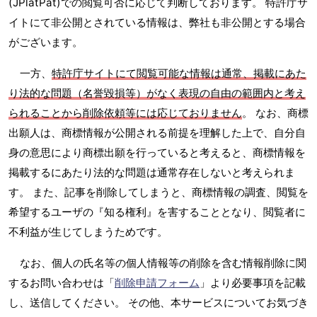
(JPlatPat)での閲覧可否に応じて判断しております。 特許庁サ
イトにて非公開とされている情報は、弊社も非公開とする場合
がございます。
一方、
特許庁サイトにて閲覧可能な情報は通常、掲載にあた
り法的な問題（名誉毀損等）がなく表現の自由の範囲内と考え
られることから削除依頼等には応じておりません
。 なお、商標
出願人は、商標情報が公開される前提を理解した上で、自分自
身の意思により商標出願を行っていると考えると、商標情報を
掲載するにあたり法的な問題は通常存在しないと考えられま
す。 また、記事を削除してしまうと、商標情報の調査、閲覧を
希望するユーザの『知る権利』を害することとなり、閲覧者に
不利益が生じてしまうためです。
なお、個人の氏名等の個人情報等の削除を含む情報削除に関
するお問い合わせは「
削除申請フォーム
」より必要事項を記載
し、送信してください。 その他、本サービスについてお気づき