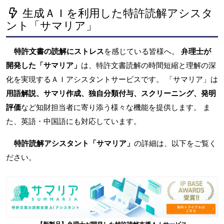
生成ＡＩを利用した特許読解アシスタ
ント「サマリア」
特許文書の読解にストレス
を感じている皆様へ。
弁理士が
開発した「サマリア」
は、特許文書読解の時間短縮と理解の深
化を実現するＡＩアシスタントサービスです。 「サマリア」は
用語解説、サマリ作成、独自分類付与、スクリーニング、発明
評価
など知財担当者に寄り添う様々な機能を提供します。 ま
た、英語・中国語にも対応しています。
特許読解アシスタント「サマリア」
の詳細は、以下をご覧く
ださい。