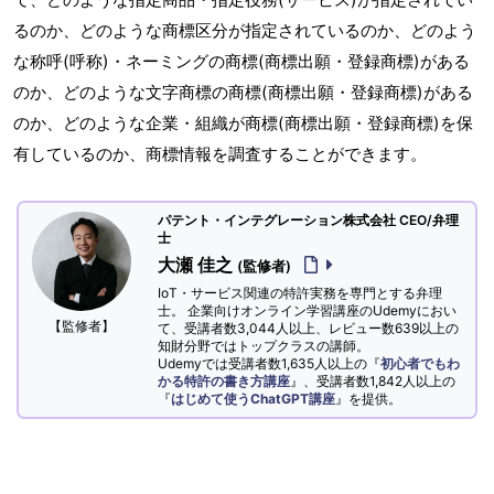
るのか、どのような商標区分が指定されているのか、どのよう
な称呼(呼称)・ネーミングの商標(商標出願・登録商標)がある
のか、どのような文字商標の商標(商標出願・登録商標)がある
のか、どのような企業・組織が商標(商標出願・登録商標)を保
有しているのか、商標情報を調査することができます。
パテント・インテグレーション株式会社 CEO/弁理
士
大瀬 佳之
(監修者)
IoT・サービス関連の特許実務を専門とする弁理
士。 企業向けオンライン学習講座のUdemyにおい
【監修者】
て、受講者数3,044人以上、レビュー数639以上の
知財分野ではトップクラスの講師。
Udemyでは受講者数1,635人以上の『
初心者でもわ
かる特許の書き方講座
』、受講者数1,842人以上の
『
はじめて使うChatGPT講座
』を提供。