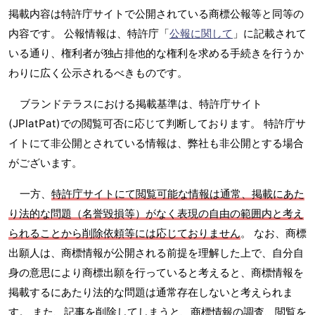
掲載内容は特許庁サイトで公開されている商標公報等と同等の
内容です。 公報情報は、特許庁「
公報に関して
」に記載されて
いる通り、権利者が独占排他的な権利を求める手続きを行うか
わりに広く公示されるべきものです。
ブランドテラスにおける掲載基準は、特許庁サイト
(JPlatPat)での閲覧可否に応じて判断しております。 特許庁サ
イトにて非公開とされている情報は、弊社も非公開とする場合
がございます。
一方、
特許庁サイトにて閲覧可能な情報は通常、掲載にあた
り法的な問題（名誉毀損等）がなく表現の自由の範囲内と考え
られることから削除依頼等には応じておりません
。 なお、商標
出願人は、商標情報が公開される前提を理解した上で、自分自
身の意思により商標出願を行っていると考えると、商標情報を
掲載するにあたり法的な問題は通常存在しないと考えられま
す。 また、記事を削除してしまうと、商標情報の調査、閲覧を