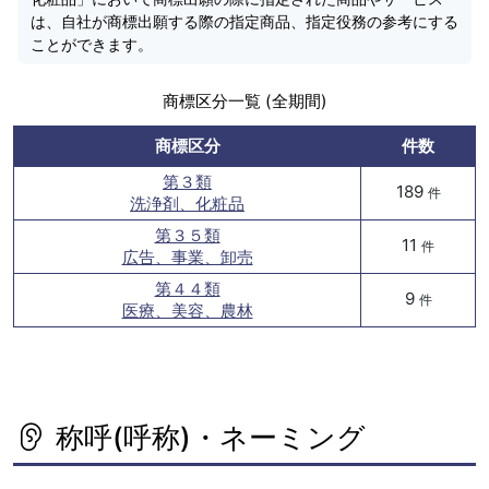
は、自社が商標出願する際の指定商品、指定役務の参考にする
ことができます。
商標区分一覧 (全期間)
商標区分
件数
第３類
189
件
洗浄剤、化粧品
第３５類
11
件
広告、事業、卸売
第４４類
9
件
医療、美容、農林
称呼(呼称)・ネーミング