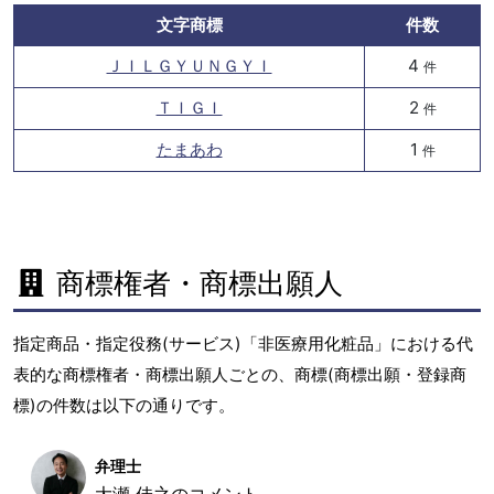
文字商標
件数
ＪＩＬＧＹＵＮＧＹＩ
4
件
ＴＩＧＩ
2
件
たまあわ
1
件
商標権者・商標出願人
指定商品・指定役務(サービス)「非医療用化粧品」における代
表的な商標権者・商標出願人ごとの、商標(商標出願・登録商
標)の件数は以下の通りです。
弁理士
大瀬 佳之のコメント