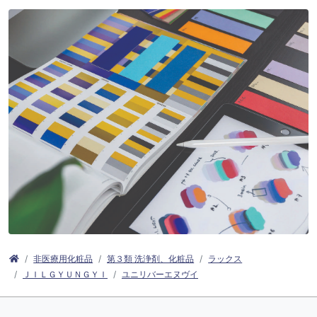
非医療用化粧品
第３類 洗浄剤、化粧品
ラックス
ＪＩＬＧＹＵＮＧＹＩ
ユニリバーエヌヴイ