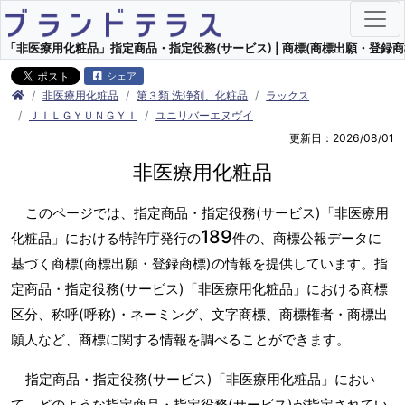
「非医療用化粧品」指定商品・指定役務(サービス) | 商標(商標出願・登録商
シェア
非医療用化粧品
第３類 洗浄剤、化粧品
ラックス
ＪＩＬＧＹＵＮＧＹＩ
ユニリバーエヌヴイ
更新日：2026/08/01
非医療用化粧品
このページでは、指定商品・指定役務(サービス)「非医療用
189
化粧品」における特許庁発行の
件の、商標公報データに
基づく商標(商標出願・登録商標)の情報を提供しています。指
定商品・指定役務(サービス)「非医療用化粧品」における商標
区分、称呼(呼称)・ネーミング、文字商標、商標権者・商標出
願人など、商標に関する情報を調べることができます。
指定商品・指定役務(サービス)「非医療用化粧品」におい
て、どのような指定商品・指定役務(サービス)が指定されてい