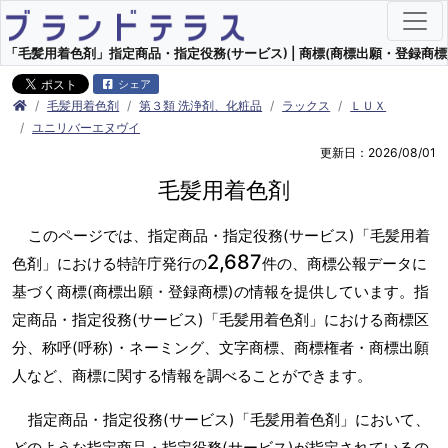
「毛髪用着色剤」指定商品・指定役務(サービス) | 商標(商標出願・登録商標)
シェア
毛髪用着色剤
第３類 洗浄剤、化粧品
ラックス
ＬＵＸ
ユニリバーエヌヴイ
更新日：2026/08/01
毛髪用着色剤
このページでは、指定商品・指定役務(サービス)「毛髪用着
2,687
色剤」における特許庁発行の
件の、商標公報データに
基づく商標(商標出願・登録商標)の情報を提供しています。指
定商品・指定役務(サービス)「毛髪用着色剤」における商標区
分、称呼(呼称)・ネーミング、文字商標、商標権者・商標出願
人など、商標に関する情報を調べることができます。
指定商品・指定役務(サービス)「毛髪用着色剤」において、
どのような指定商品・指定役務(サービス)が指定されているの