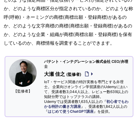
か、どのような商標区分が指定されているのか、どのような称
呼(呼称)・ネーミングの商標(商標出願・登録商標)があるの
か、どのような文字商標の商標(商標出願・登録商標)があるの
か、どのような企業・組織が商標(商標出願・登録商標)を保有
しているのか、商標情報を調査することができます。
パテント・インテグレーション株式会社 CEO/弁理
士
大瀬 佳之
(監修者)
IoT・サービス関連の特許実務を専門とする弁理
士。 企業向けオンライン学習講座のUdemyにおい
【監修者】
て、受講者数3,044人以上、レビュー数639以上の
知財分野ではトップクラスの講師。
Udemyでは受講者数1,635人以上の『
初心者でもわ
かる特許の書き方講座
』、受講者数1,842人以上の
『
はじめて使うChatGPT講座
』を提供。