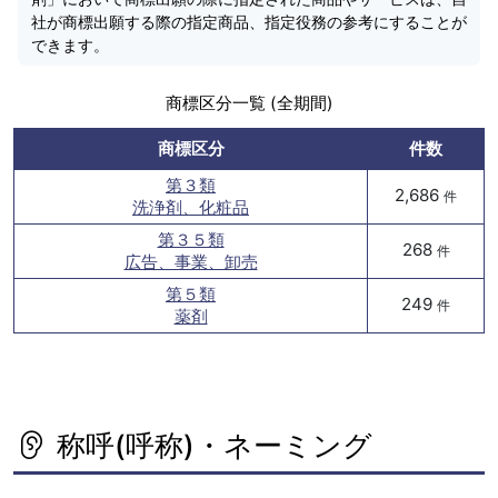
社が商標出願する際の指定商品、指定役務の参考にすることが
できます。
商標区分一覧 (全期間)
商標区分
件数
第３類
2,686
件
洗浄剤、化粧品
第３５類
268
件
広告、事業、卸売
第５類
249
件
薬剤
称呼(呼称)・ネーミング