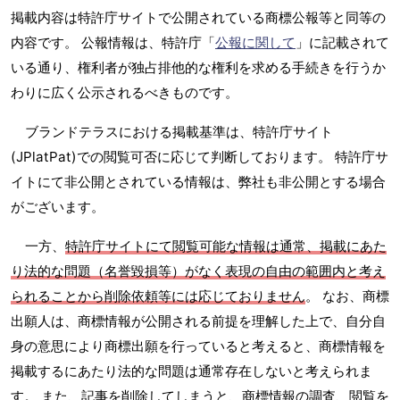
掲載内容は特許庁サイトで公開されている商標公報等と同等の
内容です。 公報情報は、特許庁「
公報に関して
」に記載されて
いる通り、権利者が独占排他的な権利を求める手続きを行うか
わりに広く公示されるべきものです。
ブランドテラスにおける掲載基準は、特許庁サイト
(JPlatPat)での閲覧可否に応じて判断しております。 特許庁サ
イトにて非公開とされている情報は、弊社も非公開とする場合
がございます。
一方、
特許庁サイトにて閲覧可能な情報は通常、掲載にあた
り法的な問題（名誉毀損等）がなく表現の自由の範囲内と考え
られることから削除依頼等には応じておりません
。 なお、商標
出願人は、商標情報が公開される前提を理解した上で、自分自
身の意思により商標出願を行っていると考えると、商標情報を
掲載するにあたり法的な問題は通常存在しないと考えられま
す。 また、記事を削除してしまうと、商標情報の調査、閲覧を