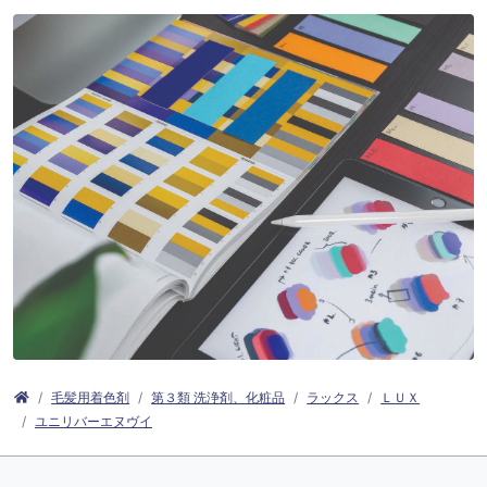
毛髪用着色剤
第３類 洗浄剤、化粧品
ラックス
ＬＵＸ
ユニリバーエヌヴイ