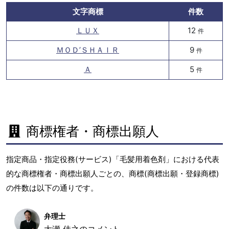
文字商標
件数
ＬＵＸ
12
件
ＭＯＤ’ＳＨＡＩＲ
9
件
Ａ
5
件
商標権者・商標出願人
指定商品・指定役務(サービス)「毛髪用着色剤」における代表
的な商標権者・商標出願人ごとの、商標(商標出願・登録商標)
の件数は以下の通りです。
弁理士
大瀬 佳之のコメント