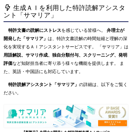
生成ＡＩを利用した特許読解アシスタ
ント「サマリア」
特許文書の読解にストレス
を感じている皆様へ。
弁理士が
開発した「サマリア」
は、特許文書読解の時間短縮と理解の深
化を実現するＡＩアシスタントサービスです。 「サマリア」は
用語解説、サマリ作成、独自分類付与、スクリーニング、発明
評価
など知財担当者に寄り添う様々な機能を提供します。 ま
た、英語・中国語にも対応しています。
特許読解アシスタント「サマリア」
の詳細は、以下をご覧く
ださい。