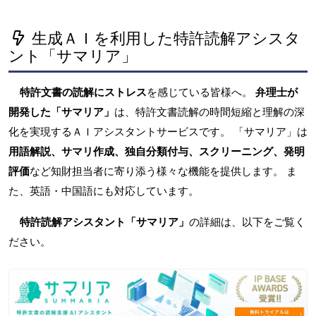
生成ＡＩを利用した特許読解アシスタ
ント「サマリア」
特許文書の読解にストレス
を感じている皆様へ。
弁理士が
開発した「サマリア」
は、特許文書読解の時間短縮と理解の深
化を実現するＡＩアシスタントサービスです。 「サマリア」は
用語解説、サマリ作成、独自分類付与、スクリーニング、発明
評価
など知財担当者に寄り添う様々な機能を提供します。 ま
た、英語・中国語にも対応しています。
特許読解アシスタント「サマリア」
の詳細は、以下をご覧く
ださい。