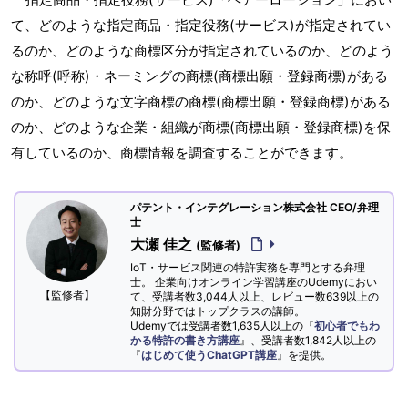
て、どのような指定商品・指定役務(サービス)が指定されてい
るのか、どのような商標区分が指定されているのか、どのよう
な称呼(呼称)・ネーミングの商標(商標出願・登録商標)がある
のか、どのような文字商標の商標(商標出願・登録商標)がある
のか、どのような企業・組織が商標(商標出願・登録商標)を保
有しているのか、商標情報を調査することができます。
パテント・インテグレーション株式会社 CEO/弁理
士
大瀬 佳之
(監修者)
IoT・サービス関連の特許実務を専門とする弁理
士。 企業向けオンライン学習講座のUdemyにおい
【監修者】
て、受講者数3,044人以上、レビュー数639以上の
知財分野ではトップクラスの講師。
Udemyでは受講者数1,635人以上の『
初心者でもわ
かる特許の書き方講座
』、受講者数1,842人以上の
『
はじめて使うChatGPT講座
』を提供。