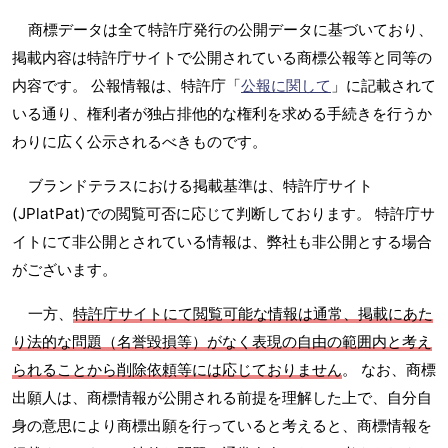
商標データは全て特許庁発行の公開データに基づいており、
掲載内容は特許庁サイトで公開されている商標公報等と同等の
内容です。 公報情報は、特許庁「
公報に関して
」に記載されて
いる通り、権利者が独占排他的な権利を求める手続きを行うか
わりに広く公示されるべきものです。
ブランドテラスにおける掲載基準は、特許庁サイト
(JPlatPat)での閲覧可否に応じて判断しております。 特許庁サ
イトにて非公開とされている情報は、弊社も非公開とする場合
がございます。
一方、
特許庁サイトにて閲覧可能な情報は通常、掲載にあた
り法的な問題（名誉毀損等）がなく表現の自由の範囲内と考え
られることから削除依頼等には応じておりません
。 なお、商標
出願人は、商標情報が公開される前提を理解した上で、自分自
身の意思により商標出願を行っていると考えると、商標情報を