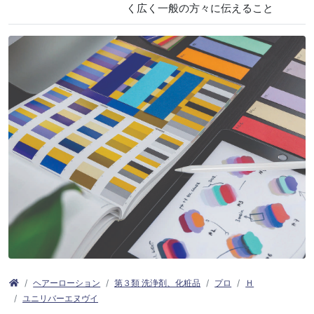
く広く一般の方々に伝えること
ヘアーローション
第３類 洗浄剤、化粧品
プロ
Ｈ
ユニリバーエヌヴイ