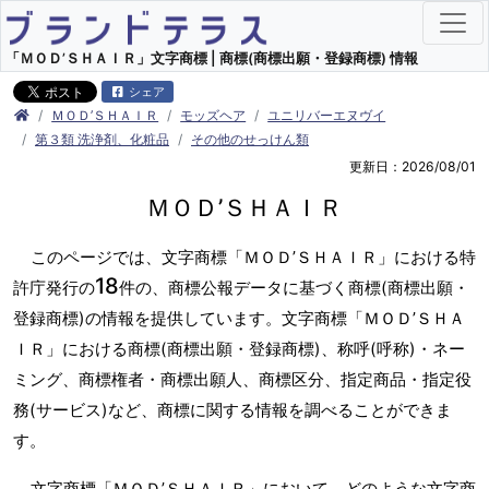
「ＭＯＤ’ＳＨＡＩＲ」文字商標 | 商標(商標出願・登録商標) 情報
シェア
ＭＯＤ’ＳＨＡＩＲ
モッズヘア
ユニリバーエヌヴイ
第３類 洗浄剤、化粧品
その他のせっけん類
更新日：2026/08/01
ＭＯＤ’ＳＨＡＩＲ
このページでは、文字商標「ＭＯＤ’ＳＨＡＩＲ」における特
18
許庁発行の
件の、商標公報データに基づく商標(商標出願・
登録商標)の情報を提供しています。文字商標「ＭＯＤ’ＳＨＡ
ＩＲ」における商標(商標出願・登録商標)、称呼(呼称)・ネー
ミング、商標権者・商標出願人、商標区分、指定商品・指定役
務(サービス)など、商標に関する情報を調べることができま
す。
文字商標「ＭＯＤ’ＳＨＡＩＲ」において、どのような文字商