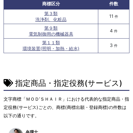
商標区分
件数
第３類
11
件
洗浄剤、化粧品
第９類
4
件
電気制御用の機械器具
第１１類
3
件
環境装置(照明・加熱・給水)
指定商品・指定役務(サービス)
文字商標「ＭＯＤ’ＳＨＡＩＲ」における代表的な指定商品・指
定役務(サービス)ごとの、商標(商標出願・登録商標)の件数は
以下の通りです。
弁理士