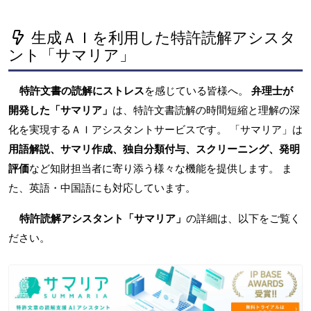
生成ＡＩを利用した特許読解アシスタ
ント「サマリア」
特許文書の読解にストレス
を感じている皆様へ。
弁理士が
開発した「サマリア」
は、特許文書読解の時間短縮と理解の深
化を実現するＡＩアシスタントサービスです。 「サマリア」は
用語解説、サマリ作成、独自分類付与、スクリーニング、発明
評価
など知財担当者に寄り添う様々な機能を提供します。 ま
た、英語・中国語にも対応しています。
特許読解アシスタント「サマリア」
の詳細は、以下をご覧く
ださい。