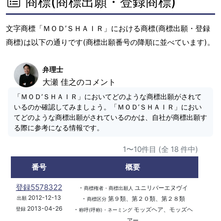
商標(商標出願・登録商標)
文字商標「ＭＯＤ’ＳＨＡＩＲ」における商標(商標出願・登録
商標)は以下の通りです(商標出願番号の降順に並べています)。
弁理士
大瀬 佳之のコメント
「ＭＯＤ’ＳＨＡＩＲ」においてどのような商標出願がされて
いるのか確認してみましょう。「ＭＯＤ’ＳＨＡＩＲ」におい
てどのような商標出願がされているのかは、自社が商標出願す
る際に参考になる情報です。
1〜10件目 (全 18 件中)
番号
概要
登録5578322
・
ユニリバーエヌヴイ
商標権者・商標出願人
2012-12-13
・
第９類、第２０類、第２８類
出願
商標区分
2013-04-26
・
モッズヘア、モッズヘ
登録
称呼(呼称)・ネーミング
アー