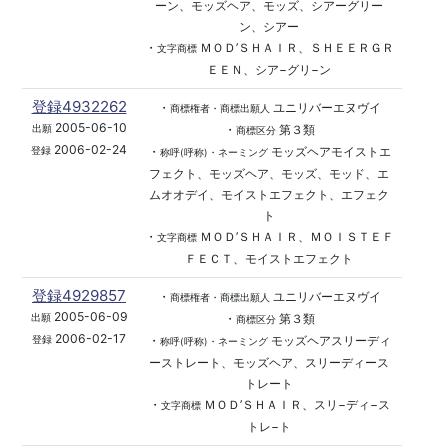
ーン、モッズヘア、モッズ、シアーグリー
ン、シアー
・
ＭＯＤ’ＳＨＡＩＲ、ＳＨＥＥＲＧＲ
文字商標
ＥＥＮ、シア−グリ−ン
登録4932262
・
ユニリバーエヌヴイ
商標権者・商標出願人
2005-06-10
・
第３類
出願
商標区分
2006-02-24
・
モッズヘアモイストエ
登録
称呼(呼称)・ネーミング
フェクト、モッズヘア、モッズ、モッド、エ
ムオオデイ、モイストエフェクト、エフェク
ト
・
ＭＯＤ’ＳＨＡＩＲ、ＭＯＩＳＴＥＦ
文字商標
ＦＥＣＴ、モイストエフェクト
登録4929857
・
ユニリバーエヌヴイ
商標権者・商標出願人
2005-06-09
・
第３類
出願
商標区分
2006-02-17
・
モッズヘアスリーディ
登録
称呼(呼称)・ネーミング
ーストレート、モッズヘア、スリーディース
トレート
・
ＭＯＤ’ＳＨＡＩＲ、スリ−ディ−ス
文字商標
トレ−ト