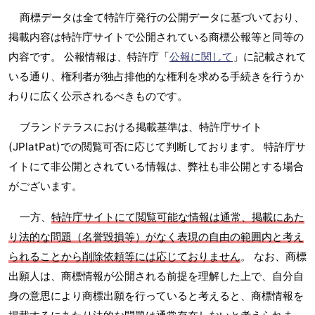
商標データは全て特許庁発行の公開データに基づいており、
掲載内容は特許庁サイトで公開されている商標公報等と同等の
内容です。 公報情報は、特許庁「
公報に関して
」に記載されて
いる通り、権利者が独占排他的な権利を求める手続きを行うか
わりに広く公示されるべきものです。
ブランドテラスにおける掲載基準は、特許庁サイト
(JPlatPat)での閲覧可否に応じて判断しております。 特許庁サ
イトにて非公開とされている情報は、弊社も非公開とする場合
がございます。
一方、
特許庁サイトにて閲覧可能な情報は通常、掲載にあた
り法的な問題（名誉毀損等）がなく表現の自由の範囲内と考え
られることから削除依頼等には応じておりません
。 なお、商標
出願人は、商標情報が公開される前提を理解した上で、自分自
身の意思により商標出願を行っていると考えると、商標情報を