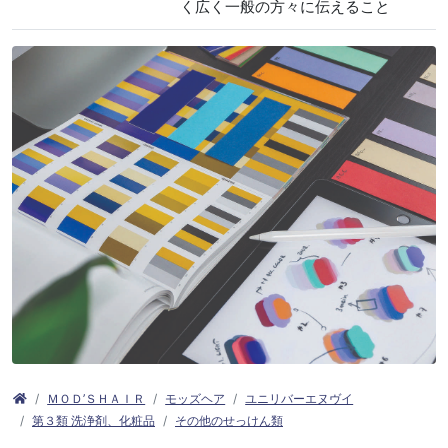
く広く一般の方々に伝えること
ＭＯＤ’ＳＨＡＩＲ
モッズヘア
ユニリバーエヌヴイ
第３類 洗浄剤、化粧品
その他のせっけん類