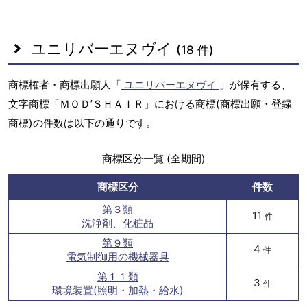
ユニリバーエヌヴイ
(18 件)
商標権者・商標出願人「
ユニリバーエヌヴイ
」が保有する、
文字商標「ＭＯＤ’ＳＨＡＩＲ」における商標(商標出願・登録
商標)の件数は以下の通りです。
商標区分一覧 (全期間)
商標区分
件数
第３類
11
件
洗浄剤、化粧品
第９類
4
件
電気制御用の機械器具
第１１類
3
件
環境装置(照明・加熱・給水)