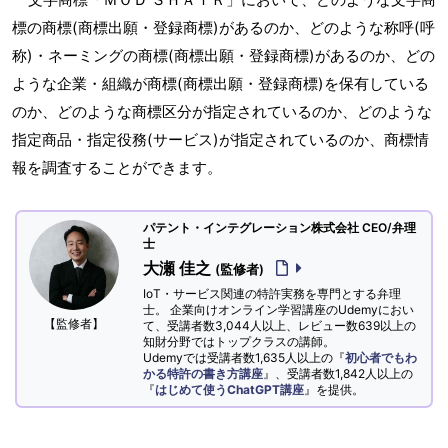
標の商標(商標出願・登録商標)があるのか、どのような称呼(呼
称)・ネーミングの商標(商標出願・登録商標)があるのか、どの
ような企業・組織が商標(商標出願・登録商標)を保有している
のか、どのような商標区分が指定されているのか、どのような
指定商品・指定役務(サービス)が指定されているのか、商標情
報を調査することができます。
パテント・インテグレーション株式会社 CEO/弁理
士
大瀬 佳之
(監修者)
IoT・サービス関連の特許実務を専門とする弁理
士。 企業向けオンライン学習講座のUdemyにおい
【監修者】
て、受講者数3,044人以上、レビュー数639以上の
知財分野ではトップクラスの講師。
Udemyでは受講者数1,635人以上の『
初心者でもわ
かる特許の書き方講座
』、受講者数1,842人以上の
『
はじめて使うChatGPT講座
』を提供。