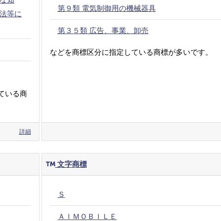
第９類 電気制御用の機械器具
法等に
第３５類 広告、事業、卸売
などを商標区分に指定している商標が多いです。
ている商
詳細
文字商標
Ｓ
ＡＩＭＯＢＩＬＥ