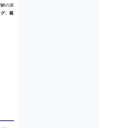
理解の深
ング、発