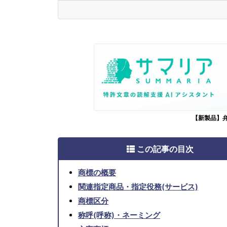
【新製品】
この記事の目次
商標の概要
関連指定商品・指定役務(サービス)
商標区分
称呼(呼称)・ネーミング