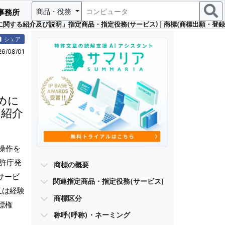
商品・役務
事務所
る紹介及び説明」指定商品・指定役務(サービス) | 商標(商標出願・登録商
シェア
/08/01
めに
る紹介
操作を
許庁発
商標の概要
サービ
関連指定商品・指定役務(サービス)
又は経験
商標区分
標権
称呼(呼称)・ネーミング