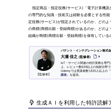
指定商品・指定役務(サービス)「電子計算機
の専門的な知識・技術又は経験を必要とする性能
定役務(サービス)が指定されているのか、どのよ
の商標(商標出願・登録商標)があるのか、どのよ
組織が商標(商標出願・登録商標)を保有してい
パテント・インテグレーション株式会社
大瀬 佳之
(監修者)
IoT・サービス関連の特許実務を専門
上、レビュー数639以上の知財分野
Udemyでは受講者数1,635人以上の『
【監修者】
講座
』を提供。
生成ＡＩを利用した特許読解