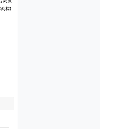
は高度
商標)