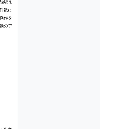
経験を
願件数は
操作を
動のア