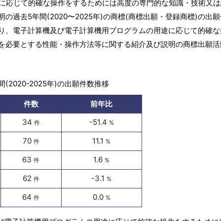
に応じて的確な操作をするためには高度の専門的な知識・技術又は
過去5年間(2020〜2025年)の商標(商標出願・登録商標)の出
り、電子計算機及び電子計算機用プログラムの用途に応じて的確な
を必要とする性能・操作方法等に関する紹介及び説明の商標出願活
(2020-2025年)の出願件数推移
件数
前年比
34
-51.4
件
%
70
11.1
件
%
63
1.6
件
%
62
-3.1
件
%
64
0.0
件
%