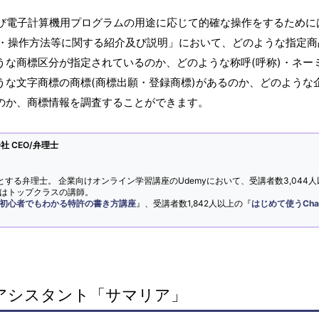
及び電子計算機用プログラムの用途に応じて的確な操作をするために
・操作方法等に関する紹介及び説明」において、どのような指定商
うな商標区分が指定されているのか、どのような称呼(呼称)・ネー
うな文字商標の商標(商標出願・登録商標)があるのか、どのような
るのか、商標情報を調査することができます。
 CEO/弁理士
とする弁理士。 企業向けオンライン学習講座のUdemyにおいて、受講者数3,044人
ではトップクラスの講師。
初心者でもわかる特許の書き方講座
』、受講者数1,842人以上の『
はじめて使うCha
アシスタント「サマリア」