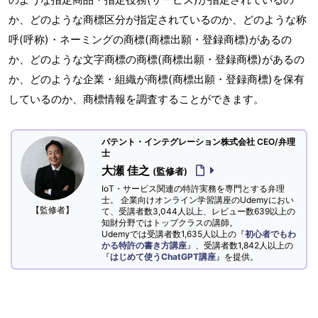
か、どのような商標区分が指定されているのか、どのような称
呼(呼称)・ネーミングの商標(商標出願・登録商標)があるの
か、どのような文字商標の商標(商標出願・登録商標)があるの
か、どのような企業・組織が商標(商標出願・登録商標)を保有
しているのか、商標情報を調査することができます。
パテント・インテグレーション株式会社 CEO/弁理
士
大瀬 佳之
(監修者)
IoT・サービス関連の特許実務を専門とする弁理
士。 企業向けオンライン学習講座のUdemyにおい
【監修者】
て、受講者数3,044人以上、レビュー数639以上の
知財分野ではトップクラスの講師。
Udemyでは受講者数1,635人以上の『
初心者でもわ
かる特許の書き方講座
』、受講者数1,842人以上の
『
はじめて使うChatGPT講座
』を提供。