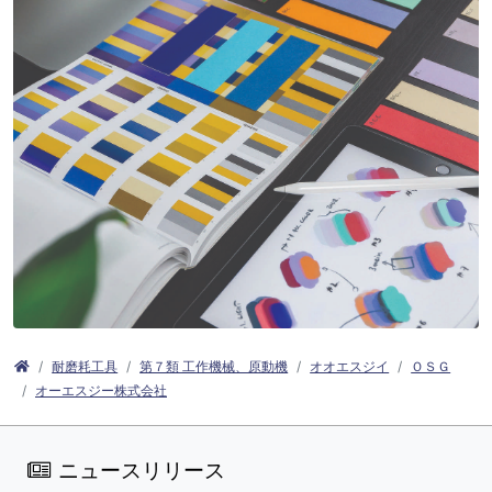
耐磨耗工具
第７類 工作機械、原動機
オオエスジイ
ＯＳＧ
オーエスジー株式会社
ニュースリリース