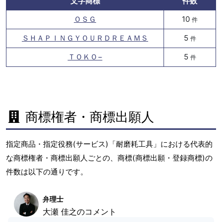
文字商標
件数
ＯＳＧ
10
件
ＳＨＡＰＩＮＧＹＯＵＲＤＲＥＡＭＳ
5
件
ＴＯＫＯ−
5
件
商標権者・商標出願人
指定商品・指定役務(サービス)「耐磨耗工具」における代表的
な商標権者・商標出願人ごとの、商標(商標出願・登録商標)の
件数は以下の通りです。
弁理士
大瀬 佳之のコメント