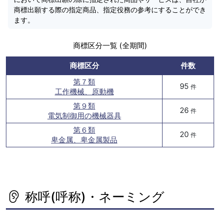
商標出願する際の指定商品、指定役務の参考にすることができ
ます。
商標区分一覧 (全期間)
商標区分
件数
第７類
95
件
工作機械、原動機
第９類
26
件
電気制御用の機械器具
第６類
20
件
卑金属、卑金属製品
称呼(呼称)・ネーミング