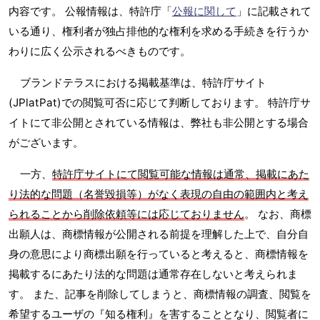
内容です。 公報情報は、特許庁「
公報に関して
」に記載されて
いる通り、権利者が独占排他的な権利を求める手続きを行うか
わりに広く公示されるべきものです。
ブランドテラスにおける掲載基準は、特許庁サイト
(JPlatPat)での閲覧可否に応じて判断しております。 特許庁サ
イトにて非公開とされている情報は、弊社も非公開とする場合
がございます。
一方、
特許庁サイトにて閲覧可能な情報は通常、掲載にあた
り法的な問題（名誉毀損等）がなく表現の自由の範囲内と考え
られることから削除依頼等には応じておりません
。 なお、商標
出願人は、商標情報が公開される前提を理解した上で、自分自
身の意思により商標出願を行っていると考えると、商標情報を
掲載するにあたり法的な問題は通常存在しないと考えられま
す。 また、記事を削除してしまうと、商標情報の調査、閲覧を
希望するユーザの『知る権利』を害することとなり、閲覧者に