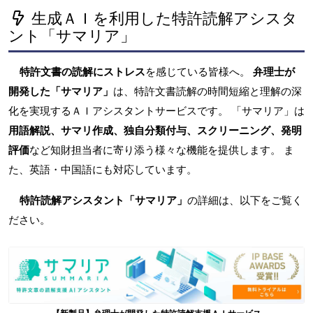
生成ＡＩを利用した特許読解アシスタ
ント「サマリア」
特許文書の読解にストレス
を感じている皆様へ。
弁理士が
開発した「サマリア」
は、特許文書読解の時間短縮と理解の深
化を実現するＡＩアシスタントサービスです。 「サマリア」は
用語解説、サマリ作成、独自分類付与、スクリーニング、発明
評価
など知財担当者に寄り添う様々な機能を提供します。 ま
た、英語・中国語にも対応しています。
特許読解アシスタント「サマリア」
の詳細は、以下をご覧く
ださい。