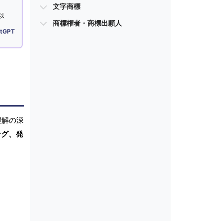
文字商標
以
商標権者・商標出願人
tGPT
理解の深
ング、発