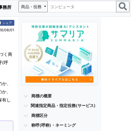
商品・役務
事務所
シェア
/08/01
づく商
(呼
のか、
のか、
商標の概要
保有し
関連指定商品・指定役務(サービス)
商標区分
称呼(呼称)・ネーミング