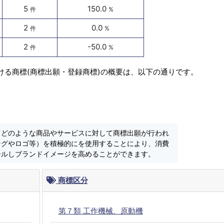
5
150.0
件
%
2
0.0
件
%
2
-50.0
件
%
ける商標(商標出願・登録商標)の概要は、以下の通りです。
てどのような商品やサービスに対して商標出願が行われ
ングやロゴ等）を積極的にを使用することにより、消費
ールしブランドイメージを高めることができます。
商標区分
第７類 工作機械、原動機