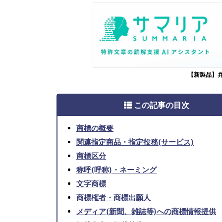
【新製品】
この記事の目次
商標の概要
関連指定商品・指定役務(サービス)
商標区分
称呼(呼称)・ネーミング
文字商標
商標権者・商標出願人
メディア(新聞、雑誌等)への商標情報提供