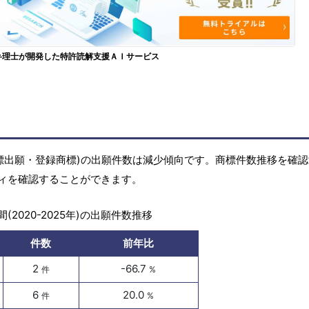
弁理士が開発した特許読解支援ＡＩサービス
標(商標出願・登録商標)の出願件数は減少傾向です。商標件数推移を確
ィを確認することができます。
(2020-2025年)の出願件数推移
件数
前年比
2
-66.7
件
%
6
20.0
件
%