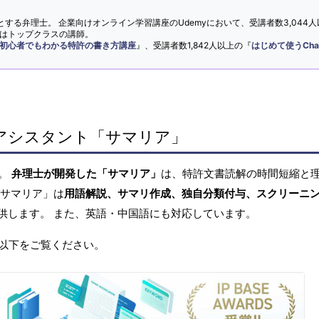
とする弁理士。 企業向けオンライン学習講座のUdemyにおいて、受講者数3,044人
ではトップクラスの講師。
初心者でもわかる特許の書き方講座
』、受講者数1,842人以上の『
はじめて使うCha
アシスタント「サマリア」
へ。
弁理士が開発した「サマリア」
は、特許文書読解の時間短縮と
「サマリア」は
用語解説、サマリ作成、独自分類付与、スクリーニ
供します。 また、英語・中国語にも対応しています。
以下をご覧ください。