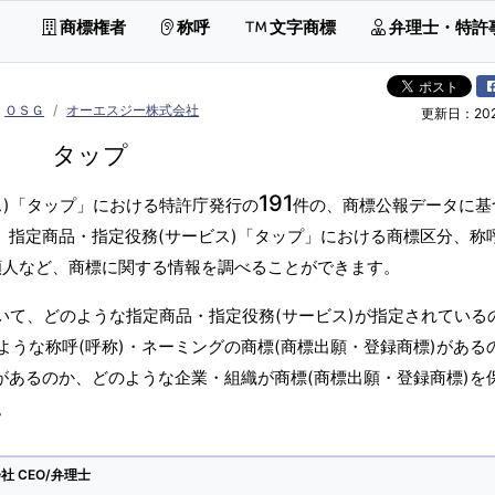
商標権者
称呼
文字商標
弁理士・特許
ＯＳＧ
オーエスジー株式会社
更新日：2026
タップ
191
ス)「タップ」における特許庁発行の
件の、商標公報データに基
。指定商品・指定役務(サービス)「タップ」における商標区分、称呼
願人など、商標に関する情報を調べることができます。
いて、どのような指定商品・指定役務(サービス)が指定されている
うな称呼(呼称)・ネーミングの商標(商標出願・登録商標)がある
があるのか、どのような企業・組織が商標(商標出願・登録商標)を
。
 CEO/弁理士