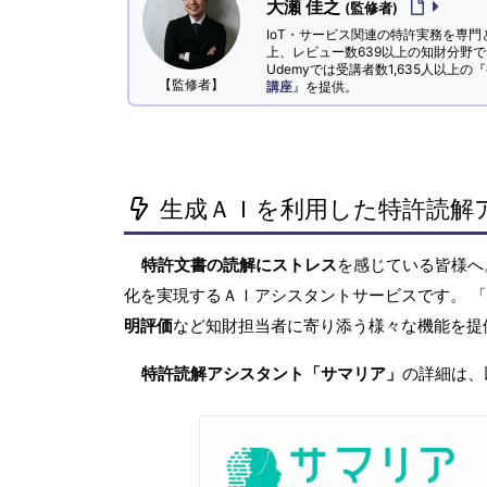
大瀬 佳之
(監修者)
IoT・サービス関連の特許実務を専門
上、レビュー数639以上の知財分野
Udemyでは受講者数1,635人以上の『
【監修者】
講座
』を提供。
生成ＡＩを利用した特許読解
特許文書の読解にストレス
を感じている皆様
化を実現するＡＩアシスタントサービスです。 
明評価
など知財担当者に寄り添う様々な機能を提
特許読解アシスタント「サマリア」
の詳細は、