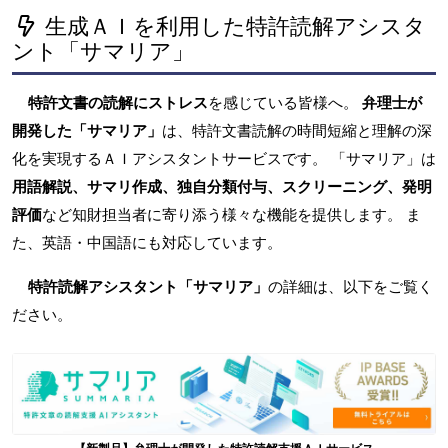
生成ＡＩを利用した特許読解アシスタ
ント「サマリア」
特許文書の読解にストレス
を感じている皆様へ。
弁理士が
開発した「サマリア」
は、特許文書読解の時間短縮と理解の深
化を実現するＡＩアシスタントサービスです。 「サマリア」は
用語解説、サマリ作成、独自分類付与、スクリーニング、発明
評価
など知財担当者に寄り添う様々な機能を提供します。 ま
た、英語・中国語にも対応しています。
特許読解アシスタント「サマリア」
の詳細は、以下をご覧く
ださい。