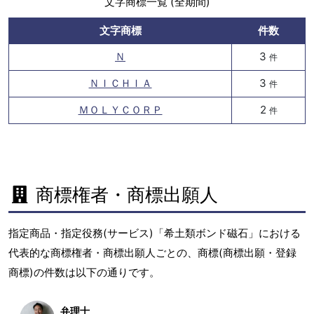
文字商標一覧 (全期間)
文字商標
件数
Ｎ
3
件
ＮＩＣＨＩＡ
3
件
ＭＯＬＹＣＯＲＰ
2
件
商標権者・商標出願人
指定商品・指定役務(サービス)「希土類ボンド磁石」における
代表的な商標権者・商標出願人ごとの、商標(商標出願・登録
商標)の件数は以下の通りです。
弁理士