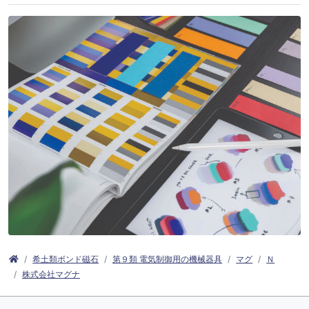
希土類ボンド磁石
第９類 電気制御用の機械器具
マグ
Ｎ
株式会社マグナ