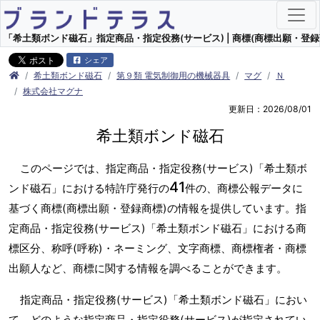
「希土類ボンド磁石」指定商品・指定役務(サービス) | 商標(商標出願・登録
シェア
希土類ボンド磁石
第９類 電気制御用の機械器具
マグ
Ｎ
株式会社マグナ
更新日：2026/08/01
希土類ボンド磁石
このページでは、指定商品・指定役務(サービス)「希土類ボ
41
ンド磁石」における特許庁発行の
件の、商標公報データに
基づく商標(商標出願・登録商標)の情報を提供しています。指
定商品・指定役務(サービス)「希土類ボンド磁石」における商
標区分、称呼(呼称)・ネーミング、文字商標、商標権者・商標
出願人など、商標に関する情報を調べることができます。
指定商品・指定役務(サービス)「希土類ボンド磁石」におい
て、どのような指定商品・指定役務(サービス)が指定されてい