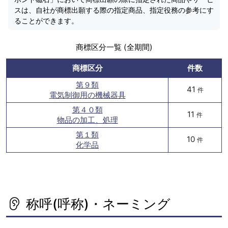
スは、自社が商標出願する際の指定商品、指定役務の参考にす
ることができます。
商標区分一覧 (全期間)
商標区分
件数
第９類
41
件
電気制御用の機械器具
第４０類
11
件
物品の加工、処理
第１類
10
件
化学品
称呼(呼称)・ネーミング