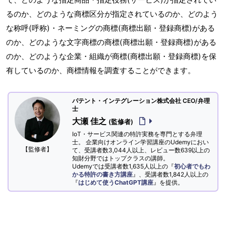
るのか、どのような商標区分が指定されているのか、どのよう
な称呼(呼称)・ネーミングの商標(商標出願・登録商標)がある
のか、どのような文字商標の商標(商標出願・登録商標)がある
のか、どのような企業・組織が商標(商標出願・登録商標)を保
有しているのか、商標情報を調査することができます。
パテント・インテグレーション株式会社 CEO/弁理
士
大瀬 佳之
(監修者)
IoT・サービス関連の特許実務を専門とする弁理
士。 企業向けオンライン学習講座のUdemyにおい
【監修者】
て、受講者数3,044人以上、レビュー数639以上の
知財分野ではトップクラスの講師。
Udemyでは受講者数1,635人以上の『
初心者でもわ
かる特許の書き方講座
』、受講者数1,842人以上の
『
はじめて使うChatGPT講座
』を提供。