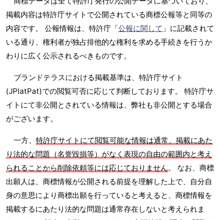
商標データは全て特許庁発行の公開データに基づいており、
掲載内容は特許庁サイトで公開されている商標公報等と同等の
内容です。 公報情報は、特許庁「
公報に関して
」に記載されて
いる通り、権利者が独占排他的な権利を求める手続きを行うか
わりに広く公示されるべきものです。
ブランドテラスにおける掲載基準は、特許庁サイト
(JPlatPat)での閲覧可否に応じて判断しております。 特許庁サ
イトにて非公開とされている情報は、弊社も非公開とする場合
がございます。
一方、
特許庁サイトにて閲覧可能な情報は通常、掲載にあた
り法的な問題（名誉毀損等）がなく表現の自由の範囲内と考え
られることから削除依頼等には応じておりません
。 なお、商標
出願人は、商標情報が公開される前提を理解した上で、自分自
身の意思により商標出願を行っていると考えると、商標情報を
掲載するにあたり法的な問題は通常存在しないと考えられま