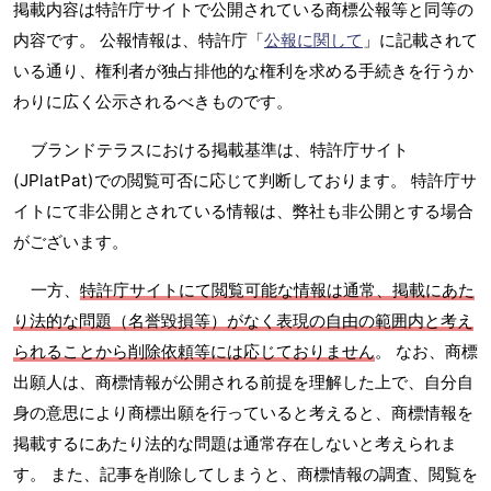
掲載内容は特許庁サイトで公開されている商標公報等と同等の
内容です。 公報情報は、特許庁「
公報に関して
」に記載されて
いる通り、権利者が独占排他的な権利を求める手続きを行うか
わりに広く公示されるべきものです。
ブランドテラスにおける掲載基準は、特許庁サイト
(JPlatPat)での閲覧可否に応じて判断しております。 特許庁サ
イトにて非公開とされている情報は、弊社も非公開とする場合
がございます。
一方、
特許庁サイトにて閲覧可能な情報は通常、掲載にあた
り法的な問題（名誉毀損等）がなく表現の自由の範囲内と考え
られることから削除依頼等には応じておりません
。 なお、商標
出願人は、商標情報が公開される前提を理解した上で、自分自
身の意思により商標出願を行っていると考えると、商標情報を
掲載するにあたり法的な問題は通常存在しないと考えられま
す。 また、記事を削除してしまうと、商標情報の調査、閲覧を