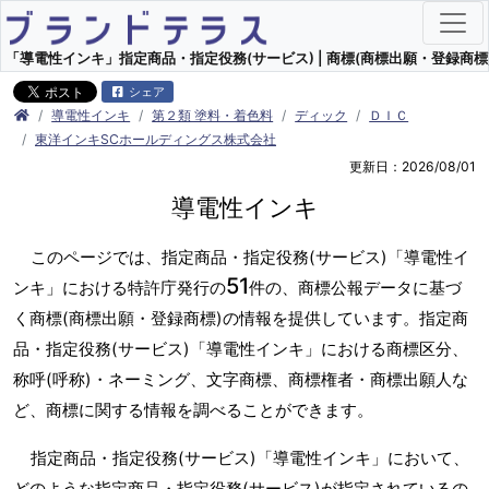
「導電性インキ」指定商品・指定役務(サービス) | 商標(商標出願・登録商標)
シェア
導電性インキ
第２類 塗料・着色料
ディック
ＤＩＣ
東洋インキSCホールディングス株式会社
更新日：2026/08/01
導電性インキ
このページでは、指定商品・指定役務(サービス)「導電性イ
51
ンキ」における特許庁発行の
件の、商標公報データに基づ
く商標(商標出願・登録商標)の情報を提供しています。指定商
品・指定役務(サービス)「導電性インキ」における商標区分、
称呼(呼称)・ネーミング、文字商標、商標権者・商標出願人な
ど、商標に関する情報を調べることができます。
指定商品・指定役務(サービス)「導電性インキ」において、
どのような指定商品・指定役務(サービス)が指定されているの