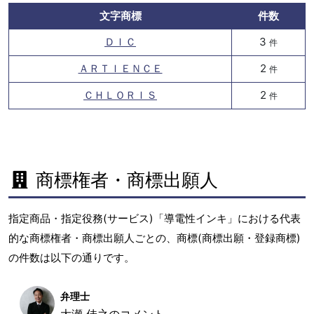
文字商標
件数
ＤＩＣ
3
件
ＡＲＴＩＥＮＣＥ
2
件
ＣＨＬＯＲＩＳ
2
件
商標権者・商標出願人
指定商品・指定役務(サービス)「導電性インキ」における代表
的な商標権者・商標出願人ごとの、商標(商標出願・登録商標)
の件数は以下の通りです。
弁理士
大瀬 佳之のコメント