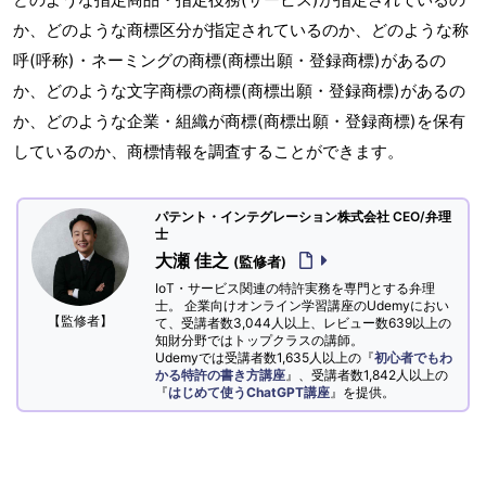
か、どのような商標区分が指定されているのか、どのような称
呼(呼称)・ネーミングの商標(商標出願・登録商標)があるの
か、どのような文字商標の商標(商標出願・登録商標)があるの
か、どのような企業・組織が商標(商標出願・登録商標)を保有
しているのか、商標情報を調査することができます。
パテント・インテグレーション株式会社 CEO/弁理
士
大瀬 佳之
(監修者)
IoT・サービス関連の特許実務を専門とする弁理
士。 企業向けオンライン学習講座のUdemyにおい
【監修者】
て、受講者数3,044人以上、レビュー数639以上の
知財分野ではトップクラスの講師。
Udemyでは受講者数1,635人以上の『
初心者でもわ
かる特許の書き方講座
』、受講者数1,842人以上の
『
はじめて使うChatGPT講座
』を提供。