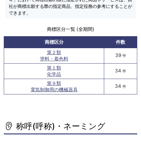
社が商標出願する際の指定商品、指定役務の参考にすることが
できます。
商標区分一覧 (全期間)
商標区分
件数
第２類
39
件
塗料・着色料
第１類
34
件
化学品
第９類
34
件
電気制御用の機械器具
称呼(呼称)・ネーミング