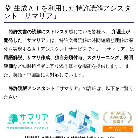
生成ＡＩを利用した特許読解アシスタ
ント「サマリア」
特許文書の読解にストレス
を感じている皆様へ。
弁理士が
開発した「サマリア」
は、特許文書読解の時間短縮と理解の深
化を実現するＡＩアシスタントサービスです。 「サマリア」は
用語解説、サマリ作成、独自分類付与、スクリーニング、発明
評価
など知財担当者に寄り添う様々な機能を提供します。 ま
た、英語・中国語にも対応しています。
特許読解アシスタント「サマリア」
の詳細は、以下をご覧く
ださい。