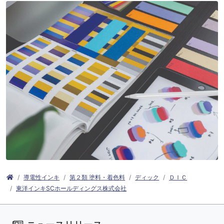
導電性インキ
第２類 塗料・着色料
ディック
ＤＩＣ
東洋インキSCホールディングス株式会社