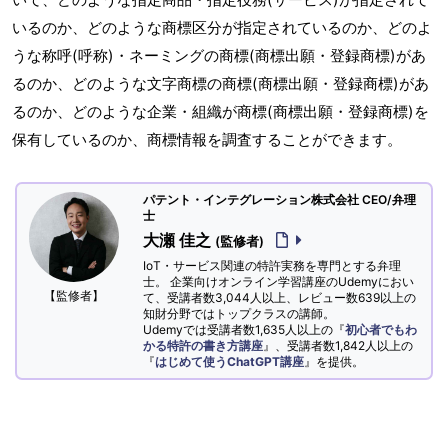
いるのか、どのような商標区分が指定されているのか、どのよ
うな称呼(呼称)・ネーミングの商標(商標出願・登録商標)があ
るのか、どのような文字商標の商標(商標出願・登録商標)があ
るのか、どのような企業・組織が商標(商標出願・登録商標)を
保有しているのか、商標情報を調査することができます。
パテント・インテグレーション株式会社 CEO/弁理
士
大瀬 佳之
(監修者)
IoT・サービス関連の特許実務を専門とする弁理
士。 企業向けオンライン学習講座のUdemyにおい
【監修者】
て、受講者数3,044人以上、レビュー数639以上の
知財分野ではトップクラスの講師。
Udemyでは受講者数1,635人以上の『
初心者でもわ
かる特許の書き方講座
』、受講者数1,842人以上の
『
はじめて使うChatGPT講座
』を提供。