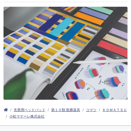
失禁用ベッドパッド
第１０類 医療器具
コマツ
ＫＯＭＡＴＳＵ
小松マテーレ株式会社