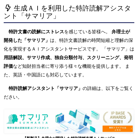
生成ＡＩを利用した特許読解アシスタ
ント「サマリア」
特許文書の読解にストレス
を感じている皆様へ。
弁理士が
開発した「サマリア」
は、特許文書読解の時間短縮と理解の深
化を実現するＡＩアシスタントサービスです。 「サマリア」は
用語解説、サマリ作成、独自分類付与、スクリーニング、発明
評価
など知財担当者に寄り添う様々な機能を提供します。 ま
た、英語・中国語にも対応しています。
特許読解アシスタント「サマリア」
の詳細は、以下をご覧く
ださい。