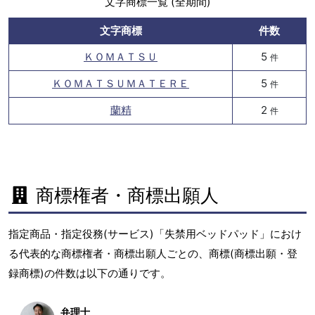
文字商標一覧 (全期間)
文字商標
件数
ＫＯＭＡＴＳＵ
5
件
ＫＯＭＡＴＳＵＭＡＴＥＲＥ
5
件
蘭精
2
件
商標権者・商標出願人
指定商品・指定役務(サービス)「失禁用ベッドパッド」におけ
る代表的な商標権者・商標出願人ごとの、商標(商標出願・登
録商標)の件数は以下の通りです。
弁理士