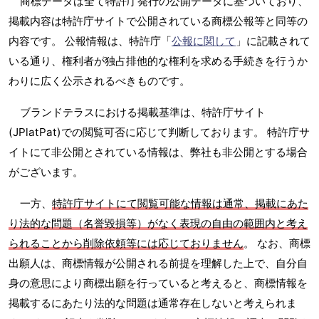
商標データは全て特許庁発行の公開データに基づいており、
掲載内容は特許庁サイトで公開されている商標公報等と同等の
内容です。 公報情報は、特許庁「
公報に関して
」に記載されて
いる通り、権利者が独占排他的な権利を求める手続きを行うか
わりに広く公示されるべきものです。
ブランドテラスにおける掲載基準は、特許庁サイト
(JPlatPat)での閲覧可否に応じて判断しております。 特許庁サ
イトにて非公開とされている情報は、弊社も非公開とする場合
がございます。
一方、
特許庁サイトにて閲覧可能な情報は通常、掲載にあた
り法的な問題（名誉毀損等）がなく表現の自由の範囲内と考え
られることから削除依頼等には応じておりません
。 なお、商標
出願人は、商標情報が公開される前提を理解した上で、自分自
身の意思により商標出願を行っていると考えると、商標情報を
掲載するにあたり法的な問題は通常存在しないと考えられま